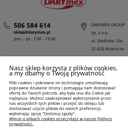
506 584 614
DARYMEX GROUP
sklep@darymex.pl
Sp. z o.o.
pon. - pt.: 7:00 - 15:00
ul. Siedliska 124,
32-620 Brzeszcze
Nasz sklep korzysta z plików cookies,
a my dbamy o Twoją prywatność
Pliki cookies i pokrewne im technologie umożliwiają
poprawne działanie strony i pomagają nam dostosować
ofertę do Twoich potrzeb, aby była ona dla Ciebie jak
najlepsza. Możesz zaakceptować wykorzystanie przez
nas wszystkich tych plików i przejść do sklepu lub
dostosować użycie plików do swoich preferencji,
wybierając opcję "Dostosuj zgody".
PLN
PL
Więcej o plikach cookies przeczytasz w naszej Polityce
prywatności.
Shoper Premium
, made by
mamezi.pl