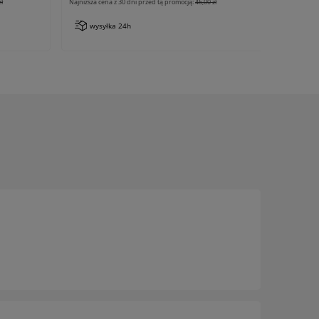
zł
Najniższa cena z 30 dni przed tą promocją:
46,00 zł
wysyłka 24h