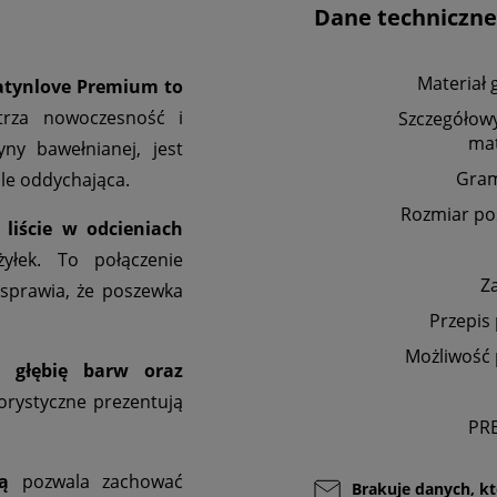
Dane techniczne
Materiał 
atynlove Premium to
trza nowoczesność i
Szczegółowy
mat
ny bawełnianej, jest
Gra
ale oddychająca.
Rozmiar po
liście w odcieniach
yłek. To połączenie
Z
sprawia, że poszewka
Przepis
Możliwość 
 głębię barw oraz
olorystyczne prezentują
PR
ą
pozwala zachować
Brakuje danych, kt