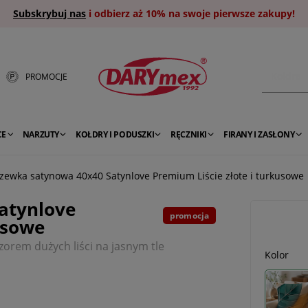
Subskrybuj nas
i odbierz aż 10% na swoje pierwsze zakupy!
PROMOCJE
CE
NARZUTY
KOŁDRY I PODUSZKI
RĘCZNIKI
FIRANY I ZASŁONY
zewka satynowa 40x40 Satynlove Premium Liście złote i turkusowe
atynlove
promocja
usowe
orem dużych liści na jasnym tle
Kolor