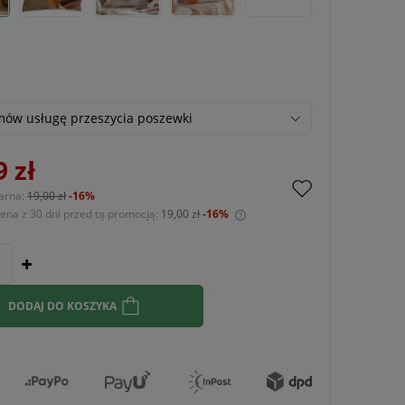
ów usługę przeszycia poszewki
9 zł
arna:
19,00 zł
-16%
cena z 30 dni przed tą promocją:
19,00 zł
-16%
Jeżeli produkt jest sprzedawany krócej niż
30 dni, wyświetlana jest najniższa cena od
momentu, kiedy produkt pojawił się w
sprzedaży.
DODAJ DO KOSZYKA