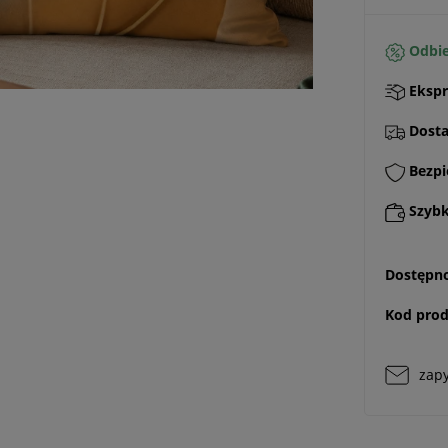
Odbie
Ekspr
Dostaw
Bezpi
Szybki
Dostępno
Kod prod
zapy