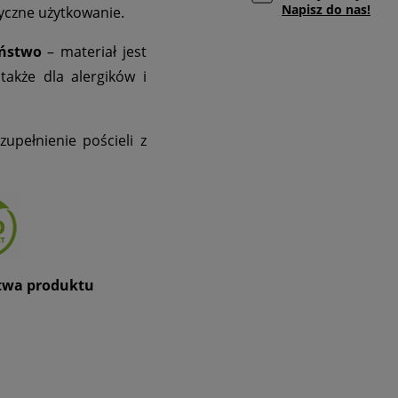
Napisz do nas!
yczne użytkowanie.
eństwo
– materiał jest
także dla alergików i
upełnienie pościeli z
stwa produktu