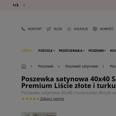
1/3
KONTAKT
BLOG
KOLEKCJE
NOWOŚĆ
LATO
POŚCIELE
PRZEŚCIERADŁA
POSZEWKI
KO
PREMIUM
SEZON
DEKORACJE
Poszewki
Poszewki satynowe
Pos
Poszewka satynowa 40x40 S
Premium Liście złote i turk
Poszewka satynowa 40x40 z turkusowo-złotym wz
★★★★★
Zobacz opinie