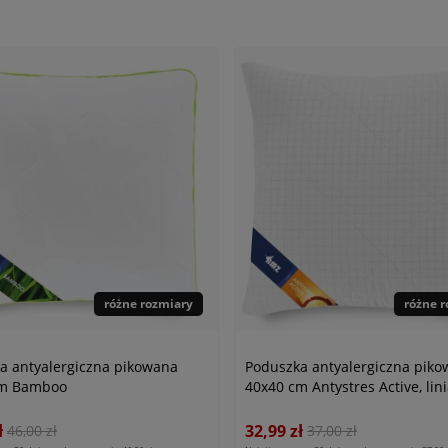
różne rozmiary
różne 
a antyalergiczna pikowana
Poduszka antyalergiczna pik
cm Bamboo
40x40 cm Antystres Active, lin
Antiallergic Classic
ł
32,99 zł
46,00 zł
37,00 zł