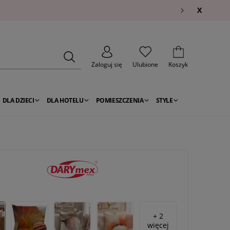
X
Zaloguj się
Ulubione
Koszyk
DLA DZIECI
DLA HOTELU
POMIESZCZENIA
STYLE
+ 2
więcej