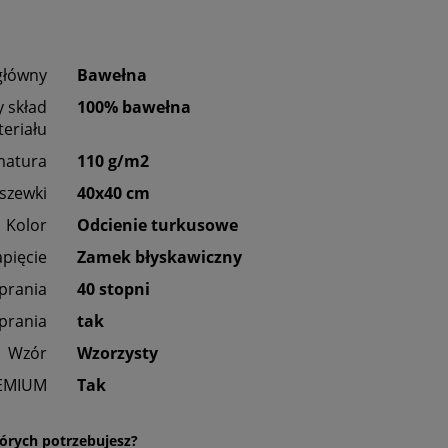
główny
Bawełna
 skład
100% bawełna
eriału
matura
110 g/m2
szewki
40x40 cm
Kolor
Odcienie turkusowe
apięcie
Zamek błyskawiczny
 prania
40 stopni
prania
tak
Wzór
Wzorzysty
EMIUM
Tak
órych potrzebujesz?