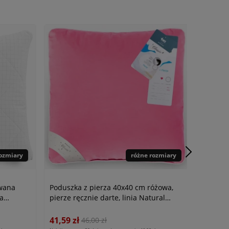
rozmiary
różne rozmiary
owana
Poduszka z pierza 40x40 cm różowa,
ia
pierze ręcznie darte, linia Natural
Classic
41,59 zł
46,00 zł