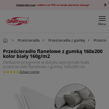
X
Subskrybuj nas
i odbierz aż 10% na swoje pierwsze zakupy!
Menu
Prześcieradła
Prześcieradła z gumką
Przeście
Prześcieradło flanelowe z gumką 160x200
kolor biały 160g/m2
Delikatne przyjemne w dotyku wytrzymałe białe
prześcieradło flanelowe z gumką 160x200 cm
★★★★★
Zobacz opinie