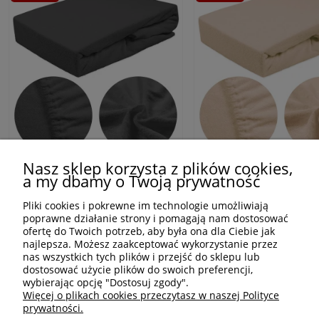
Nasz sklep korzysta z plików cookies,
a my dbamy o Twoją prywatność
Prześcieradło frotte z gumką
Prześcieradło frotte z g
160x200 kolor antracyt
160x200 kolor beż
Pliki cookies i pokrewne im technologie umożliwiają
poprawne działanie strony i pomagają nam dostosować
58,00 zł
58,00 zł
69,00 zł
69,00 zł
ofertę do Twoich potrzeb, aby była ona dla Ciebie jak
najlepsza. Możesz zaakceptować wykorzystanie przez
Najniższa cena z 30 dni przed tą promocją:
69,00 zł
Najniższa cena z 30 dni przed tą promoc
nas wszystkich tych plików i przejść do sklepu lub
wysyłka 24h
wysyłka 24h
dostosować użycie plików do swoich preferencji,
wybierając opcję "Dostosuj zgody".
Więcej o plikach cookies przeczytasz w naszej Polityce
prywatności.