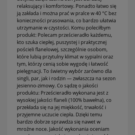
relaksujący i komfortowy. Ponadto łatwo się
ją zakłada i można prać w pralce w 40 °C bez
konieczności prasowania, co bardzo ułatwia
utrzymanie w czystości. Komu poleciłbym
produkt: Polecam prześcieradło każdemu,
kto szuka ciepłej, puszystej i praktycznej
pościeli flanelowej, szczególnie osobom,
które lubią przytulny klimat w sypialni oraz
tym, którzy cenią sobie wygodę i łatwość
pielęgnacji. To świetny wybór zarówno dla
singli, par, jak i rodzin — zwłaszcza na sezon
jesienno-zimowy. Co sądzę o jakości
produktu: Prześcieradło wykonana jest z
wysokiej jakości flaneli (100% bawełna), co
przekłada się na jej miękkość, trwałość i
przyjemne uczucie ciepła. Dzięki temu
bardzo dobrze sprawdza się nawet w
mroźne noce. Jakość wykonania oceniam