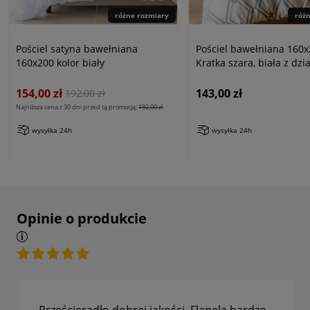
różne rozmiary
róż
Pościel satyna bawełniana
Pościel bawełniana 160
160x200 kolor biały
Kratka szara, biała z dzi
jersey
154,00 zł
143,00 zł
192,00 zł
Najniższa cena z 30 dni przed tą promocją:
192,00 zł
wysyłka 24h
wysyłka 24h
Opinie o produkcie