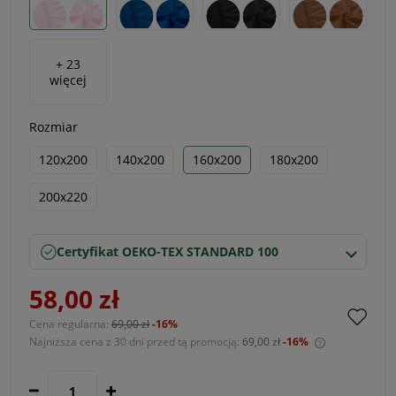
+ 23
więcej
Rozmiar
120x200
140x200
160x200
180x200
200x220
Certyfikat OEKO-TEX STANDARD 100
58,00 zł
Cena regularna:
69,00 zł
-16%
Najniższa cena z 30 dni przed tą promocją:
69,00 zł
-16%
Jeżeli produ
30 dni, wyśw
momentu, ki