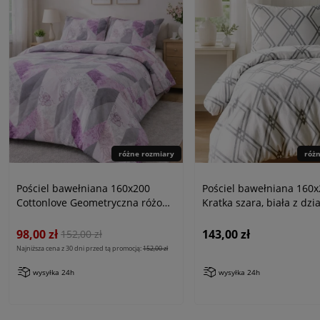
różne rozmiary
róż
Pościel bawełniana 160x200
Pościel bawełniana 160
Cottonlove Geometryczna różowa
Kratka szara, biała z dzi
71468/1
jersey
98,00 zł
143,00 zł
152,00 zł
Najniższa cena z 30 dni przed tą promocją:
152,00 zł
wysyłka 24h
wysyłka 24h