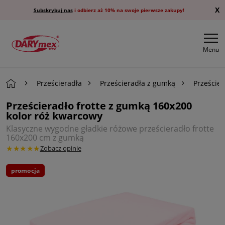
X
Subskrybuj nas
i odbierz aż 10% na swoje pierwsze zakupy!
Menu
Prześcieradła
Prześcieradła z gumką
Przeście
Prześcieradło frotte z gumką 160x200
kolor róż kwarcowy
Klasyczne wygodne gładkie różowe prześcieradło frotte
160x200 cm z gumką
★★★★★
Zobacz opinie
promocja