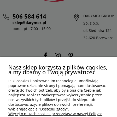
506 584 614
DARYMEX GROUP
sklep@darymex.pl
Sp. z o.o.
pon. - pt.: 7:00 - 15:00
ul. Siedliska 124,
32-620 Brzeszcze
Nasz sklep korzysta z plików cookies,
a my dbamy o Twoją prywatność
Pliki cookies i pokrewne im technologie umożliwiają
poprawne działanie strony i pomagają nam dostosować
ofertę do Twoich potrzeb, aby była ona dla Ciebie jak
najlepsza. Możesz zaakceptować wykorzystanie przez
PLN
PL
nas wszystkich tych plików i przejść do sklepu lub
dostosować użycie plików do swoich preferencji,
wybierając opcję "Dostosuj zgody".
Shoper Premium
, made by
mamezi.pl
Więcej o plikach cookies przeczytasz w naszej Polityce