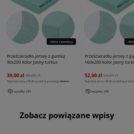
różne rozmiary
róż
Prześcieradło jersey z gumką
Prześcieradło jersey z 
90x200 kolor Jasny turkus
160x200 kolor Jasny turk
39,00 zł
52,00 zł
48,00 zł
64,00 zł
Najniższa cena z 30 dni przed tą promocją:
48,00 zł
Najniższa cena z 30 dni przed tą promoc
wysyłka 24h
wysyłka 24h
Zobacz powiązane wpisy