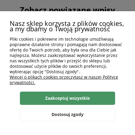
Zobacz powiązane wpisy
Nasz sklep korzysta z plików cookies,
a my dbamy o Twoją prywatność
Pliki cookies i pokrewne im technologie umożliwiają
poprawne działanie strony i pomagają nam dostosować
ofertę do Twoich potrzeb, aby była ona dla Ciebie jak
najlepsza. Możesz zaakceptować wykorzystanie przez
nas wszystkich tych plików i przejść do sklepu lub
dostosować użycie plików do swoich preferencji,
wybierając opcję "Dostosuj zgody".
Więcej o plikach cookies przeczytasz w naszej Polityce
prywatności.
Zaakceptuj wszystkie
Dostosuj zgody
Szukaj
Zaloguj się
Ulubione
Koszyk
Sypialnia w stylu hotelowym w twoim