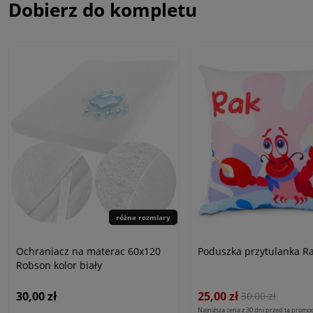
Dobierz do kompletu
różne rozmiary
Ochraniacz na materac 60x120
Poduszka przytulanka R
Robson kolor biały
30,00 zł
25,00 zł
30,00 zł
Najniższa cena z 30 dni przed tą promoc