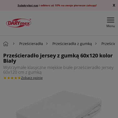
X
Subskrybuj nas
i odbierz aż 10% na swoje pierwsze zakupy!
Menu
Prześcieradła
Prześcieradła z gumką
Przeście
Prześcieradło jersey z gumką 60x120 kolor
Biały
Wytrzymałe klasyczne miękkie białe prześcieradło jersey
60x120 cm z gumką
★★★★★
Zobacz opinie