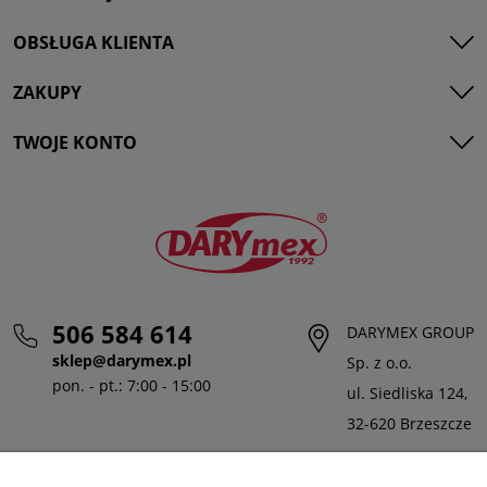
OBSŁUGA KLIENTA
ZAKUPY
TWOJE KONTO
506 584 614
DARYMEX GROUP
sklep@darymex.pl
Sp. z o.o.
pon. - pt.: 7:00 - 15:00
ul. Siedliska 124,
32-620 Brzeszcze