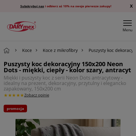
X
Subskrybuj nas
i odbierz aż 10% na swoje pierwsze zakupy!
Menu
Koce
Koce z mikrofibry
Puszysty koc dekoracyjn
Puszysty koc dekoracyjny 150x200 Neon
Dots - miękki, ciepły - kolor szary, antracyt
Miękki i puszysty koc z serii Neon Dots antracytowy -
idealny na prezent, dekoracyjny, przytulny i elegancko
zapakowany, 150x200 cm
★★★★★
Zobacz opinie
promocja