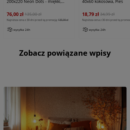
200x220 Neon Dots - miękki,
40x60 kokosowa, Pies
ciepły - kolor jasny szary, popiel
76,00 zł
18,79 zł
135,00 zł
34,99 zł
Najniższa cena z 30 dni przed tą promocją:
135,00 zł
Najniższa cena z 30 dni przed tą promoc
wysyłka 24h
wysyłka 24h
Zobacz powiązane wpisy