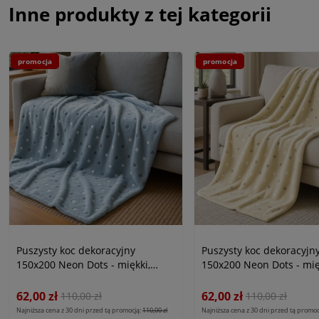
Inne produkty z tej kategorii
promocja
promocja
Puszysty koc dekoracyjny
Puszysty koc dekoracyjn
150x200 Neon Dots - miękki,
150x200 Neon Dots - mię
ciepły - kolor jasny niebieski,
ciepły - kolor żółty, limo
laguna
62,00 zł
62,00 zł
110,00 zł
110,00 zł
Najniższa cena z 30 dni przed tą promocją:
110,00 zł
Najniższa cena z 30 dni przed tą promoc