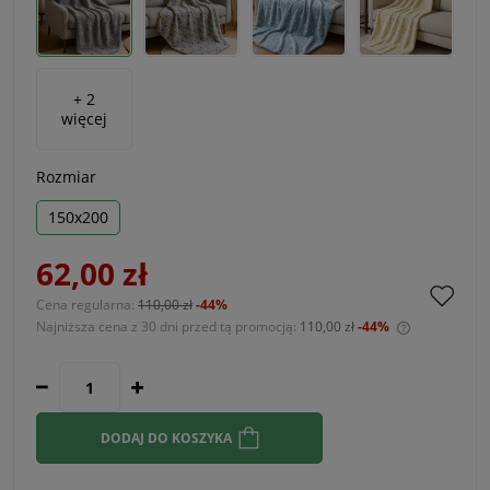
+ 2
więcej
Rozmiar
150x200
62,00 zł
Cena regularna:
110,00 zł
-44%
Najniższa cena z 30 dni przed tą promocją:
110,00 zł
-44%
Jeżeli prod
30 dni, wyś
momentu, k
sprzedaży.
DODAJ DO KOSZYKA