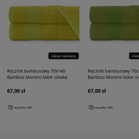
różne rozmiary
róż
Ręcznik bambusowy 70x140
Ręcznik bambusowy 70x
Bamboo Moreno kolor oliwka
Bamboo Moreno kolor zi
67,00 zł
67,00 zł
wysyłka 24h
wysyłka 24h