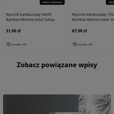
różne rozmiary
róż
Ręcznik bambusowy 50x90
Ręcznik bambusowy 70x
Bamboo Moreno kolor fuksja
Bamboo Moreno kolor l
31,00 zł
67,00 zł
wysyłka 24h
wysyłka 24h
Zobacz powiązane wpisy