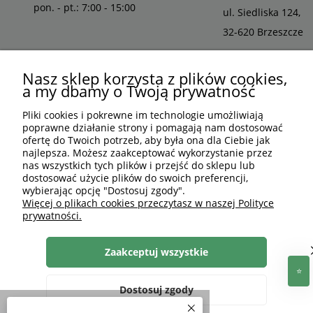
pon. - pt.: 7:00 - 15:00
ul. Siedliska 124,
32-620 Brzeszcze
Nasz sklep korzysta z plików cookies,
a my dbamy o Twoją prywatność
Pliki cookies i pokrewne im technologie umożliwiają
poprawne działanie strony i pomagają nam dostosować
ofertę do Twoich potrzeb, aby była ona dla Ciebie jak
najlepsza. Możesz zaakceptować wykorzystanie przez
nas wszystkich tych plików i przejść do sklepu lub
dostosować użycie plików do swoich preferencji,
wybierając opcję "Dostosuj zgody".
PLN
PL
Więcej o plikach cookies przeczytasz w naszej Polityce
prywatności.
Shoper Premium
, made by
mamezi.pl
Zaakceptuj wszystkie
Dostosuj zgody