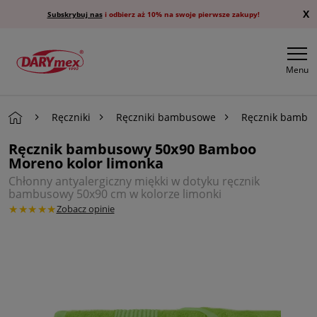
X
Subskrybuj nas
i odbierz aż 10% na swoje pierwsze zakupy!
Menu
Ręczniki
Ręczniki bambusowe
Ręcznik bambus
Ręcznik bambusowy 50x90 Bamboo
Moreno kolor limonka
Chłonny antyalergiczny miękki w dotyku ręcznik
bambusowy 50x90 cm w kolorze limonki
★★★★★
Zobacz opinie