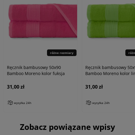
różne rozmiary
róż
Ręcznik bambusowy 50x90
Ręcznik bambusowy 50x
Bamboo Moreno kolor fuksja
Bamboo Moreno kolor l
31,00 zł
31,00 zł
wysyłka 24h
wysyłka 24h
Zobacz powiązane wpisy