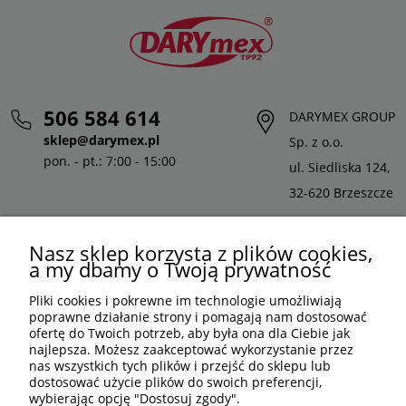
506 584 614
DARYMEX GROUP
sklep@darymex.pl
Sp. z o.o.
pon. - pt.: 7:00 - 15:00
ul. Siedliska 124,
32-620 Brzeszcze
Nasz sklep korzysta z plików cookies,
a my dbamy o Twoją prywatność
Pliki cookies i pokrewne im technologie umożliwiają
poprawne działanie strony i pomagają nam dostosować
ofertę do Twoich potrzeb, aby była ona dla Ciebie jak
najlepsza. Możesz zaakceptować wykorzystanie przez
nas wszystkich tych plików i przejść do sklepu lub
dostosować użycie plików do swoich preferencji,
wybierając opcję "Dostosuj zgody".
PLN
PL