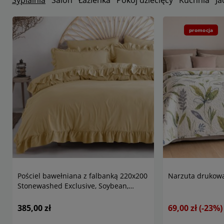
Sypialnia
Salon
Łazienka
Pokój dziecięcy
Kuchnia
Ja
promocja
Pościel bawełniana z falbanką 220x200
Narzuta drukowa
Stonewashed Exclusive, Soybean,
kremowa
385,00 zł
69,00 zł
(-23%)