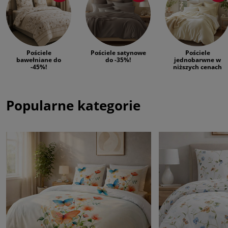
Pościele
Pościele satynowe
Pościele
bawełniane do
do -35%!
jednobarwne w
-45%!
niższych cenach
Popularne kategorie