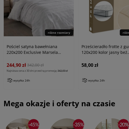
różne rozmiary
róż
Pościel satyna bawełniana
Prześcieradło frotte z g
220x200 Exclusive Marsela
120x200 kolor jasny beż
White, biała w kratkę
PREMIUM
244,90 zł
58,00 zł
342,00 zł
Najniższa cena z 30 dni przed tą promocją:
342,00 zł
wysyłka 24h
wysyłka 24h
Mega okazje i oferty na czasie