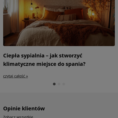
Ciepła sypialnia – jak stworzyć
S
klimatyczne miejsce do spania?
m
czytaj całość »
c
Opinie klientów
Zobacz wszystkie