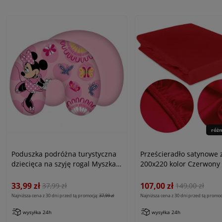
róż
Poduszka podróżna turystyczna
Prześcieradło satynowe
dziecięca na szyję rogal Myszka
200x220 kolor Czerwony
Minnie różowa 28x35 cm
33,99 zł
107,00 zł
37,99 zł
149,00 zł
Najniższa cena z 30 dni przed tą promocją:
37,99 zł
Najniższa cena z 30 dni przed tą promoc
wysyłka 24h
wysyłka 24h