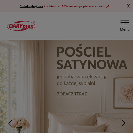
X
Subskrybuj nas
i odbierz aż 10% na swoje pierwsze zakupy!
Menu