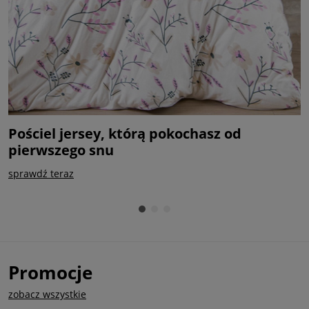
Pościel jersey, którą pokochasz od
P
pierwszego snu
k
sprawdź teraz
k
Promocje
zobacz wszystkie