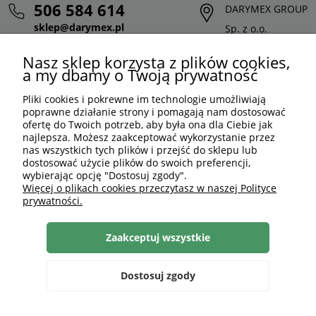
506 584 614
DARYMEX GROUP
sklep@darymex.pl
Sp. z o.o.
pon. - pt.: 7:00 - 15:00
ul. Siedliska 124,
Nasz sklep korzysta z plików cookies,
32-620 Brzeszcze
a my dbamy o Twoją prywatność
Pliki cookies i pokrewne im technologie umożliwiają
poprawne działanie strony i pomagają nam dostosować
ofertę do Twoich potrzeb, aby była ona dla Ciebie jak
najlepsza. Możesz zaakceptować wykorzystanie przez
nas wszystkich tych plików i przejść do sklepu lub
dostosować użycie plików do swoich preferencji,
wybierając opcję "Dostosuj zgody".
Więcej o plikach cookies przeczytasz w naszej Polityce
prywatności.
PLN
PL
Zaakceptuj wszystkie
Shoper Premium
, made by
mamezi.pl
Dostosuj zgody