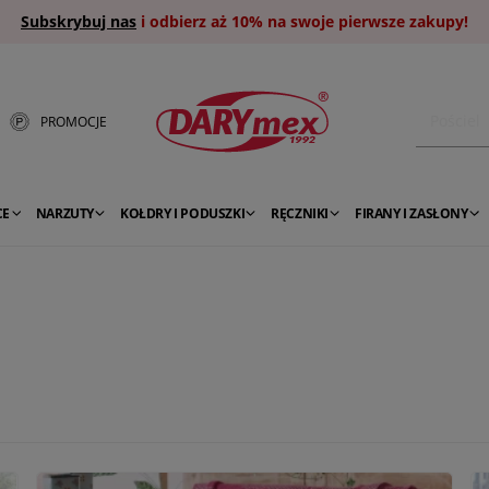
Subskrybuj nas
i odbierz aż 10% na swoje pierwsze zakupy!
PROMOCJE
CE
NARZUTY
KOŁDRY I PODUSZKI
RĘCZNIKI
FIRANY I ZASŁONY