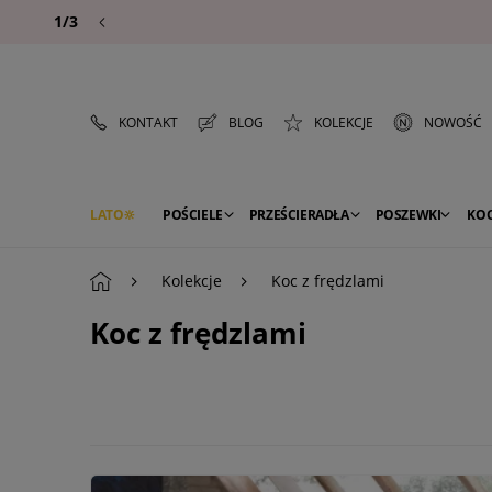
1/3
KONTAKT
BLOG
KOLEKCJE
NOWOŚĆ
LATO
POŚCIELE
PRZEŚCIERADŁA
POSZEWKI
KO
PREMIUM
SEZON
DEKORACJE
Kolekcje
Koc z frędzlami
Koc z frędzlami