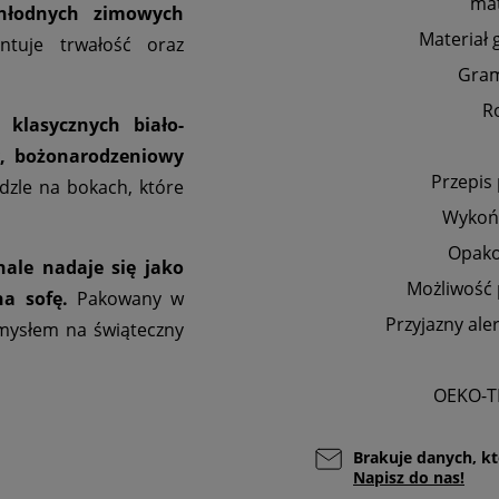
mat
chłodnych zimowych
Materiał 
ntuje trwałość oraz
Gra
R
klasycznych biało-
y, bożonarodzeniowy
Przepis
zle na bokach, które
Wykoń
Opak
ale nadaje się jako
Możliwość 
a sofę.
Pakowany w
Przyjazny ale
omysłem na świąteczny
OEKO-T
Brakuje danych, kt
Napisz do nas!