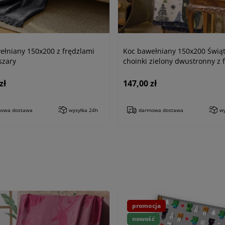
ełniany 150x200 z frędzlami
Koc bawełniany 150x200 Świą
szary
choinki zielony dwustronny z 
zł
147,00 zł
owa dostawa
wysyłka 24h
darmowa dostawa
wy
promocja
nowość