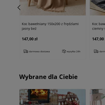
Koc bawełniany 150x200 z frędzlami
Koc baw
jasny beż
ciemny 
147,00 zł
147,00 
darmowa dostawa
wysyłka 24h
darm
Wybrane dla Ciebie