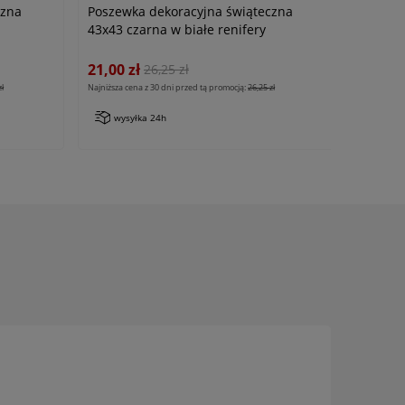
czna
Poszewka dekoracyjna świąteczna
43x43 czarna w białe renifery
21,00 zł
26,25 zł
zł
Najniższa cena z 30 dni przed tą promocją:
26,25 zł
wysyłka 24h