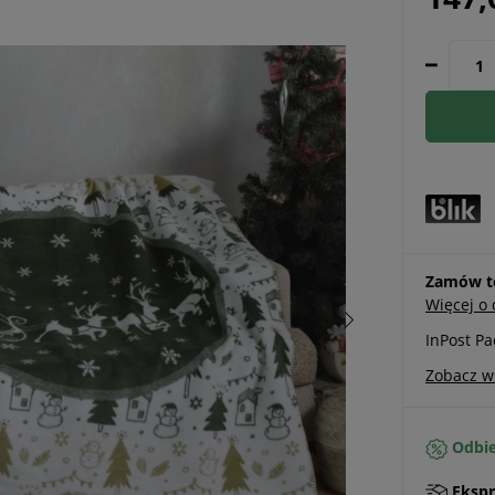
Zamów te
Więcej o
InPost P
Zobacz w
Odbie
Ekspr