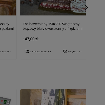
teczny
Koc bawełniany 150x200 Świąteczny
frędzlami
brązowy biały dwustronny z frędzlami
147,00 zł
syłka 24h
darmowa dostawa
wysyłka 24h