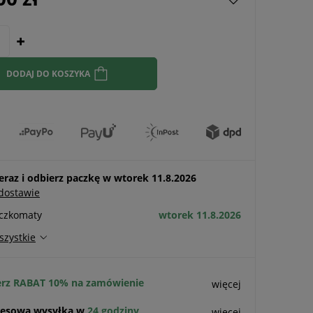
DODAJ DO KOSZYKA
raz i odbierz paczkę w wtorek 11.8.2026
 dostawie
aczkomaty
wtorek 11.8.2026
szystkie
rz RABAT 10% na zamówienie
więcej
esowa wysyłka w
24 godziny
więcej