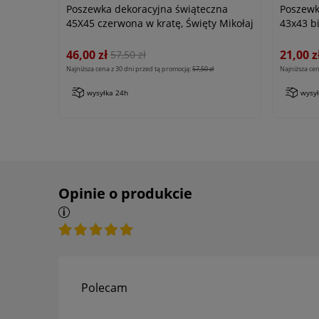
Poszewka dekoracyjna świąteczna
Poszewk
45X45 czerwona w kratę, Święty Mikołaj
43x43 bi
46,00 zł
21,00 z
57,50 zł
Najniższa cena z 30 dni przed tą promocją:
57,50 zł
Najniższa cen
wysyłka 24h
wysy
Opinie o produkcie
Polecam