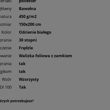
eriału
poliester
główny
Bawełna
matura
450 g/m2
ozmiar
150x200 cm
Kolor
Odcienie białego
 prania
30 stopni
czenie
Frędzle
owanie
Walizka foliowa z zamkiem
prania
tak
rgikom
tak
Wzór
Wzorzysty
EX 100
Tak
órych potrzebujesz?