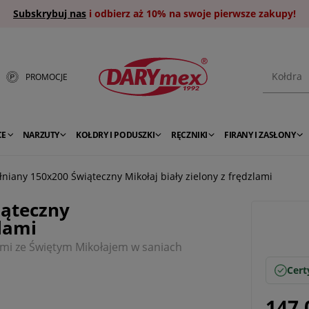
Subskrybuj nas
i odbierz aż 10% na swoje pierwsze zakupy!
PROMOCJE
CE
NARZUTY
KOŁDRY I PODUSZKI
RĘCZNIKI
FIRANY I ZASŁONY
niany 150x200 Świąteczny Mikołaj biały zielony z frędzlami
iąteczny
zlami
lami ze Świętym Mikołajem w saniach
Cert
147,