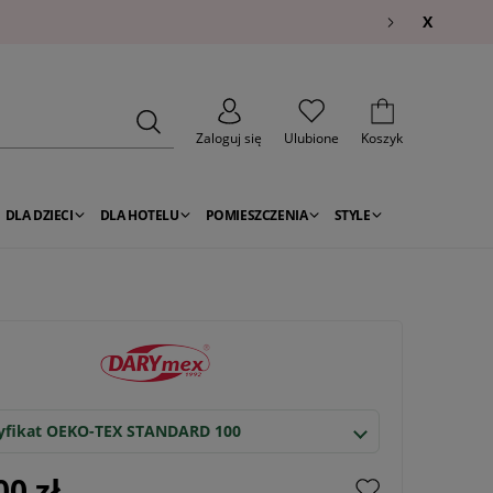
X
Zaloguj się
Ulubione
Koszyk
DLA DZIECI
DLA HOTELU
POMIESZCZENIA
STYLE
yfikat OEKO-TEX STANDARD 100
00 zł