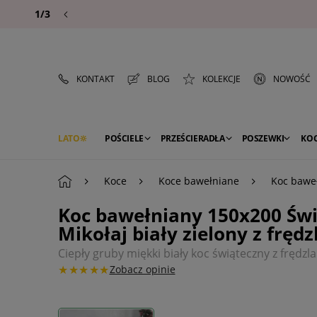
1/3
KONTAKT
BLOG
KOLEKCJE
NOWOŚĆ
LATO
POŚCIELE
PRZEŚCIERADŁA
POSZEWKI
KO
PREMIUM
SEZON
DEKORACJE
Koce
Koce bawełniane
Koc baweł
Koc bawełniany 150x200 Św
Mikołaj biały zielony z fręd
Ciepły gruby miękki biały koc świąteczny z frędz
★★★★★
Zobacz opinie