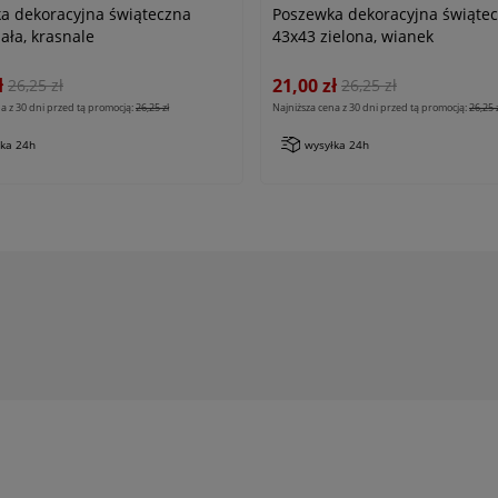
a dekoracyjna świąteczna
Poszewka dekoracyjna świąte
ała, krasnale
43x43 zielona, wianek
ł
21,00 zł
26,25 zł
26,25 zł
a z 30 dni przed tą promocją:
26,25 zł
Najniższa cena z 30 dni przed tą promocją:
26,25 
łka 24h
wysyłka 24h