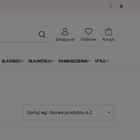
X
Zaloguj się
Ulubione
Koszyk
DLA DZIECI
DLA HOTELU
POMIESZCZENIA
STYLE
Sortuj wg: Nazwa produktu A-Z