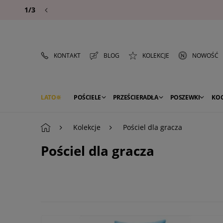
1/3
KONTAKT
BLOG
KOLEKCJE
NOWOŚĆ
LATO
POŚCIELE
PRZEŚCIERADŁA
POSZEWKI
KO
PREMIUM
SEZON
DEKORACJE
Kolekcje
Pościel dla gracza
Pościel dla gracza