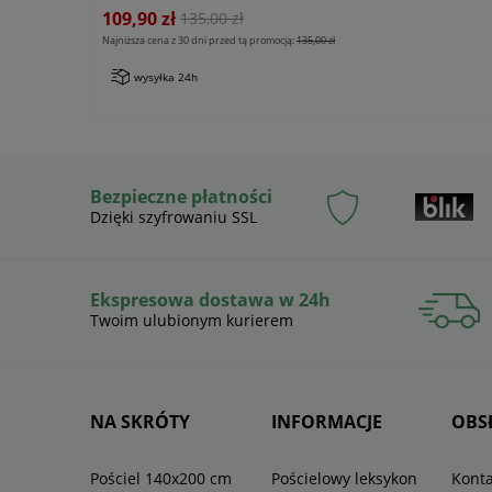
109,90 zł
135,00 zł
Najniższa cena z 30 dni przed tą promocją:
135,00 zł
wysyłka 24h
Bezpieczne płatności
Dzięki szyfrowaniu SSL
Ekspresowa dostawa w 24h
Twoim ulubionym kurierem
NA SKRÓTY
INFORMACJE
OBS
Pościel 140x200 cm
Pościelowy leksykon
Konta