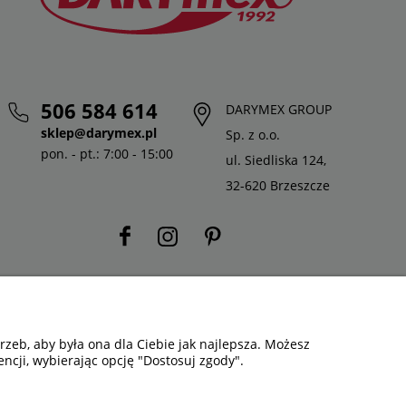
506 584 614
DARYMEX GROUP
sklep@darymex.pl
Sp. z o.o.
pon. - pt.: 7:00 - 15:00
ul. Siedliska 124,
32-620 Brzeszcze
zeb, aby była ona dla Ciebie jak najlepsza. Możesz
ncji, wybierając opcję "Dostosuj zgody".