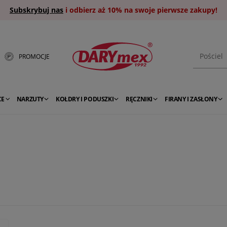
Subskrybuj nas
i odbierz aż 10% na swoje pierwsze zakupy!
PROMOCJE
CE
NARZUTY
KOŁDRY I PODUSZKI
RĘCZNIKI
FIRANY I ZASŁONY