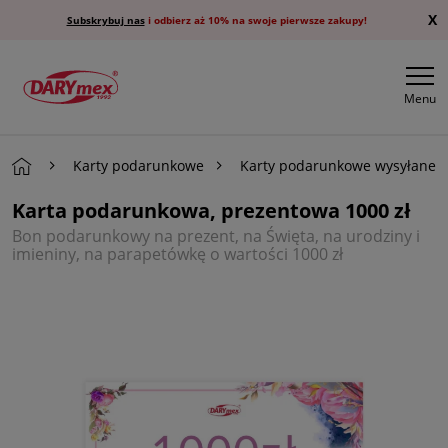
X
Subskrybuj nas
i odbierz aż 10% na swoje pierwsze zakupy!
Menu
Karty podarunkowe
Karty podarunkowe wysyłane p
Karta podarunkowa, prezentowa 1000 zł
Bon podarunkowy na prezent, na Święta, na urodziny i
imieniny, na parapetówkę o wartości 1000 zł