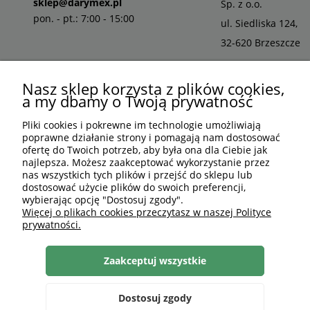
sklep@darymex.pl
Sp. z o.o.
pon. - pt.: 7:00 - 15:00
ul. Siedliska 124,
32-620 Brzeszcze
Nasz sklep korzysta z plików cookies,
a my dbamy o Twoją prywatność
Pliki cookies i pokrewne im technologie umożliwiają
poprawne działanie strony i pomagają nam dostosować
ofertę do Twoich potrzeb, aby była ona dla Ciebie jak
najlepsza. Możesz zaakceptować wykorzystanie przez
nas wszystkich tych plików i przejść do sklepu lub
dostosować użycie plików do swoich preferencji,
wybierając opcję "Dostosuj zgody".
PLN
PL
Więcej o plikach cookies przeczytasz w naszej Polityce
prywatności.
Shoper Premium
, made by
mamezi.pl
Zaakceptuj wszystkie
Dostosuj zgody