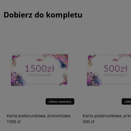
Dobierz do kompletu
różne rozmiary
róż
Karta podarunkowa, prezentowa
Karta podarunkowa, pr
1500 zł
500 zł