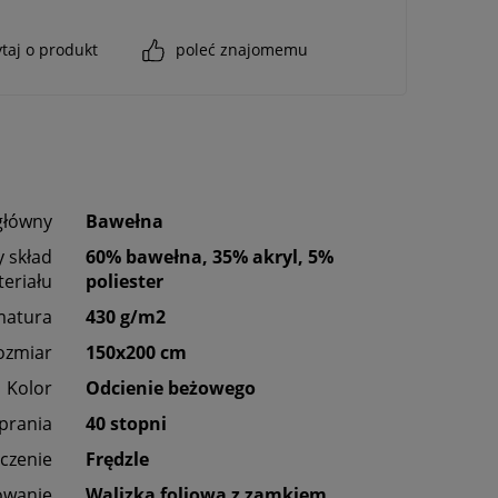
taj o produkt
poleć znajomemu
główny
Bawełna
 skład
60% bawełna, 35% akryl, 5%
eriału
poliester
matura
430 g/m2
ozmiar
150x200 cm
Kolor
Odcienie beżowego
 prania
40 stopni
czenie
Frędzle
owanie
Walizka foliowa z zamkiem