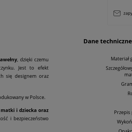
zapy
Dane techniczne
Materiał 
bawełny
, dzięki czemu
ynku. Jest to efekt
Szczegółowy
mat
ych się designem oraz
Gra
R
odukowany w Polsce.
matki i dziecka oraz
Przepis
kość i bezpieczeństwo
Wykoń
Opak