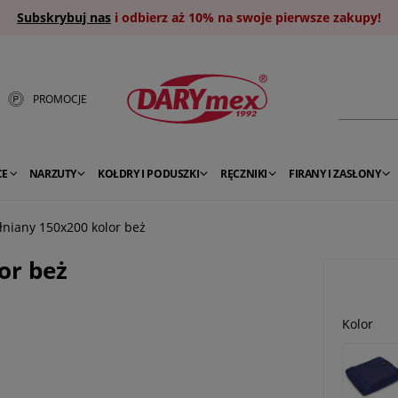
Subskrybuj nas
i odbierz aż 10% na swoje pierwsze zakupy!
PROMOCJE
CE
NARZUTY
KOŁDRY I PODUSZKI
RĘCZNIKI
FIRANY I ZASŁONY
niany 150x200 kolor beż
or beż
Kolor