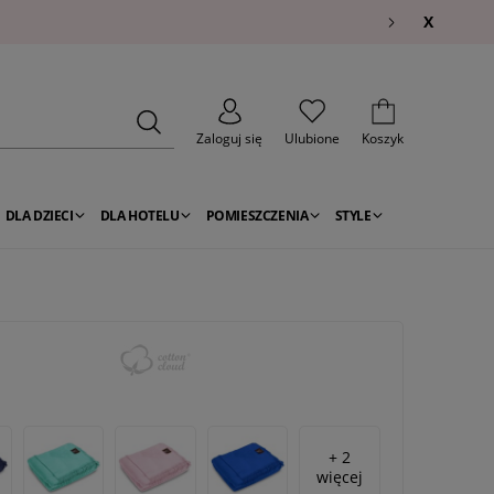
X
Zaloguj się
Ulubione
Koszyk
DLA DZIECI
DLA HOTELU
POMIESZCZENIA
STYLE
+ 2
więcej