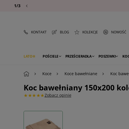
1/3
KONTAKT
BLOG
KOLEKCJE
NOWOŚĆ
LATO
POŚCIELE
PRZEŚCIERADŁA
POSZEWKI
KO
PREMIUM
SEZON
DEKORACJE
Koce
Koce bawełniane
Koc baweł
Koc bawełniany 150x200 kol
★★★★★
Zobacz opinie