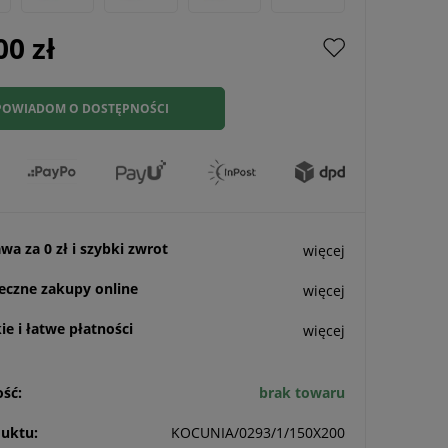
00 zł
POWIADOM O DOSTĘPNOŚCI
a za 0 zł i szybki zwrot
więcej
eczne zakupy online
więcej
e i łatwe płatności
więcej
ść:
brak towaru
uktu:
KOCUNIA/0293/1/150X200