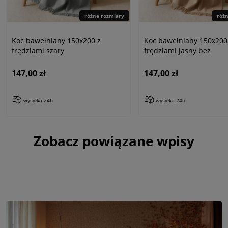
różne rozmiary
róż
Koc bawełniany 150x200 z
Koc bawełniany 150x200
frędzlami szary
frędzlami jasny beż
147,00 zł
147,00 zł
wysyłka 24h
wysyłka 24h
Zobacz powiązane wpisy