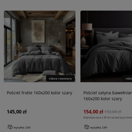
różne rozmiary
róż
Pościel frotte 160x200 kolor szary
Pościel satyna bawełnia
160x200 kolor szary
145,00 zł
154,00 zł
192,00 zł
Najniższa cena z 30 dni przed tą promoc
wysyłka 24h
wysyłka 24h