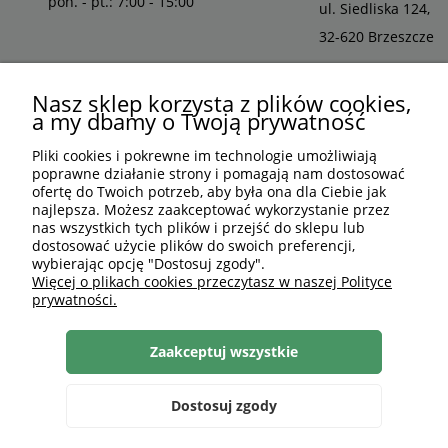
pon. - pt.: 7:00 - 15:00
ul. Siedliska 124,
32-620 Brzeszcze
Nasz sklep korzysta z plików cookies,
a my dbamy o Twoją prywatność
Pliki cookies i pokrewne im technologie umożliwiają
poprawne działanie strony i pomagają nam dostosować
ofertę do Twoich potrzeb, aby była ona dla Ciebie jak
najlepsza. Możesz zaakceptować wykorzystanie przez
nas wszystkich tych plików i przejść do sklepu lub
dostosować użycie plików do swoich preferencji,
wybierając opcję "Dostosuj zgody".
PLN
PL
Więcej o plikach cookies przeczytasz w naszej Polityce
prywatności.
Shoper Premium
, made by
mamezi.pl
Zaakceptuj wszystkie
Dostosuj zgody