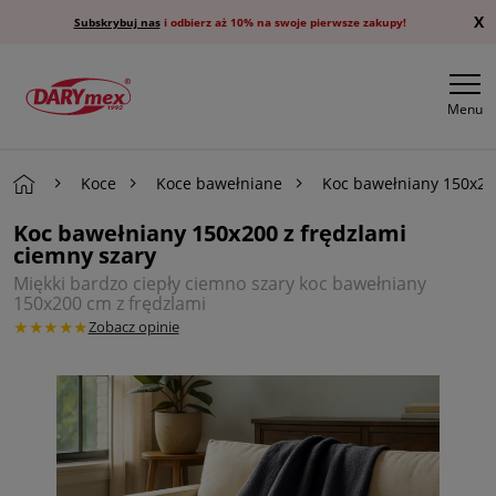
X
Subskrybuj nas
i odbierz aż 10% na swoje pierwsze zakupy!
Menu
Koce
Koce bawełniane
Koc bawełniany 150x200
Koc bawełniany 150x200 z frędzlami
ciemny szary
Miękki bardzo ciepły ciemno szary koc bawełniany
150x200 cm z frędzlami
★★★★★
Zobacz opinie