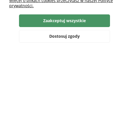
Więcej o plikach cookies przeczytasz w naszej Polityce
prywatności.
Zaakceptuj wszystkie
Dostosuj zgody
Szukaj
Zaloguj się
Ulubione
Koszyk
Jakie kolory i dodatki pasują do
drewnianych mebli?
czytaj całość »