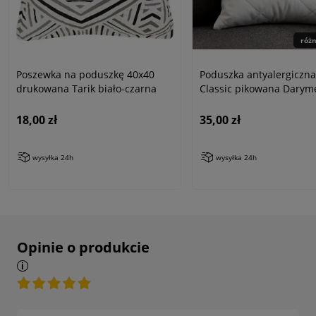
róż
Poszewka na poduszkę 40x40
Poduszka antyalergiczna
drukowana Tarik biało-czarna
Classic pikowana Darym
18,00 zł
35,00 zł
wysyłka 24h
wysyłka 24h
Opinie o produkcie