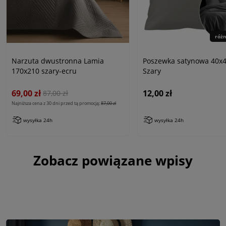
róż
Narzuta dwustronna Lamia
Poszewka satynowa 40x4
170x210 szary-ecru
Szary
69,00 zł
12,00 zł
87,00 zł
Najniższa cena z 30 dni przed tą promocją:
87,00 zł
wysyłka 24h
wysyłka 24h
Zobacz powiązane wpisy