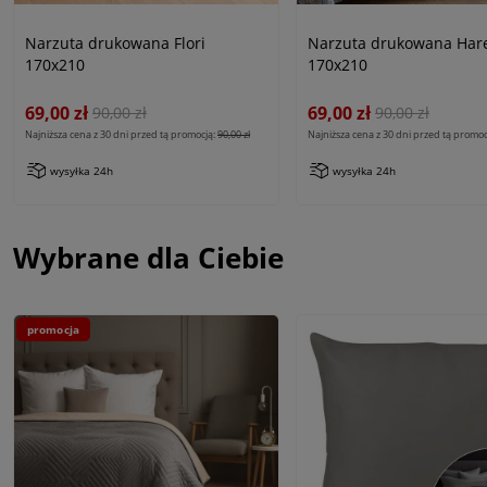
Narzuta drukowana Flori
Narzuta drukowana Ha
170x210
170x210
69,00 zł
69,00 zł
90,00 zł
90,00 zł
Najniższa cena z 30 dni przed tą promocją:
90,00 zł
Najniższa cena z 30 dni przed tą promoc
wysyłka 24h
wysyłka 24h
Wybrane dla Ciebie
promocja