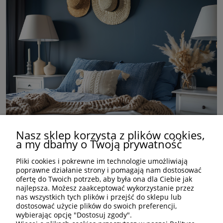
Nasz sklep korzysta z plików cookies,
Niebieska sypialnia – jakie kolory
a my dbamy o Twoją prywatność
dodatków wybrać?
Pliki cookies i pokrewne im technologie umożliwiają
poprawne działanie strony i pomagają nam dostosować
ofertę do Twoich potrzeb, aby była ona dla Ciebie jak
czytaj całość »
najlepsza. Możesz zaakceptować wykorzystanie przez
nas wszystkich tych plików i przejść do sklepu lub
dostosować użycie plików do swoich preferencji,
wybierając opcję "Dostosuj zgody".