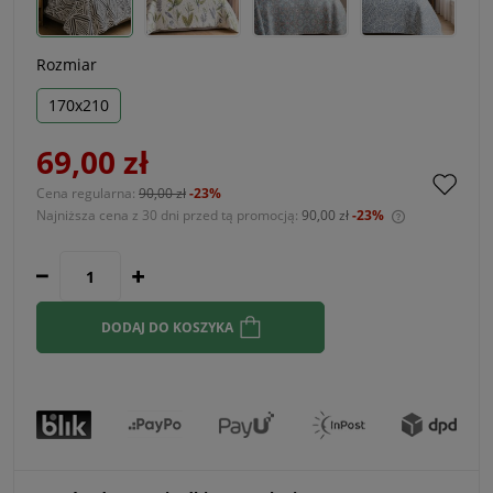
Rozmiar
170x210
69,00 zł
Cena regularna:
90,00 zł
-23%
Najniższa cena z 30 dni przed tą promocją:
90,00 zł
-23%
Jeżeli produ
30 dni, wyśw
momentu, ki
sprzedaży.
DODAJ DO KOSZYKA