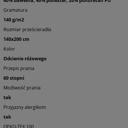
40% bawełna, 40% poliester, 20% poliuretan PU
Gramatura
140 g/m2
Rozmiar prześcieradła
140x200 cm
Kolor
Odcienie różowego
Przepis prania
60 stopni
Możliwość prania
tak
Przyjazny alergikom
tak
OEKO-TEX 100