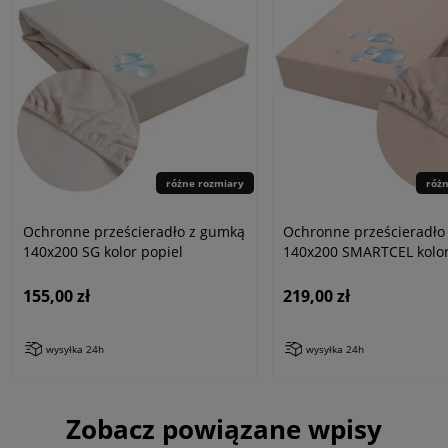
różne rozmiary
róż
Ochronne prześcieradło z gumką
Ochronne prześcieradło
140x200 SG kolor popiel
140x200 SMARTCEL kolor
155,00 zł
219,00 zł
wysyłka 24h
wysyłka 24h
Zobacz powiązane wpisy