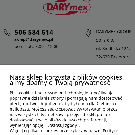
506 584 614
DARYMEX GROUP
sklep@darymex.pl
Sp. z o.o.
pon. - pt.: 7:00 - 15:00
ul. Siedliska 124,
32-620 Brzeszcze
Nasz sklep korzysta z plików cookies,
a my dbamy o Twoją prywatność
Pliki cookies i pokrewne im technologie umożliwiają
poprawne działanie strony i pomagają nam dostosować
ofertę do Twoich potrzeb, aby była ona dla Ciebie jak
najlepsza. Możesz zaakceptować wykorzystanie przez
nas wszystkich tych plików i przejść do sklepu lub
dostosować użycie plików do swoich preferencji,
wybierając opcję "Dostosuj zgody".
PLN
PL
Więcej o plikach cookies przeczytasz w naszej Polityce