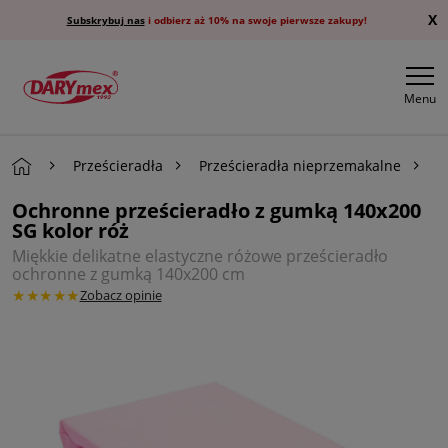
X
Subskrybuj nas
i odbierz aż 10% na swoje pierwsze zakupy!
Menu
Prześcieradła
Prześcieradła nieprzemakalne
P
Ochronne prześcieradło z gumką 140x200
SG kolor róż
Miękkie delikatne elastyczne różowe prześcieradło
ochronne z gumką 140x200 cm
★★★★★
Zobacz opinie