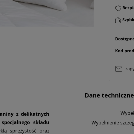
Bezpi
Szybki
Dostępno
Kod prod
zapy
Dane techniczne
Wypeł
aniny z delikatnych
 specjalnego składu
Wypełnienie szcze
kłą sprężystość oraz