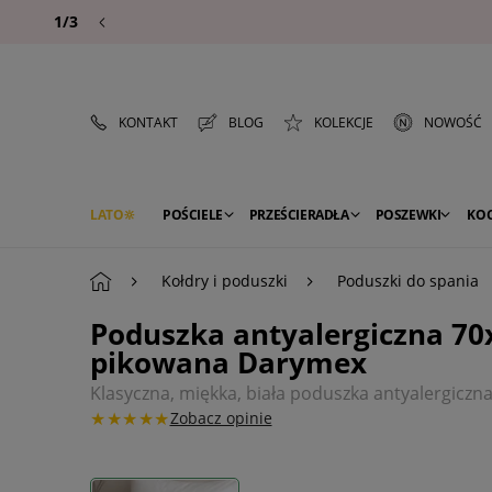
1/3
KONTAKT
BLOG
KOLEKCJE
NOWOŚĆ
LATO
POŚCIELE
PRZEŚCIERADŁA
POSZEWKI
KO
PREMIUM
SEZON
DEKORACJE
Kołdry i poduszki
Poduszki do spania
Poduszka antyalergiczna 70x
pikowana Darymex
Klasyczna, miękka, biała poduszka antyalergicz
★★★★★
Zobacz opinie