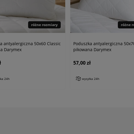
różne rozmiary
różne 
a antyalergiczna 50x60 Classic
Poduszka antyalergiczna 50x70
na Darymex
pikowana Darymex
ł
57,00 zł
łka 24h
wysyłka 24h