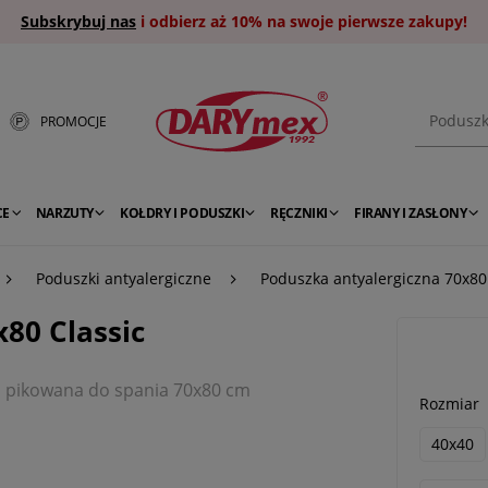
Subskrybuj nas
i odbierz aż 10% na swoje pierwsze zakupy!
PROMOCJE
CE
NARZUTY
KOŁDRY I PODUSZKI
RĘCZNIKI
FIRANY I ZASŁONY
Poduszki antyalergiczne
Poduszka antyalergiczna 70x80
80 Classic
na pikowana do spania 70x80 cm
Rozmiar
40x40