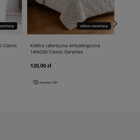
rozmiary
różne rozmiary
 Classic
Kołdra całoroczna Antyalergiczna
140x200 Classic Darymex
120,00 zł
wysyłka 24h