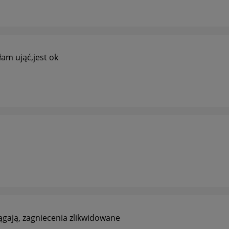
am ująć,jest ok
ągają, zagniecenia zlikwidowane