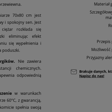
Materiał 
 przewiewna.
Szczegółowy
arze 70x80 cm jest
mat
y i spokojny sen. Jest
R
ciężar rozkłada się
ki eliminując efekt
Przepis
iu się wypełnienia i
Możliwość 
a poduszki.
Przyjazny ale
rgików.
Nie zawiera
tancji chemicznych.
Brakuje danych, kt
 zapewnia odpowiednią
Napisz do nas!
szenie
w warunkach
e 60°C, z gwarancją,
akomicie spełnia swoją