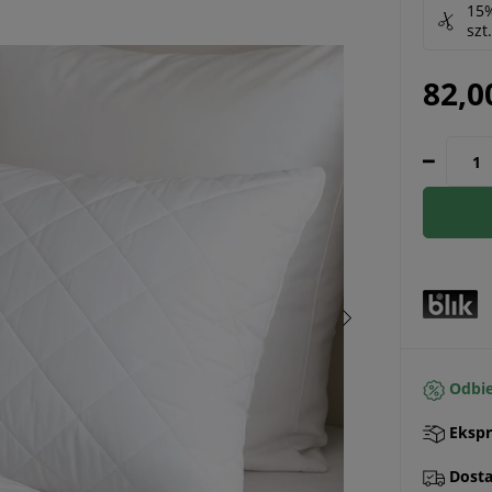
15%
szt
82,0
Odbie
Ekspr
Dostaw