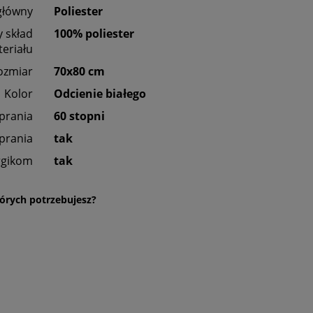
główny
Poliester
 skład
100% poliester
eriału
ozmiar
70x80 cm
Kolor
Odcienie białego
 prania
60 stopni
prania
tak
rgikom
tak
órych potrzebujesz?