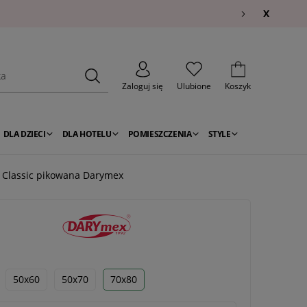
X
Zaloguj się
Ulubione
Koszyk
DLA DZIECI
DLA HOTELU
POMIESZCZENIA
STYLE
 Classic pikowana Darymex
50x60
50x70
70x80