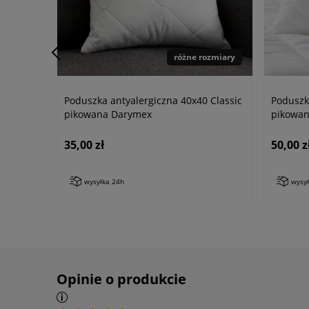
różne rozmiary
Poduszka antyalergiczna 40x40 Classic
Poduszk
pikowana Darymex
pikowa
35,00 zł
50,00 z
wysyłka 24h
wysy
Opinie o produkcie