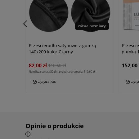
różne rozmiary
Prześcieradło satynowe z gumką
Przeście
140x200 kolor Czarny
gumką 1
82,00 zł
152,00 
110,60 zł
Najniższa cena z 30 dni przed tą promocją:
110,60 zł
wysyłka 24h
wysy
Opinie o produkcie