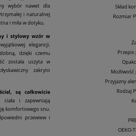
alny wybór nawet dla
Skład ko
rzymałej i naturalnej
Rozmiar P
tna i miła w dotyku.
ny i stylowy wzór w
Z
wyjątkowej elegancji.
Przepis
dobną, dzięki czemu
ość została uszyta w
Opak
yskawiczny zakryto
Możliwość 
Przyjazny ale
Rodzaj P
iel, są całkowicie
ciała i zapewniają
K
cję komfortowego snu.
powiedni przewiew i
PR
OEKO-T