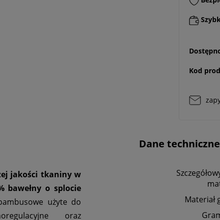
Szybki
Dostępno
Kod prod
zapy
Dane techniczne
Szczegółowy
ej jakości tkaniny w
mat
% bawełny o splocie
Materiał 
 bambusowe użyte do
Gra
oregulacyjne oraz