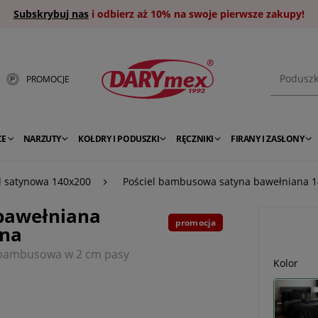
Subskrybuj nas
i odbierz aż 10% na swoje pierwsze zakupy!
PROMOCJE
CE
NARZUTY
KOŁDRY I PODUSZKI
RĘCZNIKI
FIRANY I ZASŁONY
l satynowa 140x200
Pościel bambusowa satyna bawełniana 1
bawełniana
promocja
rna
l bambusowa w 2 cm pasy
Kolor