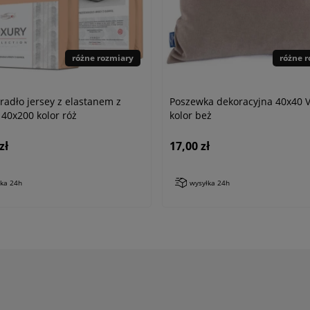
różne rozmiary
różne 
radło jersey z elastanem z
Poszewka dekoracyjna 40x40 V
40x200 kolor róż
kolor beż
zł
17,00 zł
łka 24h
wysyłka 24h