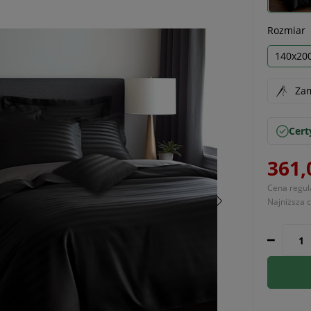
Rozmiar
140x20
Zam
Cert
361,
Cena regul
Najniższa 