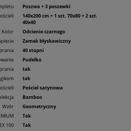
mpletu
Poszwa + 3 poszewki
ościeli
140x200 cm + 1 szt. 70x80 + 2 szt.
40x40
Kolor
Odcienie czarnego
apięcie
Zamek błyskawiczny
 prania
40 stopni
owanie
Pudełko
prania
tak
rgikom
tak
ościeli
Pościel satynowa
olekcja
Bamboo
Wzór
Geometryczny
EMIUM
Tak
EX 100
Tak