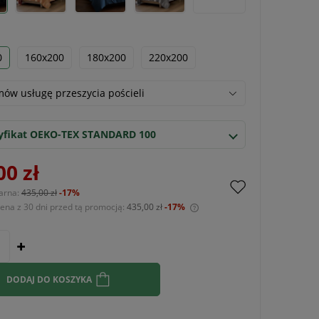
0
160x200
180x200
220x200
ów usługę przeszycia pościeli
yfikat OEKO-TEX STANDARD 100
00 zł
arna:
435,00 zł
-17%
cena z 30 dni przed tą promocją:
435,00 zł
-17%
Jeżeli produkt jest sprzedawany krócej niż
30 dni, wyświetlana jest najniższa cena od
momentu, kiedy produkt pojawił się w
sprzedaży.
DODAJ DO KOSZYKA