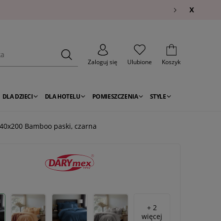
X
Zaloguj się
Ulubione
Koszyk
DLA DZIECI
DLA HOTELU
POMIESZCZENIA
STYLE
40x200 Bamboo paski, czarna
+ 2
więcej