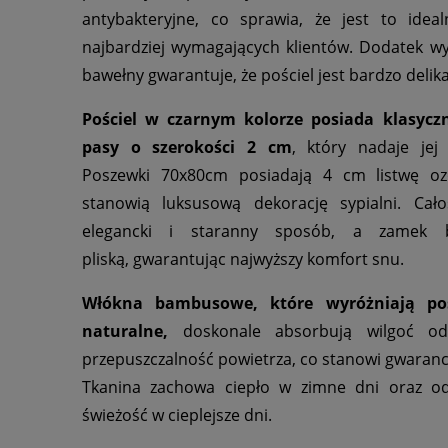
antybakteryjne, co sprawia, że jest to ide
najbardziej wymagających klientów. Dodatek wyt
bawełny gwarantuje, że pościel jest bardzo delika
Pościel w czarnym kolorze posiada klasycz
pasy o szerokości 2 cm
, który nadaje jej 
Poszewki 70x80cm posiadają 4 cm listwę oz
stanowią luksusową dekorację sypialni. Cał
elegancki i staranny sposób, a zamek bł
pliską, gwarantując najwyższy komfort snu.
Włókna bambusowe, które wyróżniają pośc
naturalne,
doskonale absorbują wilgoć od 
przepuszczalność powietrza, co stanowi gwaran
Tkanina zachowa ciepło w zimne dni oraz od
świeżość w cieplejsze dni.