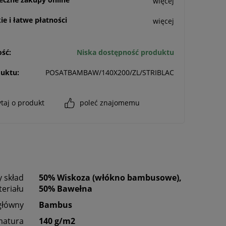
więcej
e i łatwe płatności
więcej
ść:
Niska dostępność produktu
uktu:
POSATBAMBAW/140X200/ZL/STRIBLAC
taj o produkt
poleć znajomemu
 skład
50% Wiskoza (włókno bambusowe),
eriału
50% Bawełna
główny
Bambus
matura
140 g/m2