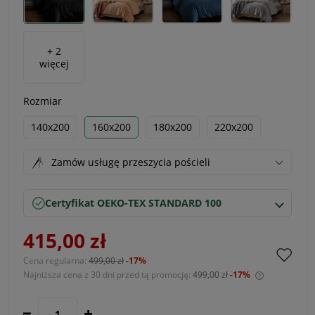
+ 2
więcej
Rozmiar
140x200
160x200
180x200
220x200
Zamów usługę przeszycia pościeli
Certyfikat OEKO-TEX STANDARD 100
415,00 zł
Cena regularna:
499,00 zł
-17%
Najniższa cena z 30 dni przed tą promocją:
499,00 zł
-17%
Jeżeli prod
30 dni, wyś