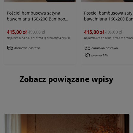
Pościel bambusowa satyna
Pościel bambusowa saty
bawełniana 160x200 Bamboo
bawełniana 160x200 Ba
paski, szara
paski, beżowa
415,00 zł
415,00 zł
499,00 zł
499,00 zł
Najniższa cena z 30 dni przed tą promocją:
499,00 zł
Najniższa cena z 30 dni przed tą promoc
darmowa dostawa
darmowa dostawa
wysyłka 24h
Zobacz powiązane wpisy