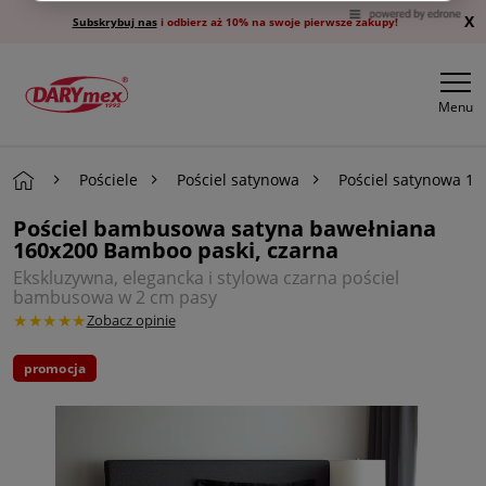
X
Subskrybuj nas
i odbierz aż 10% na swoje pierwsze zakupy!
Menu
Pościele
Pościel satynowa
Pościel satynowa 1
Pościel bambusowa satyna bawełniana
160x200 Bamboo paski, czarna
Ekskluzywna, elegancka i stylowa czarna pościel
bambusowa w 2 cm pasy
★★★★★
Zobacz opinie
promocja