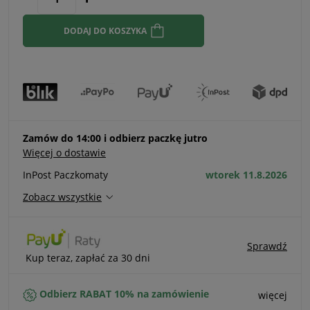
momentu, k
sprzedaży.
DODAJ DO KOSZYKA
Zamów do 14:00 i odbierz paczkę jutro
Więcej o dostawie
InPost Paczkomaty
wtorek 11.8.2026
Zobacz wszystkie
Sprawdź
Kup teraz, zapłać za 30 dni
Odbierz RABAT 10% na zamówienie
więcej