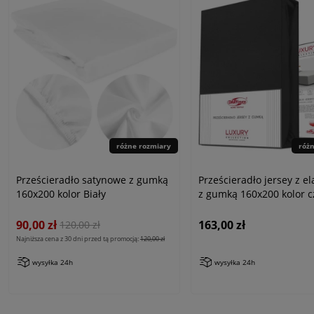
różne rozmiary
róż
Prześcieradło satynowe z gumką
Prześcieradło jersey z e
160x200 kolor Biały
z gumką 160x200 kolor c
90,00 zł
163,00 zł
120,00 zł
Najniższa cena z 30 dni przed tą promocją:
120,00 zł
wysyłka 24h
wysyłka 24h