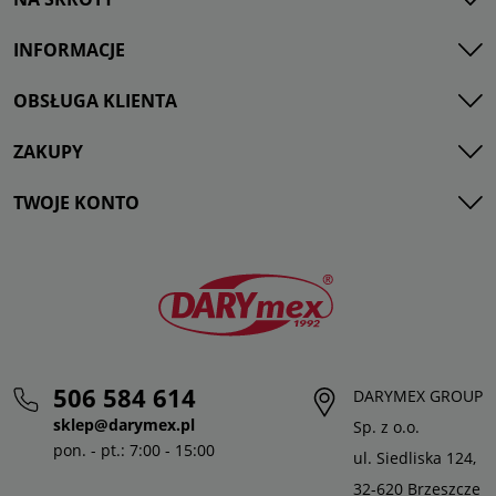
INFORMACJE
OBSŁUGA KLIENTA
ZAKUPY
TWOJE KONTO
506 584 614
DARYMEX GROUP
sklep@darymex.pl
Sp. z o.o.
pon. - pt.: 7:00 - 15:00
ul. Siedliska 124,
32-620 Brzeszcze