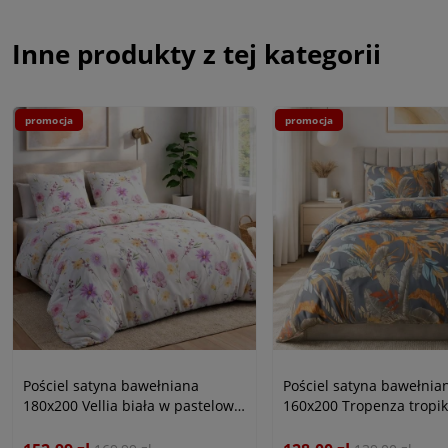
Inne produkty z tej kategorii
promocja
promocja
Pościel satyna bawełniana
Pościel satyna bawełnia
180x200 Vellia biała w pastelowe
160x200 Tropenza tropi
kolorowe kwiaty akwarelowe,
liście na szarym tle, Sat
Satynlove