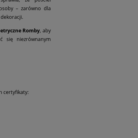
 osoby – zarówno dla
dekoracji.
metryczne Romby
, aby
zyć się niezrównanym
 certyfikaty: