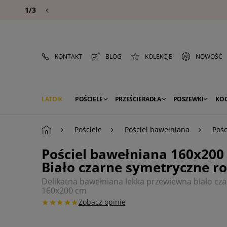
1/3
KONTAKT
BLOG
KOLEKCJE
NOWOŚĆ
LATO
POŚCIELE
PRZEŚCIERADŁA
POSZEWKI
KO
PREMIUM
SEZON
DEKORACJE
Pościele
Pościel bawełniana
Pośc
Pościel bawełniana 160x200
Biało czarne symetryczne 
Delikatna bawełniana lekka przewiewna biało c
160x200 cm
★★★★★
Zobacz opinie