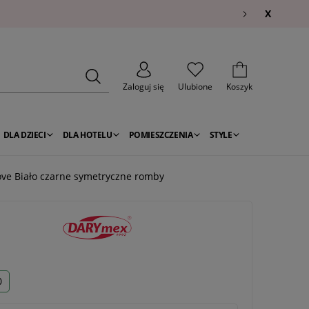
X
Zaloguj się
Ulubione
Koszyk
DLA DZIECI
DLA HOTELU
POMIESZCZENIA
STYLE
ove Biało czarne symetryczne romby
0