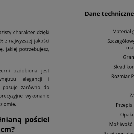
Dane techniczne
Materiał 
zisty charakter dzięki
 z najwyższej jakości
Szczegółowy
mat
, jakiej potrzebujesz,
Gra
Skład ko
erni ozdobiona jest
Rozmiar P
nętrzu elegancji i
r pasuje zarówno do
Z
 precyzyjne wykonanie
ziomie.
Przepis
Opak
nianą pościel
Możliwość 
 cm?
Przyjazny ale