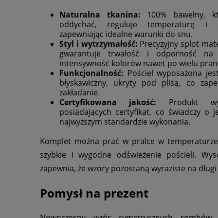
Naturalna tkanina:
100% bawełny, kt
oddychać, reguluje temperaturę i 
zapewniając idealne warunki do snu.
Styl i wytrzymałość:
Precyzyjny splot mate
gwarantuje trwałość i odporność na 
intensywność kolorów nawet po wielu pran
Funkcjonalność:
Pościel wyposażona jes
błyskawiczny, ukryty pod plisą, co zape
zakładanie.
Certyfikowana jakość:
Produkt wy
posiadających certyfikat, co świadczy o j
najwyższym standardzie wykonania.
Komplet można prać w pralce w temperaturze
szybkie i wygodne odświeżenie pościeli. Wys
zapewnia, że wzory pozostaną wyraziste na długi 
Pomysł na prezent
Nowoczesny wzór symetrycznych rombów s