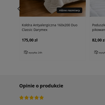
różne rozmiary
Kołdra Antyalergiczna 160x200 Duo
Poduszk
Classic Darymex
pikowa
175,00 zł
82,00 z
wysyłka 24h
wysy
Opinie o produkcie