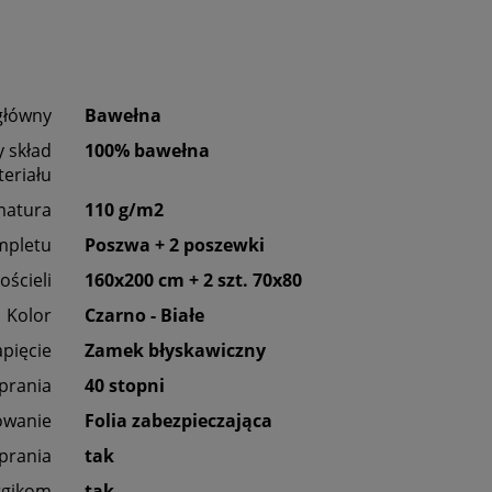
główny
Bawełna
 skład
100% bawełna
eriału
matura
110 g/m2
mpletu
Poszwa + 2 poszewki
ościeli
160x200 cm + 2 szt. 70x80
Kolor
Czarno - Białe
apięcie
Zamek błyskawiczny
 prania
40 stopni
owanie
Folia zabezpieczająca
prania
tak
rgikom
tak