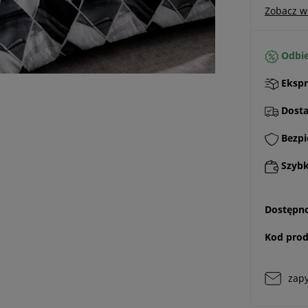
Zobacz w
Odbie
Ekspr
Dostaw
Bezpi
Szybki
Dostępno
Kod prod
zapy