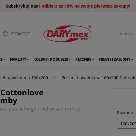
Subskrybuj nas
i odbierz aż 10% na swoje pierwsze zakupy!
PROMOCJE
CE
NARZUTY
KOŁDRY I PODUSZKI
RĘCZNIKI
FIRANY I ZASŁONY
iel bawełniana 160x200
Pościel bawełniana 160x200 Cottonl
 Cottonlove
romby
zarna pościel w geometryczne romby
Rozmiar
160x20