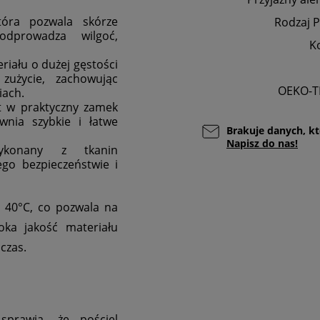
óra pozwala skórze
Rodzaj P
odprowadza wilgoć,
K
riału o dużej gęstości
zużycie, zachowując
OEKO-T
iach.
t w praktyczny zamek
wnia szybkie i łatwe
Brakuje danych, kt
Napisz do nas!
konany z tkanin
ego bezpieczeństwie i
 40°C, co pozwala na
oka jakość materiału
czas.
prawia, że pościel