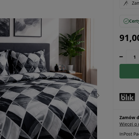
Zam
Cert
91,0
Zamów do
Więcej o
InPost P