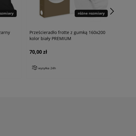
rozmiary
różne rozmiary
zarny
Prześcieradło frotte z gumką 160x200
kolor biały PREMIUM
70,00 zł
wysyłka 24h