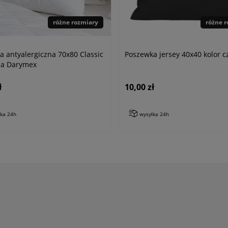
różne rozmiary
różne 
a antyalergiczna 70x80 Classic
Poszewka jersey 40x40 kolor c
na Darymex
ł
10,00 zł
łka 24h
wysyłka 24h