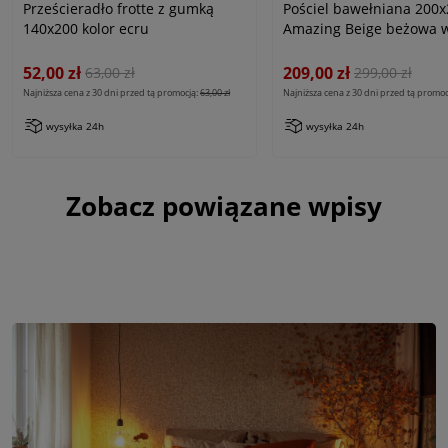
Prześcieradło frotte z gumką
Pościel bawełniana 200
140x200 kolor ecru
Amazing Beige beżowa 
dekoracyjne liście, Cotto
Exclusive
52,00 zł
209,00 zł
63,00 zł
299,00 zł
Najniższa cena z 30 dni przed tą promocją:
63,00 zł
Najniższa cena z 30 dni przed tą promoc
wysyłka 24h
wysyłka 24h
Zobacz powiązane wpisy