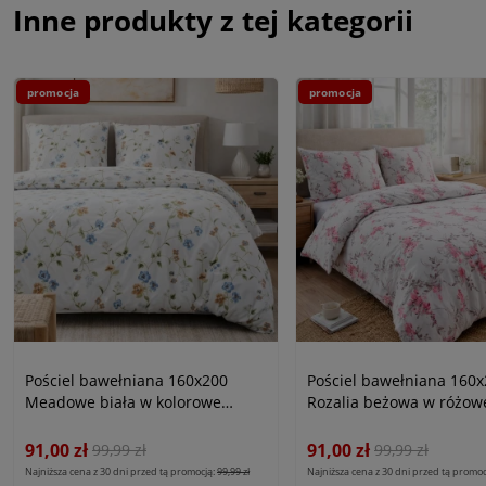
Inne produkty z tej kategorii
promocja
promocja
Pościel bawełniana 160x200
Pościel bawełniana 160
Meadowe biała w kolorowe
Rozalia beżowa w różowe
kwiaty, Cottonlove
Cottonlove
91,00 zł
91,00 zł
99,99 zł
99,99 zł
Najniższa cena z 30 dni przed tą promocją:
99,99 zł
Najniższa cena z 30 dni przed tą promoc