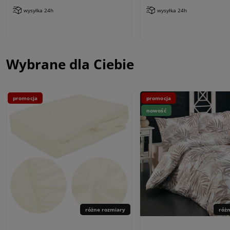
wysyłka 24h
wysyłka 24h
Wybrane dla Ciebie
promocja
promocja
nowość
różne rozmiary
róż