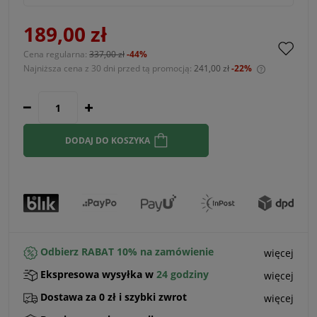
189,00 zł
Cena regularna:
337,00 zł
-44%
Najniższa cena z 30 dni przed tą promocją:
241,00 zł
-22%
Jeżeli prod
30 dni, wyś
momentu, k
sprzedaży.
DODAJ DO KOSZYKA
Odbierz RABAT 10% na zamówienie
więcej
Ekspresowa wysyłka w
24 godziny
więcej
Dostawa za 0 zł i szybki zwrot
więcej