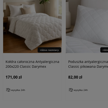
różne rozmiary
róż
Kołdra całoroczna Antyalergiczna
Poduszka antyalergiczna
200x220 Classic Darymex
Classic pikowana Darym
171,00 zł
82,00 zł
wysyłka 24h
wysyłka 24h