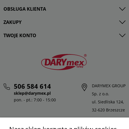
OBSŁUGA KLIENTA
ZAKUPY
TWOJE KONTO
506 584 614
DARYMEX GROUP
sklep@darymex.pl
Sp. z o.o.
pon. - pt.: 7:00 - 15:00
ul. Siedliska 124,
32-620 Brzeszcze