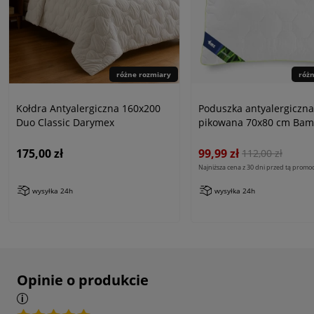
różne rozmiary
róż
Kołdra Antyalergiczna 160x200
Poduszka antyalergiczna
Duo Classic Darymex
pikowana 70x80 cm Ba
175,00 zł
99,99 zł
112,00 zł
Najniższa cena z 30 dni przed tą promoc
wysyłka 24h
wysyłka 24h
Opinie o produkcie