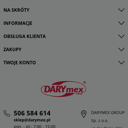
NA SKRÓTY
INFORMACJE
OBSŁUGA KLIENTA
ZAKUPY
TWOJE KONTO
506 584 614
DARYMEX GROUP
sklep@darymex.pl
Sp. z o.o.
pon. - pt.: 7:00 - 15:00