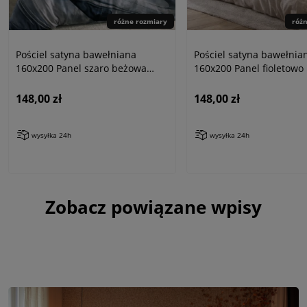
różne rozmiary
róż
Pościel satyna bawełniana
Pościel satyna bawełnia
160x200 Panel szaro beżowa
160x200 Panel fioletowo
abstrakcja
łapaczem snów
148,00 zł
148,00 zł
wysyłka 24h
wysyłka 24h
Zobacz powiązane wpisy