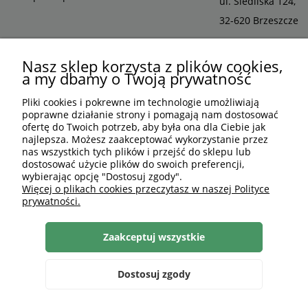
ul. Siedliska 124,
32-620 Brzeszcze
Nasz sklep korzysta z plików cookies,
a my dbamy o Twoją prywatność
Pliki cookies i pokrewne im technologie umożliwiają
poprawne działanie strony i pomagają nam dostosować
ofertę do Twoich potrzeb, aby była ona dla Ciebie jak
najlepsza. Możesz zaakceptować wykorzystanie przez
nas wszystkich tych plików i przejść do sklepu lub
dostosować użycie plików do swoich preferencji,
wybierając opcję "Dostosuj zgody".
PLN
PL
Więcej o plikach cookies przeczytasz w naszej Polityce
prywatności.
Shoper Premium
, made by
mamezi.pl
Zaakceptuj wszystkie
Dostosuj zgody