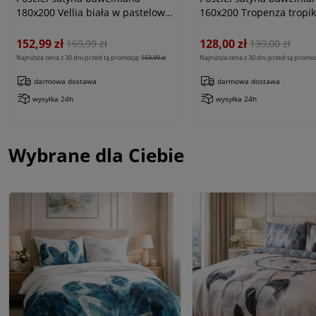
180x200 Vellia biała w pastelowe
160x200 Tropenza tropi
kolorowe kwiaty akwarelowe,
liście na szarym tle, Sat
Satynlove
152,99 zł
128,00 zł
169,99 zł
139,00 zł
Najniższa cena z 30 dni przed tą promocją:
169,99 zł
Najniższa cena z 30 dni przed tą promoc
darmowa dostawa
darmowa dostawa
wysyłka 24h
wysyłka 24h
Wybrane dla Ciebie