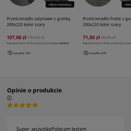
różne rozmiary
róż
Prześcieradło satynowe z gumką
Prześcieradło frotte z g
200x220 kolor szary
200x220 kolor szary
107,00 zł
71,00 zł
149,00 zł
86,00 zł
Najniższa cena z 30 dni przed tą promocją:
149,00 zł
Najniższa cena z 30 dni przed tą promoc
wysyłka 24h
wysyłka 24h
Opinie o produkcie
Super .wszystkoPolecam Jestem