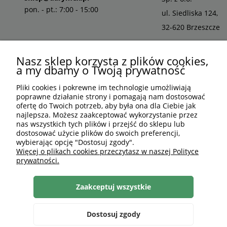
pon. - pt.: 7:00 - 15:00
ul. Siedliska 124,
32-620 Brzeszcze
Nasz sklep korzysta z plików cookies,
a my dbamy o Twoją prywatność
Pliki cookies i pokrewne im technologie umożliwiają
poprawne działanie strony i pomagają nam dostosować
ofertę do Twoich potrzeb, aby była ona dla Ciebie jak
najlepsza. Możesz zaakceptować wykorzystanie przez
nas wszystkich tych plików i przejść do sklepu lub
dostosować użycie plików do swoich preferencji,
wybierając opcję "Dostosuj zgody".
PLN
PL
Więcej o plikach cookies przeczytasz w naszej Polityce
prywatności.
Shoper Premium
, made by
mamezi.pl
Zaakceptuj wszystkie
Dostosuj zgody