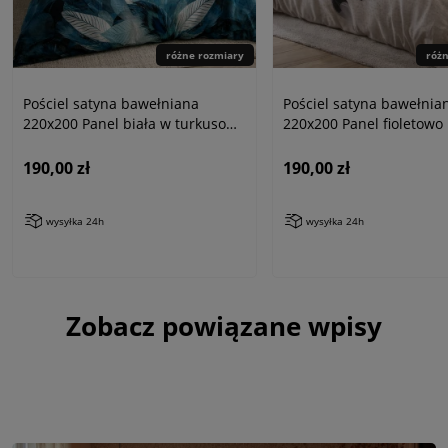
różne rozmiary
róż
Pościel satyna bawełniana
Pościel satyna bawełnia
220x200 Panel biała w turkusowe
220x200 Panel fioletowo
pióra
łapaczem snów
190,00 zł
190,00 zł
wysyłka 24h
wysyłka 24h
Zobacz powiązane wpisy