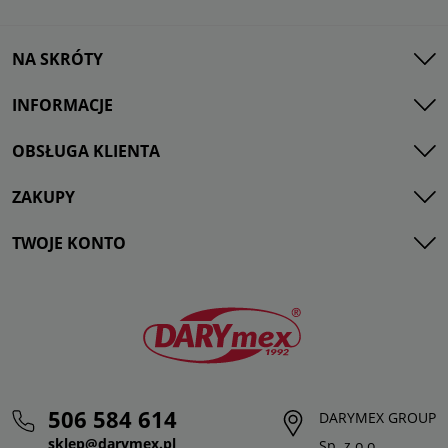
NA SKRÓTY
INFORMACJE
OBSŁUGA KLIENTA
ZAKUPY
TWOJE KONTO
506 584 614
DARYMEX GROUP
sklep@darymex.pl
Sp. z o.o.