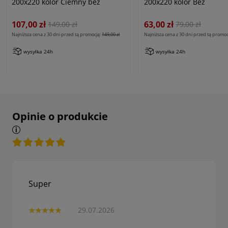
200x220 kolor Ciemny beż
200x220 kolor Beż
107,00 zł
63,00 zł
149,00 zł
79,00 zł
Najniższa cena z 30 dni przed tą promocją:
149,00 zł
Najniższa cena z 30 dni przed tą promoc
wysyłka 24h
wysyłka 24h
Opinie o produkcie
Super
29.07.2026