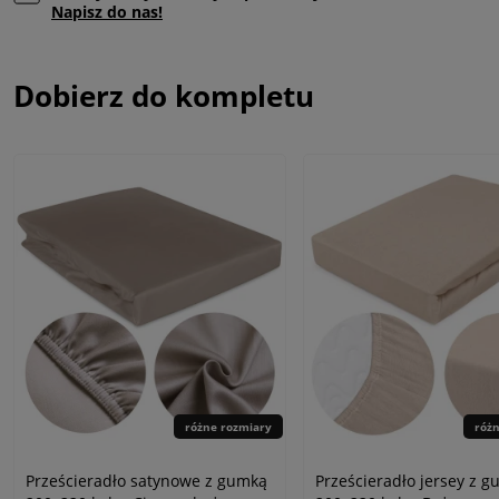
Napisz do nas!
Dobierz do kompletu
różne rozmiary
róż
Prześcieradło satynowe z gumką
Prześcieradło jersey z 