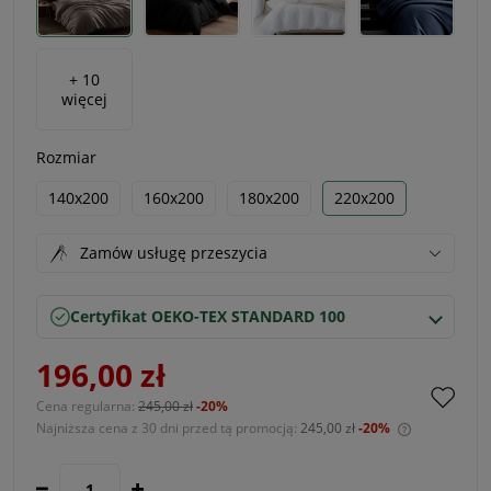
+ 10
więcej
Rozmiar
140x200
160x200
180x200
220x200
Zamów usługę przeszycia
Certyfikat OEKO-TEX STANDARD 100
196,00 zł
Cena regularna:
245,00 zł
-20%
Najniższa cena z 30 dni przed tą promocją:
245,00 zł
-20%
Jeżeli prod
30 dni, wyś