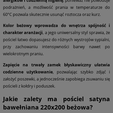
alergików i codzienną higienę
, ponieważ nie powoduje
podrażnień, a możliwość prania w temperaturze do
60°C pozwala skutecznie usunąć roztocza oraz kurz.
Kolor beżowy wprowadza do wnętrza spójność i
charakter aranżacji
, a jego uniwersalny styl sprawia, że
pościel łatwo dopasujesz do różnych wystrojów sypialni,
przy zachowaniu intensywności barwy nawet po
wielokrotnym praniu.
Zapięcie na trwały zamek błyskawiczny ułatwia
codzienne użytkowanie
, pozwalając szybko zdjąć i
założyć poszewki, a jednocześnie zapobiega zsuwaniu się
pościeli z kołdry i poduszek.
Jakie zalety ma pościel satyna
bawełniana 220x200 beżowa?