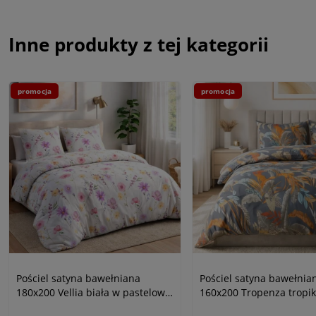
Inne produkty z tej kategorii
promocja
promocja
Pościel satyna bawełniana
Pościel satyna bawełnia
180x200 Vellia biała w pastelowe
160x200 Tropenza tropi
kolorowe kwiaty akwarelowe,
liście na szarym tle, Sat