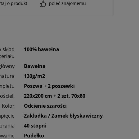
taj o produkt
poleć znajomemu
 skład
100% bawełna
eriału
główny
Bawełna
matura
130g/m2
mpletu
Poszwa + 2 poszewki
ościeli
220x200 cm + 2 szt. 70x80
Kolor
Odcienie szarości
apięcie
Zakładka / Zamek błyskawiczny
 prania
40 stopni
owanie
Pudełko