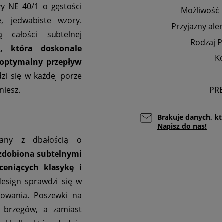
zy NE 40/1 o gęstości
Możliwość 
, jedwabiste wzory.
Przyjazny ale
 całości subtelnej
Rodzaj P
, która doskonale
K
 optymalny przepływ
zi się w każdej porze
niesz.
PR
Brakuje danych, kt
Napisz do nas!
owany z dbałością o
 zdobiona subtelnymi
eniących klasykę i
esign sprawdzi się w
inowania. Poszewki na
ł brzegów, a zamiast