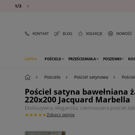
1/3
KONTAKT
BLOG
KOLEKCJE
NOWOŚĆ
LATO
POŚCIELE
PRZEŚCIERADŁA
POSZEWKI
KO
PREMIUM
SEZON
DEKORACJE
Pościele
Pościel satynowa
Poście
Pościel satyna bawełniana
220x200 Jacquard Marbella
Ekskluzywna, elegancka, ciemnoszara pościel 
★★★★★
Zobacz opinie