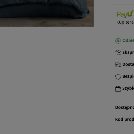
Kup tera
Odbie
Ekspr
Dostaw
Bezpi
Szybki
Dostępno
Kod prod