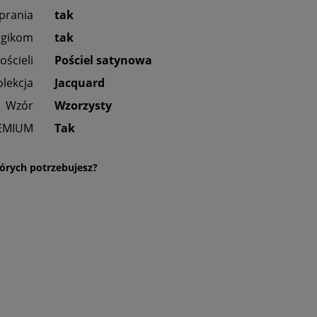
prania
tak
rgikom
tak
ościeli
Pościel satynowa
olekcja
Jacquard
Wzór
Wzorzysty
EMIUM
Tak
órych potrzebujesz?