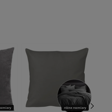
rozmiary
różne rozmiary