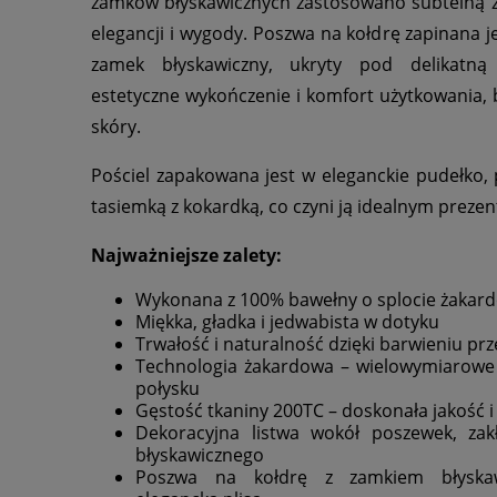
zamków błyskawicznych zastosowano subtelną z
elegancji i wygody. Poszwa na kołdrę zapinana je
zamek błyskawiczny, ukryty pod delikatną
estetyczne wykończenie i komfort użytkowania, 
skóry.
Pościel zapakowana jest w eleganckie pudełko, 
tasiemką z kokardką, co czyni ją idealnym preze
Najważniejsze zalety:
Wykonana z 100% bawełny o splocie żaka
Miękka, gładka i jedwabista w dotyku
Trwałość i naturalność dzięki barwieniu pr
Technologia żakardowa – wielowymiarowe
połysku
Gęstość tkaniny 200TC – doskonała jakość 
Dekoracyjna listwa wokół poszewek, za
błyskawicznego
Poszwa na kołdrę z zamkiem błyskaw