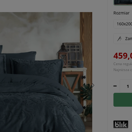
Rozmiar
160x20
Zam
459,
Cena regul
Najniższa 