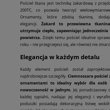
Pościel tkana jest techniką żakardową z przęd
200TC, co pozwala tworzyć wielowymiarowe
Ornamenty, które zdobią tkaninę, dodają
elegancji.
Żakard to przewiewna tkanina
utrzymuje ciepło, zapewniając jednocześnie
powietrza.
Dzięki temu pościel idealnie sprawd
roku – nie przegrzejesz się, ale również nie zmarz
Elegancja w każdym detalu
Każdy element pościeli został zaprojekt
najdrobniejsze szczegóły.
Ciemnoszara pościel
ornamentami to idealny wybór dla osób c
nowoczesność w jednym.
Jej ponadczasowy d
każdej sypialni, nadając jej elegancji i wyraf
poduszki posiadają dekoracyjną listwę wokó