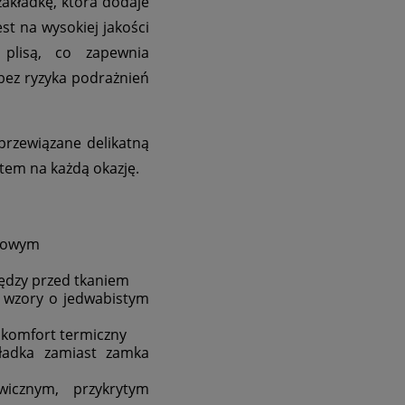
akładkę, która dodaje
st na wysokiej jakości
 plisą, co zapewnia
bez ryzyka podrażnień
przewiązane delikatną
ntem na każdą okazję.
rdowym
zędzy przed tkaniem
 wzory o jedwabistym
i komfort termiczny
kładka zamiast zamka
icznym, przykrytym