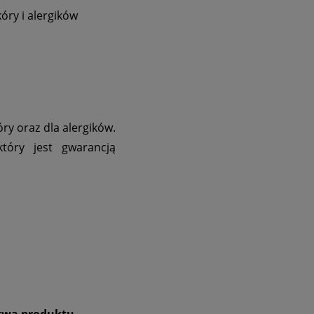
óry i alergików
óry oraz dla alergików.
który jest gwarancją
stwa produktu