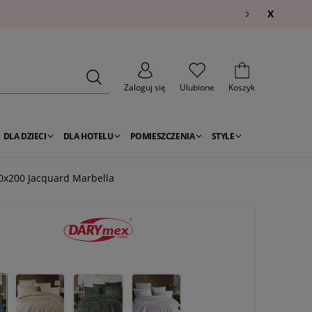
X
Zaloguj się
Ulubione
Koszyk
DLA DZIECI
DLA HOTELU
POMIESZCZENIA
STYLE
0x200 Jacquard Marbella