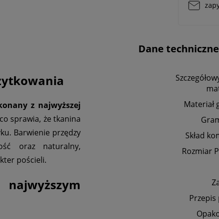
zapy
Dane techniczne
użytkowania
Szczegółowy
mat
Materiał 
onany z najwyższej
co sprawia, że tkanina
Gra
yku. Barwienie przędzy
Skład ko
ść oraz naturalny,
Rozmiar P
ter pościeli.
 najwyższym
Z
Przepis
Opak