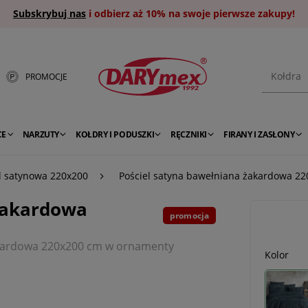
Subskrybuj nas
i odbierz aż 10% na swoje pierwsze zakupy!
PROMOCJE
CE
NARZUTY
KOŁDRY I PODUSZKI
RĘCZNIKI
FIRANY I ZASŁONY
l satynowa 220x200
Pościel satyna bawełniana żakardowa 22
 żakardowa
promocja
żakardowa 220x200 cm w ornamenty
Kolor