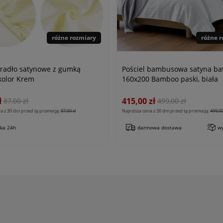
różne rozmiary
różne 
eradło satynowe z gumką
Pościel bambusowa satyna ba
kolor Krem
160x200 Bamboo paski, biała
ł
415,00 zł
87,00 zł
499,00 zł
a z 30 dni przed tą promocją:
87,00 zł
Najniższa cena z 30 dni przed tą promocją:
499,00
łka 24h
darmowa dostawa
wy