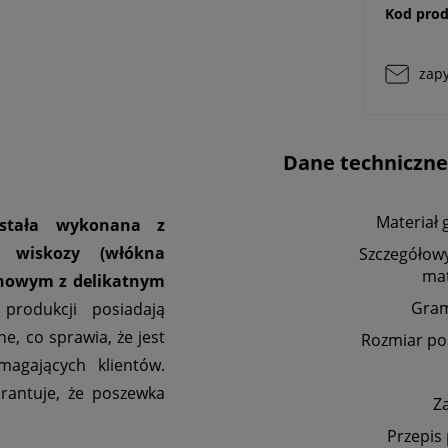
Kod prod
zapy
Dane techniczne
Materiał 
stała wykonana z
 wiskozy (włókna
Szczegółowy
mat
ynowym z delikatnym
Gra
odukcji posiadają
e, co sprawia, że jest
Rozmiar po
agających klientów.
rantuje, że poszewka
Z
Przepis