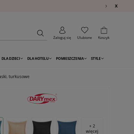
X
Zaloguj się
Ulubione
Koszyk
DLA DZIECI
DLA HOTELU
POMIESZCZENIA
STYLE
ski, turkusowe
+ 2
więcej