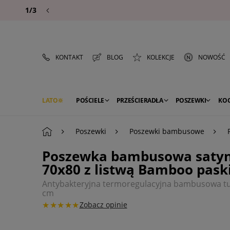
1/3
KONTAKT
BLOG
KOLEKCJE
NOWOŚĆ
LATO
POŚCIELE
PRZEŚCIERADŁA
POSZEWKI
KO
PREMIUM
SEZON
DEKORACJE
Poszewki
Poszewki bambusowe
Poszewka bambusowa satyn
70x80 z listwą Bamboo pask
Antybakteryjna termoregulacyjna bambusowa t
cm
★★★★★
Zobacz opinie