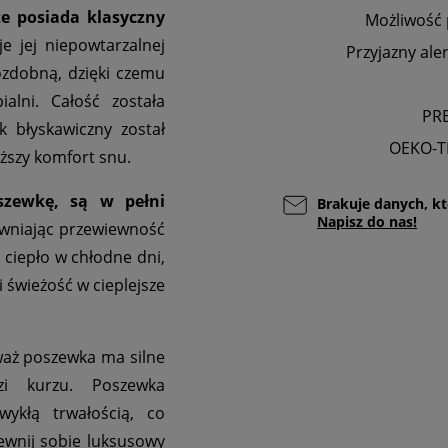
e posiada klasyczny
Możliwość 
e jej niepowtarzalnej
Przyjazny ale
ozdobną, dzięki czemu
alni. Całość została
PR
 błyskawiczny został
OEKO-T
yższy komfort snu.
szewkę, są w pełni
Brakuje danych, kt
Napisz do nas!
ewniając przewiewność
 ciepło w chłodne dni,
 świeżość w cieplejsze
aż poszewka ma silne
zi kurzu. Poszewka
ykłą trwałością, co
pewnij sobie luksusowy