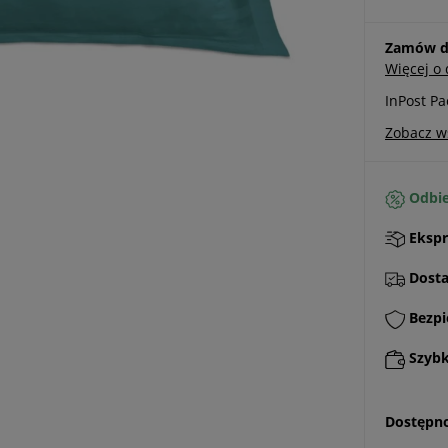
Zamów do
Więcej o
InPost P
Zobacz w
Odbie
Ekspr
Dostaw
Bezpi
Szybki
Dostępno