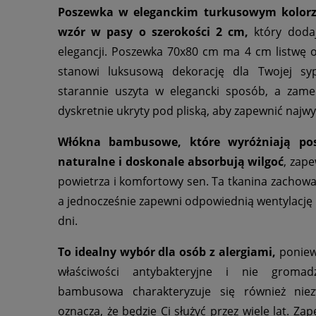
Poszewka w eleganckim turkusowym kolorz
wzór w pasy o szerokości 2 cm,
który dodaj
elegancji. Poszewka 70x80 cm ma 4 cm listwę 
stanowi luksusową dekorację dla Twojej sypi
starannie uszyta w elegancki sposób, a zamek
dyskretnie ukryty pod pliską, aby zapewnić najw
Włókna bambusowe, które wyróżniają po
naturalne i doskonale absorbują wilgoć
, zap
powietrza i komfortowy sen. Ta tkanina zachowa
a jednocześnie zapewni odpowiednią wentylację i
dni.
To idealny wybór dla osób z alergiami,
poniew
właściwości antybakteryjne i nie gromad
bambusowa charakteryzuje się również niezw
oznacza, że będzie Ci służyć przez wiele lat. Za