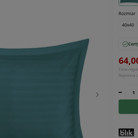
Rozmiar
40x40
Cert
64,0
Cena regul
Najniższa 