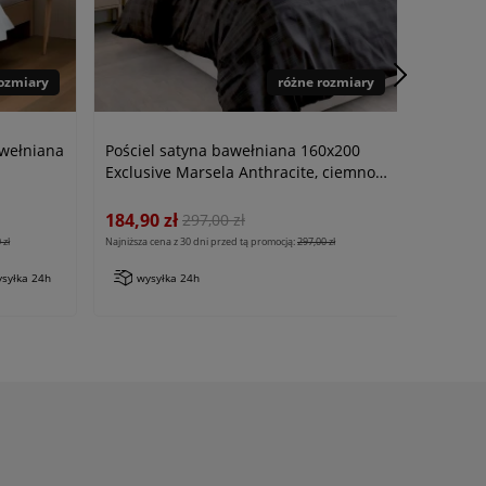
rozmiary
różne rozmiary
wełniana
Pościel satyna bawełniana 160x200
Exclusive Marsela Anthracite, ciemno
szara w kratkę
184,90 zł
297,00 zł
 zł
Najniższa cena z 30 dni przed tą promocją:
297,00 zł
syłka 24h
wysyłka 24h