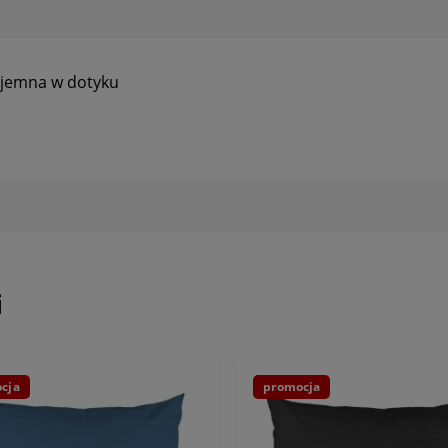
yjemna w dotyku
i
cja
promocja