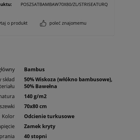
uktu:
POSZSATBAMBAW70X80/ZL/STRISEATURQ
taj o produkt
poleć znajomemu
główny
Bambus
 skład
50% Wiskoza (włókno bambusowe),
eriału
50% Bawełna
matura
140 g/m2
szewki
70x80 cm
Kolor
Odcienie turkusowe
apięcie
Zamek kryty
 prania
40 stopni