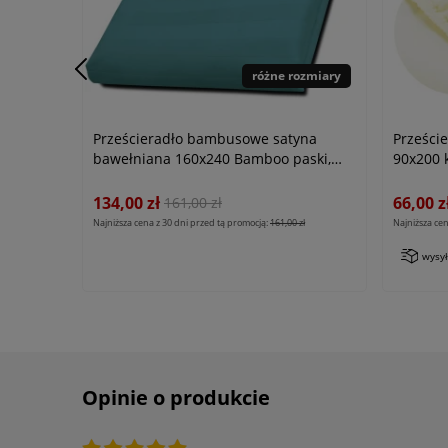
różne rozmiary
Prześcieradło bambusowe satyna
Prześci
bawełniana 160x240 Bamboo paski,
90x200 
turkusowe
134,00 zł
66,00 z
161,00 zł
Najniższa cena z 30 dni przed tą promocją:
161,00 zł
Najniższa cen
wysy
Opinie o produkcie