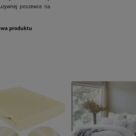
luzywnej poszewce na
.
stwa produktu