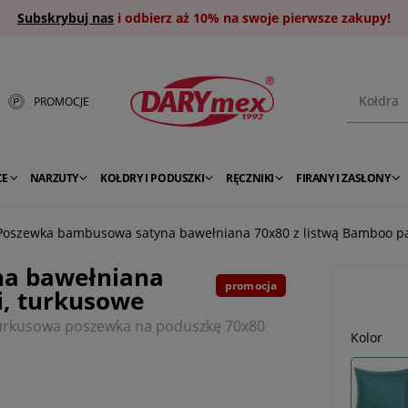
Subskrybuj nas
i odbierz aż 10% na swoje pierwsze zakupy!
PROMOCJE
CE
NARZUTY
KOŁDRY I PODUSZKI
RĘCZNIKI
FIRANY I ZASŁONY
Poszewka bambusowa satyna bawełniana 70x80 z listwą Bamboo pa
a bawełniana
promocja
i, turkusowe
urkusowa poszewka na poduszkę 70x80
Kolor