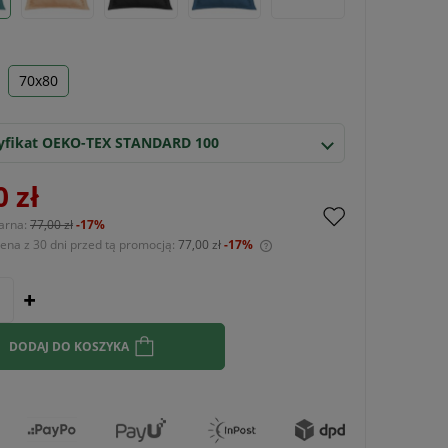
70x80
yfikat OEKO-TEX STANDARD 100
0 zł
arna:
77,00 zł
-17%
cena z 30 dni przed tą promocją:
77,00 zł
-17%
Jeżeli produkt jest sprzedawany krócej niż
30 dni, wyświetlana jest najniższa cena od
momentu, kiedy produkt pojawił się w
sprzedaży.
DODAJ DO KOSZYKA