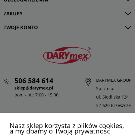
ZAKUPY
TWOJE KONTO
506 584 614
DARYMEX GROUP
sklep@darymex.pl
Sp. z o.o.
pon. - pt.: 7:00 - 15:00
ul. Siedliska 124,
32-620 Brzeszcze
Nasz sklep korzysta z plików cookies,
a my dbamy o Twoją prywatność