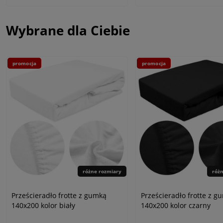
Wybrane dla Ciebie
promocja
promocja
różne rozmiary
róż
Prześcieradło frotte z gumką
Prześcieradło frotte z g
140x200 kolor biały
140x200 kolor czarny