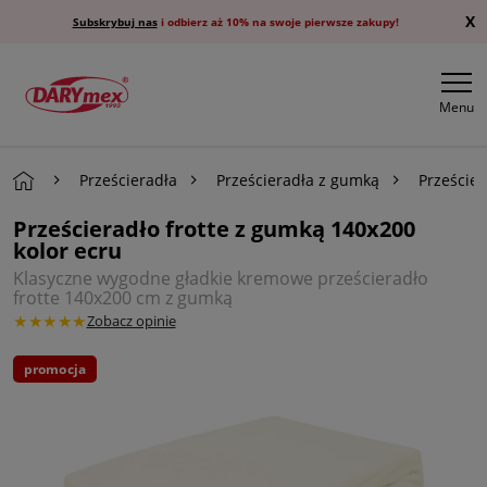
X
Subskrybuj nas
i odbierz aż 10% na swoje pierwsze zakupy!
Menu
Prześcieradła
Prześcieradła z gumką
Przeście
Prześcieradło frotte z gumką 140x200
kolor ecru
Klasyczne wygodne gładkie kremowe prześcieradło
frotte 140x200 cm z gumką
★★★★★
Zobacz opinie
promocja