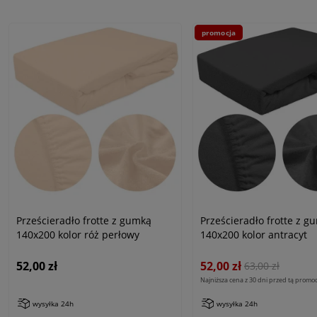
promocja
Prześcieradło frotte z gumką
Prześcieradło frotte z g
140x200 kolor róż perłowy
140x200 kolor antracyt
52,00 zł
52,00 zł
63,00 zł
Najniższa cena z 30 dni przed tą promoc
wysyłka 24h
wysyłka 24h