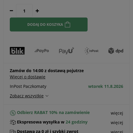
Jeżeli produ
30 dni, wyśw
momentu, ki
sprzedaży.
DODAJ DO KOSZYKA
Zamów do 14:00 z dostawą pojutrze
Więcej o dostawie
InPost Paczkomaty
wtorek 11.8.2026
Zobacz wszystkie
Odbierz RABAT 10% na zamówienie
więcej
Ekspresowa wysyłka w
24 godziny
więcej
Dostawa za 0 zł i szybki zwrot
więcej