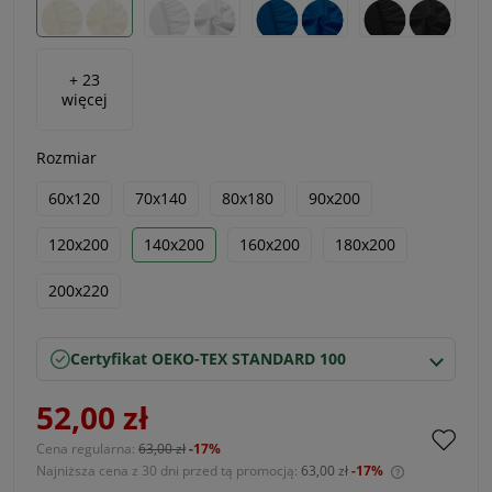
+ 23
więcej
Rozmiar
60x120
70x140
80x180
90x200
120x200
140x200
160x200
180x200
200x220
Certyfikat OEKO-TEX STANDARD 100
52,00 zł
Cena regularna:
63,00 zł
-17%
Najniższa cena z 30 dni przed tą promocją:
63,00 zł
-17%