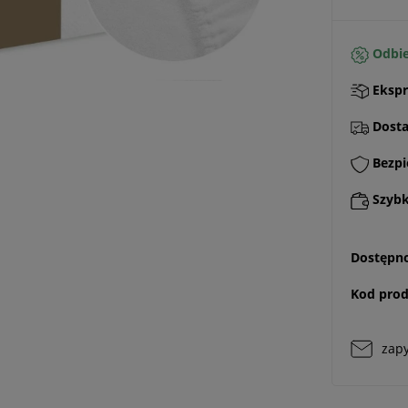
Odbie
Ekspr
Dostaw
Bezpi
Szybki
Dostępno
Kod prod
zapy