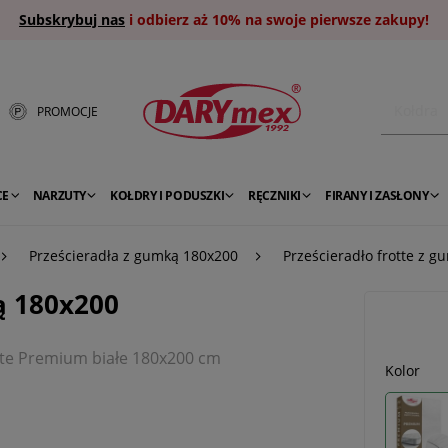
Subskrybuj nas
i odbierz aż 10% na swoje pierwsze zakupy!
PROMOCJE
CE
NARZUTY
KOŁDRY I PODUSZKI
RĘCZNIKI
FIRANY I ZASŁONY
Prześcieradła z gumką 180x200
Prześcieradło frotte z 
ą 180x200
tte Premium białe 180x200 cm
Kolor