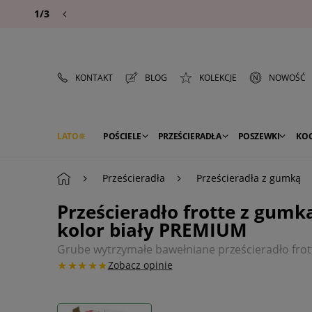
1/3
KONTAKT
BLOG
KOLEKCJE
NOWOŚĆ
LATO
POŚCIELE
PRZEŚCIERADŁA
POSZEWKI
KO
PREMIUM
SEZON
DEKORACJE
Prześcieradła
Prześcieradła z gumką
Prześcieradło frotte z gumk
kolor biały PREMIUM
Grube wytrzymałe bawełniane prześcieradło fro
★★★★★
Zobacz opinie