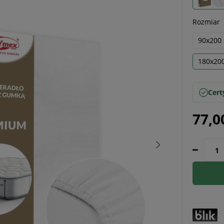
Rozmiar
90x200
180x20
Cert
77,0