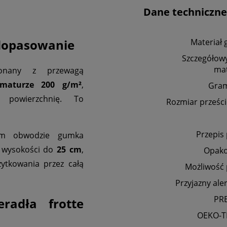
Dane techniczne
 dopasowanie
Materiał 
Szczegółowy
mat
nany z przewagą
amaturze 200 g/m²
,
Gra
 powierzchnię. To
Rozmiar prześci
Przepis
m obwodzie gumka
o wysokości do
25
cm
,
Opak
ytkowania przez całą
Możliwość 
Przyjazny ale
PR
radła frotte
OEKO-T