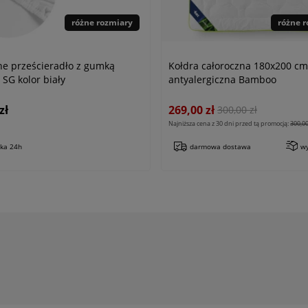
różne rozmiary
różne 
e prześcieradło z gumką
Kołdra całoroczna 180x200 cm
SG kolor biały
antyalergiczna Bamboo
zł
269,00 zł
300,00 zł
Najniższa cena z 30 dni przed tą promocją:
300,00
łka 24h
darmowa dostawa
wy