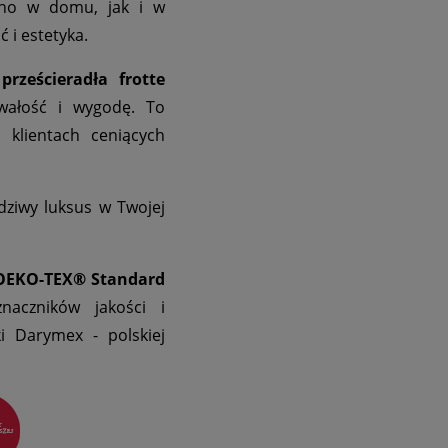
wno w domu, jak i w
ć i estetyka.
z
prześcieradła frotte
rwałość i wygodę. To
klientach ceniących
dziwy luksus w Twojej
 OEKO-TEX® Standard
naczników jakości i
i Darymex - polskiej