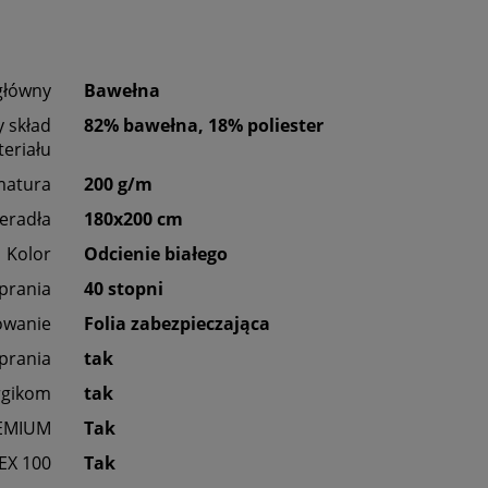
główny
Bawełna
 skład
82% bawełna, 18% poliester
eriału
matura
200 g/m
eradła
180x200 cm
Kolor
Odcienie białego
 prania
40 stopni
owanie
Folia zabezpieczająca
prania
tak
rgikom
tak
EMIUM
Tak
EX 100
Tak