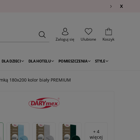
X
Zaloguj się
Ulubione
Koszyk
DLA DZIECI
DLA HOTELU
POMIESZCZENIA
STYLE
gumką 180x200 kolor biały PREMIUM
+ 4
więcej