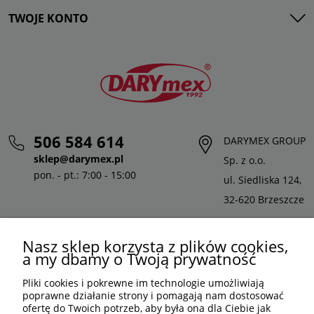
TWOJE KONTO
506 584 614
DARYMEX GROUP
sklep@darymex.pl
Sp. z o.o.
pon. - pt.: 7:00 - 15:00
ul. Siedliska 124,
32-620 Brzeszcze
Nasz sklep korzysta z plików cookies,
a my dbamy o Twoją prywatność
Pliki cookies i pokrewne im technologie umożliwiają
poprawne działanie strony i pomagają nam dostosować
ofertę do Twoich potrzeb, aby była ona dla Ciebie jak