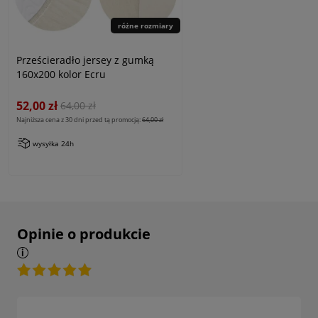
różne rozmiary
Prześcieradło jersey z gumką
160x200 kolor Ecru
52,00 zł
64,00 zł
Najniższa cena z 30 dni przed tą promocją:
64,00 zł
wysyłka 24h
Opinie o produkcie