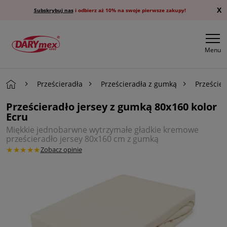
X
Subskrybuj nas
i odbierz aż 10% na swoje pierwsze zakupy!
Menu
Prześcieradła
Prześcieradła z gumką
Przeście
Prześcieradło jersey z gumką 80x160 kolor
Ecru
Miękkie jednobarwne wytrzymałe gładkie kremowe
prześcieradło jersey 80x160 cm z gumką
★★★★★
Zobacz opinie