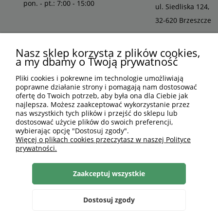
pon. - pt.: 7:00 - 15:00
ul. Siedliska 124,
32-620 Brzeszcze
Nasz sklep korzysta z plików cookies,
a my dbamy o Twoją prywatność
Pliki cookies i pokrewne im technologie umożliwiają
poprawne działanie strony i pomagają nam dostosować
ofertę do Twoich potrzeb, aby była ona dla Ciebie jak
najlepsza. Możesz zaakceptować wykorzystanie przez
nas wszystkich tych plików i przejść do sklepu lub
dostosować użycie plików do swoich preferencji,
wybierając opcję "Dostosuj zgody".
PLN
PL
Więcej o plikach cookies przeczytasz w naszej Polityce
prywatności.
Shoper Premium
, made by
mamezi.pl
Zaakceptuj wszystkie
Dostosuj zgody