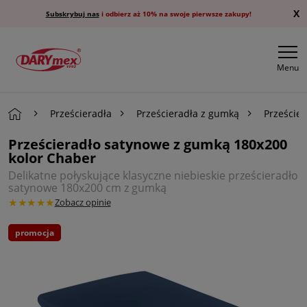
X
Subskrybuj nas
i odbierz aż 10% na swoje pierwsze zakupy!
Menu
Prześcieradła
Prześcieradła z gumką
Przeście
Prześcieradło satynowe z gumką 180x200
kolor Chaber
Delikatne połyskujące klasyczne niebieskie prześcieradło
satynowe 180x200 cm z gumką
★★★★★
Zobacz opinie
promocja