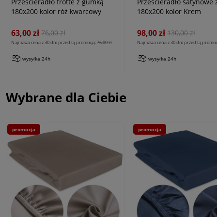
Prześcieradło frotte z gumką
Prześcieradło satynowe
180x200 kolor róż kwarcowy
180x200 kolor Krem
63,00 zł
98,00 zł
76,00 zł
130,00 zł
Najniższa cena z 30 dni przed tą promocją:
76,00 zł
Najniższa cena z 30 dni przed tą promoc
wysyłka 24h
wysyłka 24h
Wybrane dla Ciebie
promocja
promocja