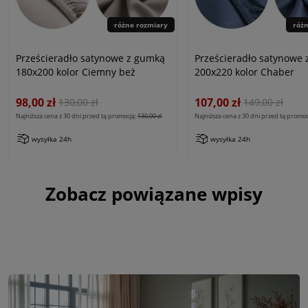
różne rozmiary
róż
Prześcieradło satynowe z gumką
Prześcieradło satynowe
180x200 kolor Ciemny beż
200x220 kolor Chaber
98,00 zł
107,00 zł
130,00 zł
149,00 zł
Najniższa cena z 30 dni przed tą promocją:
130,00 zł
Najniższa cena z 30 dni przed tą promoc
wysyłka 24h
wysyłka 24h
Zobacz powiązane wpisy