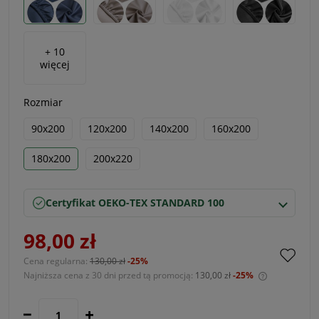
+ 10
więcej
Rozmiar
90x200
120x200
140x200
160x200
180x200
200x220
Certyfikat OEKO-TEX STANDARD 100
98,00 zł
Cena regularna:
130,00 zł
-25%
Najniższa cena z 30 dni przed tą promocją:
130,00 zł
-25%
Jeżeli prod
30 dni, wyś
momentu, k