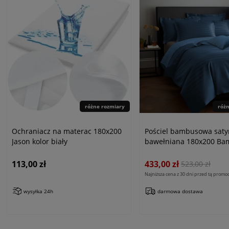
różne rozmiary
róż
Ochraniacz na materac 180x200
Pościel bambusowa saty
Jason kolor biały
bawełniana 180x200 Ba
paski, chabrowa
113,00 zł
433,00 zł
523,00 zł
Najniższa cena z 30 dni przed tą promoc
wysyłka 24h
darmowa dostawa