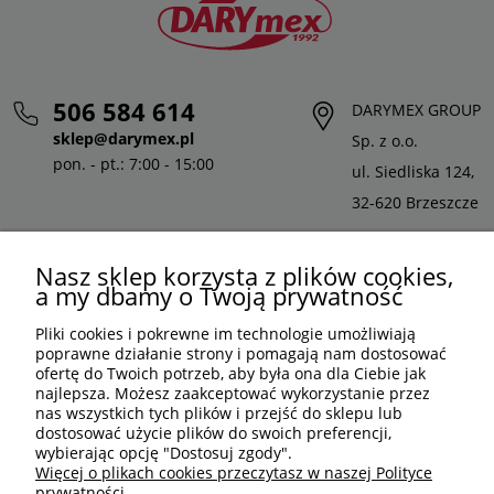
506 584 614
DARYMEX GROUP
sklep@darymex.pl
Sp. z o.o.
pon. - pt.: 7:00 - 15:00
ul. Siedliska 124,
32-620 Brzeszcze
Nasz sklep korzysta z plików cookies,
a my dbamy o Twoją prywatność
Pliki cookies i pokrewne im technologie umożliwiają
poprawne działanie strony i pomagają nam dostosować
ofertę do Twoich potrzeb, aby była ona dla Ciebie jak
najlepsza. Możesz zaakceptować wykorzystanie przez
nas wszystkich tych plików i przejść do sklepu lub
dostosować użycie plików do swoich preferencji,
wybierając opcję "Dostosuj zgody".
PLN
PL
Więcej o plikach cookies przeczytasz w naszej Polityce
prywatności.