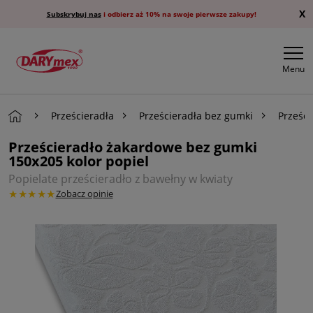
X
Subskrybuj nas
i odbierz aż 10% na swoje pierwsze zakupy!
Menu
Prześcieradła
Prześcieradła bez gumki
Prześc
Prześcieradło żakardowe bez gumki
150x205 kolor popiel
Popielate prześcieradło z bawełny w kwiaty
★★★★★
Zobacz opinie