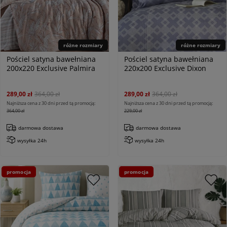
różne rozmiary
różne rozmiary
Pościel satyna bawełniana
Pościel satyna bawełniana
200x220 Exclusive Palmira
220x200 Exclusive Dixon
289,00 zł
364,00 zł
289,00 zł
364,00 zł
Najniższa cena z 30 dni przed tą promocją:
Najniższa cena z 30 dni przed tą promocją:
364,00 zł
229,00 zł
darmowa dostawa
darmowa dostawa
wysyłka 24h
wysyłka 24h
promocja
promocja