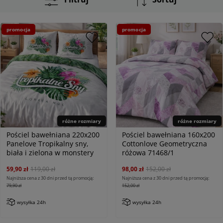
promocja
promocja
różne rozmiary
różne rozmiary
Pościel bawełniana 220x200
Pościel bawełniana 160x200
Panelove Tropikalny sny,
Cottonlove Geometryczna
biała i zielona w monstery
różowa 71468/1
59,90 zł
119,00 zł
98,00 zł
152,00 zł
Najniższa cena z 30 dni przed tą promocją:
Najniższa cena z 30 dni przed tą promocją:
79,90 zł
152,00 zł
wysyłka 24h
wysyłka 24h