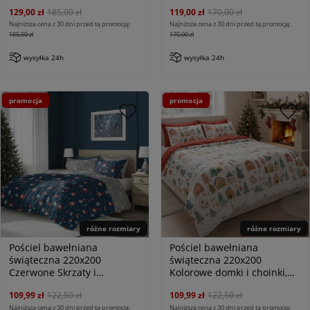
129,00 zł
185,00 zł
119,00 zł
170,00 zł
Najniższa cena z 30 dni przed tą promocją:
Najniższa cena z 30 dni przed tą promocją:
185,00 zł
170,00 zł
wysyłka 24h
wysyłka 24h
promocja
promocja
różne rozmiary
różne rozmiary
Pościel bawełniana
Pościel bawełniana
świąteczna 220x200
świąteczna 220x200
Czerwone Skrzaty i
Kolorowe domki i choinki,
prezenty, niebieska i szara
biała i czerwona
109,99 zł
122,50 zł
109,99 zł
122,50 zł
Najniższa cena z 30 dni przed tą promocją:
Najniższa cena z 30 dni przed tą promocją: