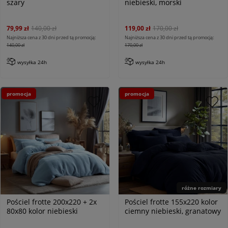
szary
niebieski, morski
79,99 zł
140,00 zł
119,00 zł
170,00 zł
Najniższa cena z 30 dni przed tą promocją:
Najniższa cena z 30 dni przed tą promocją:
140,00 zł
170,00 zł
wysyłka 24h
wysyłka 24h
promocja
promocja
różne rozmiary
Pościel frotte 200x220 + 2x
Pościel frotte 155x220 kolor
80x80 kolor niebieski
ciemny niebieski, granatowy