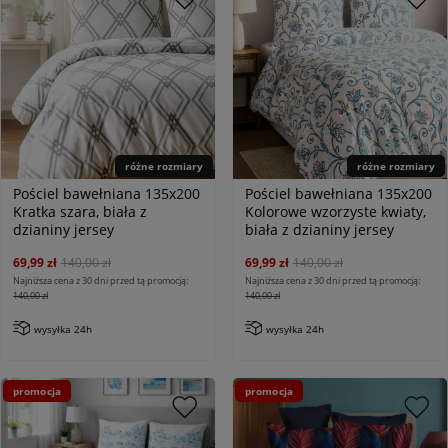
różne rozmiary
różne rozmiary
Pościel bawełniana 135x200
Pościel bawełniana 135x200
Kratka szara, biała z
Kolorowe wzorzyste kwiaty,
dzianiny jersey
biała z dzianiny jersey
69,99 zł
140,00 zł
69,99 zł
140,00 zł
Najniższa cena z 30 dni przed tą promocją:
Najniższa cena z 30 dni przed tą promocją:
140,00 zł
140,00 zł
wysyłka 24h
wysyłka 24h
promocja
promocja