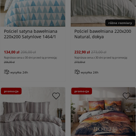
różne rozmiary
Pościel satyna bawełniana
Pościel bawełniana 220x200
220x200 Satynlove 1464/1
Natural, dokya
134,00 zł
206,00 zł
232,90 zł
273,00 zł
Najniższa cena z 30 dni przed tą promocją:
Najniższa cena z 30 dni przed tą promocją:
206,00 zł
273,00 zł
wysyłka 24h
wysyłka 24h
promocja
promocja