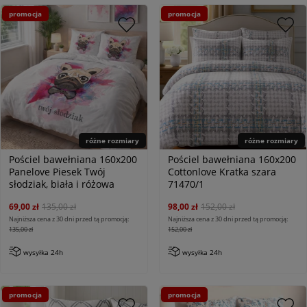
promocja
promocja
różne rozmiary
różne rozmiary
Pościel bawełniana 160x200
Pościel bawełniana 160x200
Panelove Piesek Twój
Cottonlove Kratka szara
słodziak, biała i różowa
71470/1
69,00 zł
135,00 zł
98,00 zł
152,00 zł
Najniższa cena z 30 dni przed tą promocją:
Najniższa cena z 30 dni przed tą promocją:
135,00 zł
152,00 zł
wysyłka 24h
wysyłka 24h
promocja
promocja