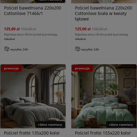
Pościel bawełniana 220x200
Pościel bawełniana 220x200
Cottonlove 71466/1
Cottonlove biała w kwiaty
łąkowe
125,00 zł
156,00 zł
125,00 zł
156,00 zł
Najniższa cena z 30 dni przed tą promocją:
Najniższa cena z 30 dni przed tą promocją:
156,00 zł
156,00 zł
wysyłka 24h
wysyłka 24h
promocja
promocja
różne rozmiary
różne rozmiary
Pościel frotte 135x200 kolor
Pościel frotte 155x220 kolor