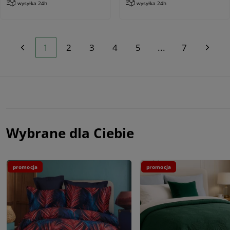
wysyłka 24h
wysyłka 24h
1
2
3
4
5
...
7
Wybrane dla Ciebie
promocja
promocja