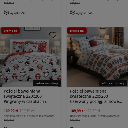
122,50 zł
122,50 zł
wysyłka 24h
wysyłka 24h
promocja
promocja
różne rozmiary
różne rozmiary
Pościel bawełniana
Pościel bawełniana
świąteczna 220x200
świąteczna 220x200
Pingwiny w czapkach i
Czerwony pociąg, zimowe
śnieżynki, szara
domki i choinki,
109,99 zł
122,50 zł
109,99 zł
122,50 zł
Bożonarodzeniowa
Najniższa cena z 30 dni przed tą promocją:
Najniższa cena z 30 dni przed tą promocją:
122,50 zł
122,50 zł