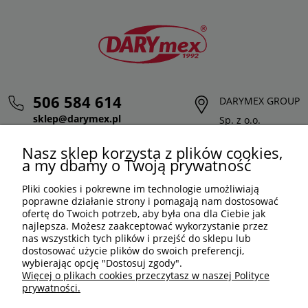
506 584 614
DARYMEX GROUP
sklep@darymex.pl
Sp. z o.o.
pon. - pt.: 7:00 - 15:00
ul. Siedliska 124,
Nasz sklep korzysta z plików cookies,
32-620 Brzeszcze
a my dbamy o Twoją prywatność
Pliki cookies i pokrewne im technologie umożliwiają
poprawne działanie strony i pomagają nam dostosować
ofertę do Twoich potrzeb, aby była ona dla Ciebie jak
najlepsza. Możesz zaakceptować wykorzystanie przez
nas wszystkich tych plików i przejść do sklepu lub
dostosować użycie plików do swoich preferencji,
wybierając opcję "Dostosuj zgody".
Więcej o plikach cookies przeczytasz w naszej Polityce
prywatności.