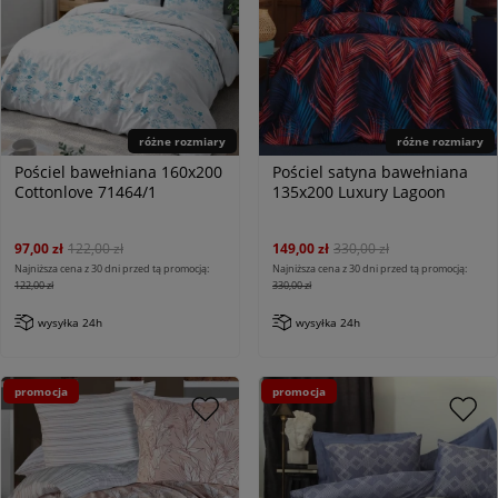
różne rozmiary
różne rozmiary
Pościel bawełniana 160x200
Pościel satyna bawełniana
Cottonlove 71464/1
135x200 Luxury Lagoon
97,00 zł
122,00 zł
149,00 zł
330,00 zł
Najniższa cena z 30 dni przed tą promocją:
Najniższa cena z 30 dni przed tą promocją:
122,00 zł
330,00 zł
wysyłka 24h
wysyłka 24h
promocja
promocja