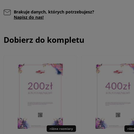
Brakuje danych, których potrzebujesz?
Napisz do nas!
Dobierz do kompletu
różne rozmiary
róż