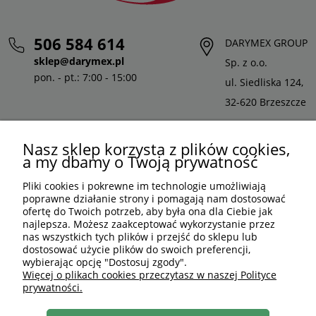
506 584 614
DARYMEX GROUP
sklep@darymex.pl
Sp. z o.o.
pon. - pt.: 7:00 - 15:00
ul. Siedliska 124,
32-620 Brzeszcze
Nasz sklep korzysta z plików cookies,
a my dbamy o Twoją prywatność
Pliki cookies i pokrewne im technologie umożliwiają
poprawne działanie strony i pomagają nam dostosować
ofertę do Twoich potrzeb, aby była ona dla Ciebie jak
najlepsza. Możesz zaakceptować wykorzystanie przez
nas wszystkich tych plików i przejść do sklepu lub
dostosować użycie plików do swoich preferencji,
wybierając opcję "Dostosuj zgody".
PLN
PL
Więcej o plikach cookies przeczytasz w naszej Polityce
prywatności.
Shoper Premium
, made by
mamezi.pl