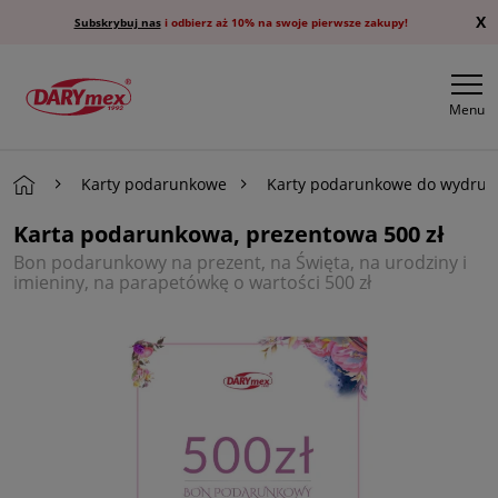
X
Subskrybuj nas
i odbierz aż 10% na swoje pierwsze zakupy!
Menu
Karty podarunkowe
Karty podarunkowe do wydruk
Karta podarunkowa, prezentowa 500 zł
Bon podarunkowy na prezent, na Święta, na urodziny i
imieniny, na parapetówkę o wartości 500 zł