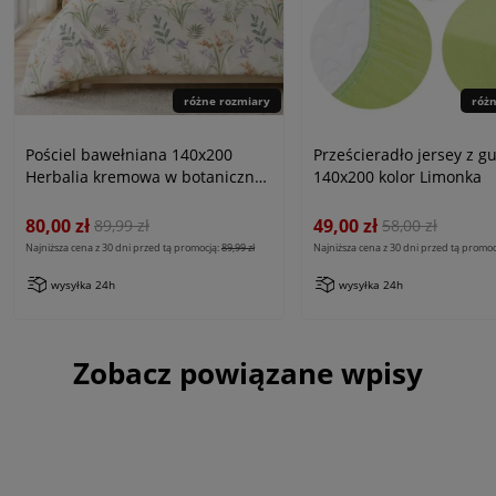
różne rozmiary
róż
Pościel bawełniana 140x200
Prześcieradło jersey z 
Herbalia kremowa w botaniczny
140x200 kolor Limonka
wzór kwiatowy, Cottonlove
80,00 zł
49,00 zł
89,99 zł
58,00 zł
Najniższa cena z 30 dni przed tą promocją:
89,99 zł
Najniższa cena z 30 dni przed tą promoc
wysyłka 24h
wysyłka 24h
Zobacz powiązane wpisy