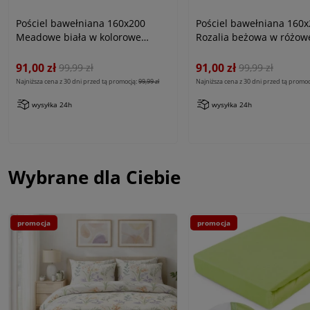
Pościel bawełniana 160x200
Pościel bawełniana 160
Meadowe biała w kolorowe
Rozalia beżowa w różowe
kwiaty, Cottonlove
Cottonlove
91,00 zł
91,00 zł
99,99 zł
99,99 zł
Najniższa cena z 30 dni przed tą promocją:
99,99 zł
Najniższa cena z 30 dni przed tą promoc
wysyłka 24h
wysyłka 24h
Wybrane dla Ciebie
promocja
promocja