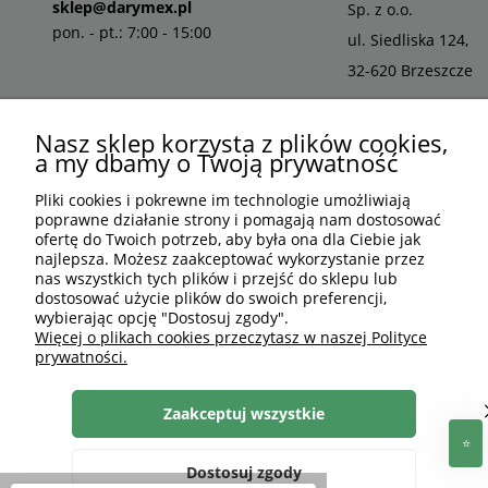
sklep@darymex.pl
Sp. z o.o.
pon. - pt.: 7:00 - 15:00
ul. Siedliska 124,
32-620 Brzeszcze
Nasz sklep korzysta z plików cookies,
a my dbamy o Twoją prywatność
Pliki cookies i pokrewne im technologie umożliwiają
poprawne działanie strony i pomagają nam dostosować
ofertę do Twoich potrzeb, aby była ona dla Ciebie jak
najlepsza. Możesz zaakceptować wykorzystanie przez
nas wszystkich tych plików i przejść do sklepu lub
dostosować użycie plików do swoich preferencji,
wybierając opcję "Dostosuj zgody".
PLN
PL
Więcej o plikach cookies przeczytasz w naszej Polityce
prywatności.
Shoper Premium
, made by
mamezi.pl
Zaakceptuj wszystkie
Dostosuj zgody