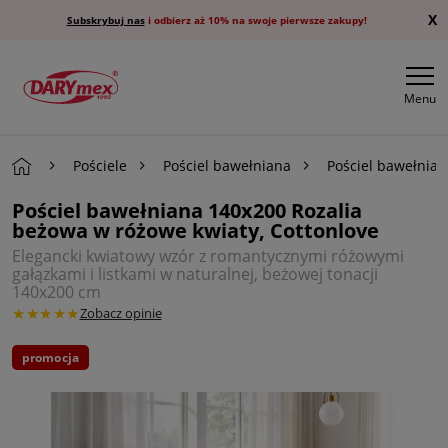
X
Subskrybuj nas
i odbierz aż 10% na swoje pierwsze zakupy!
Menu
Pościele
Pościel bawełniana
Pościel bawełnia
Pościel bawełniana 140x200 Rozalia
beżowa w różowe kwiaty, Cottonlove
Elegancki kwiatowy wzór z romantycznymi różowymi
gałązkami i listkami w naturalnej, beżowej tonacji
140x200 cm
★★★★★
Zobacz opinie
promocja