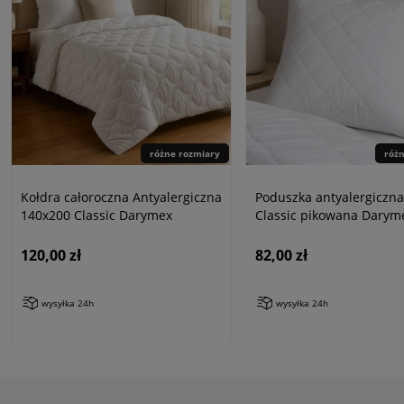
różne rozmiary
róż
Kołdra całoroczna Antyalergiczna
Poduszka antyalergiczna
140x200 Classic Darymex
Classic pikowana Darym
120,00 zł
82,00 zł
wysyłka 24h
wysyłka 24h