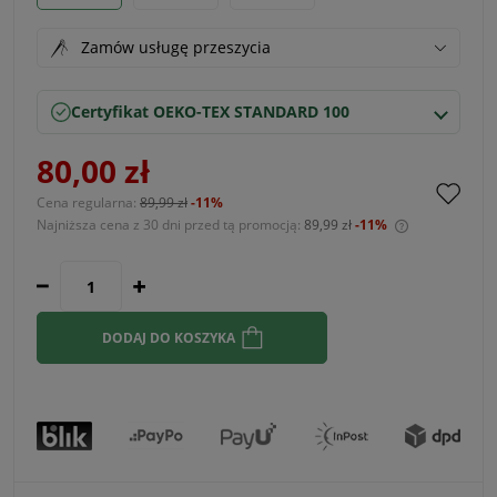
Zamów usługę przeszycia
Certyfikat OEKO-TEX STANDARD 100
80,00 zł
Cena regularna:
89,99 zł
-11%
Najniższa cena z 30 dni przed tą promocją:
89,99 zł
-11%
Jeżeli produ
30 dni, wyśw
momentu, ki
sprzedaży.
DODAJ DO KOSZYKA