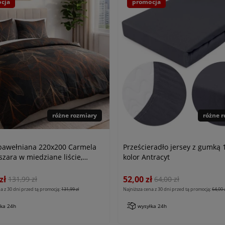
cja
promocja
różne rozmiary
różne 
 bawełniana 220x200 Carmela
Prześcieradło jersey z gumką
zara w miedziane liście,
kolor Antracyt
ove
zł
52,00 zł
131,99 zł
64,00 zł
a z 30 dni przed tą promocją:
131,99 zł
Najniższa cena z 30 dni przed tą promocją:
64,00 
łka 24h
wysyłka 24h