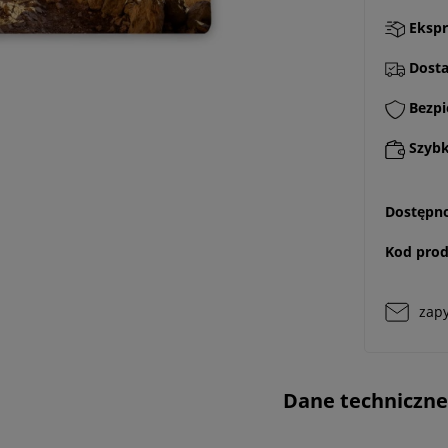
Ekspr
Dostaw
Bezpi
Szybki
Dostępno
Kod prod
zapy
Dane techniczne