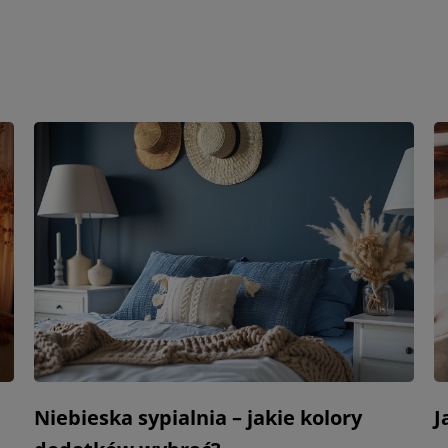
Niebieska sypialnia – jakie kolory
J