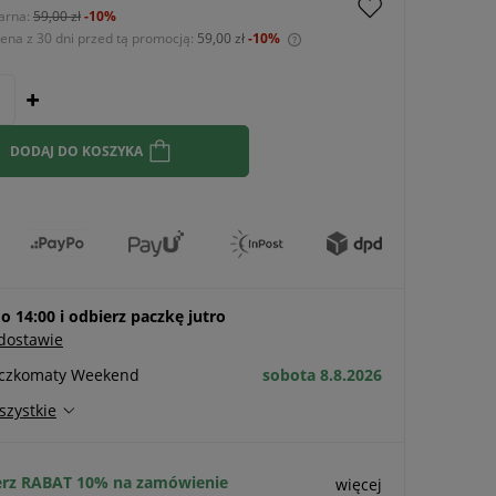
arna:
59,00 zł
-10%
cena z 30 dni przed tą promocją:
59,00 zł
-10%
Jeżeli produkt jest sprzedawany krócej niż
30 dni, wyświetlana jest najniższa cena od
momentu, kiedy produkt pojawił się w
sprzedaży.
DODAJ DO KOSZYKA
 14:00 i odbierz paczkę jutro
 dostawie
aczkomaty Weekend
sobota 8.8.2026
szystkie
rz RABAT 10% na zamówienie
więcej