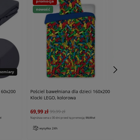
promocja
nowość
rozmiary
 160x200
Pościel bawełniana dla dzieci 160x200
Klocki LEGO, kolorowa
69,99 zł
99,99 zł
zł
Najniższa cena z 30 dni przed tą promocją:
99,99 zł
wysyłka 24h