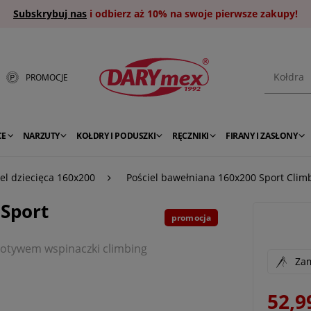
Subskrybuj nas
i odbierz aż 10% na swoje pierwsze zakupy!
PROMOCJE
CE
NARZUTY
KOŁDRY I PODUSZKI
RĘCZNIKI
FIRANY I ZASŁONY
iel dziecięca 160x200
Pościel bawełniana 160x200 Sport Cli
 Sport
promocja
motywem wspinaczki climbing
Zam
52,9