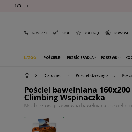
1/3
KONTAKT
BLOG
KOLEKCJE
NOWOŚĆ
LATO
POŚCIELE
PRZEŚCIERADŁA
POSZEWKI
KO
PREMIUM
SEZON
DEKORACJE
Dla dzieci
Pościel dziecięca
Pośc
Pościel bawełniana 160x200
Climbing Wspinaczka
Młodzieżowa przewiewna bawełniana pościel z 