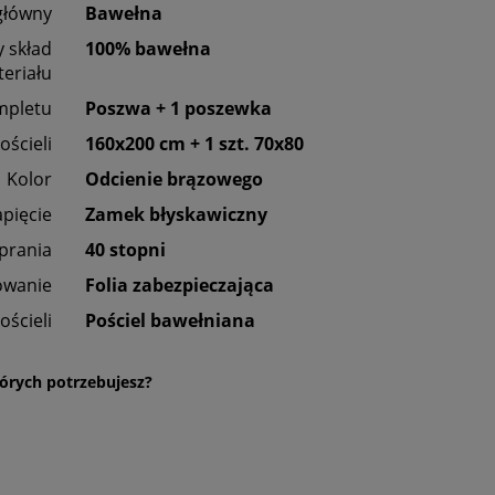
główny
Bawełna
 skład
100% bawełna
eriału
mpletu
Poszwa + 1 poszewka
ościeli
160x200 cm + 1 szt. 70x80
Kolor
Odcienie brązowego
apięcie
Zamek błyskawiczny
 prania
40 stopni
owanie
Folia zabezpieczająca
ościeli
Pościel bawełniana
órych potrzebujesz?