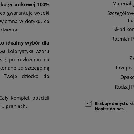
Materiał 
sokogatunkowej 100%
, co gwarantuje wysoki
Szczegółowy
mat
rzyjemna w dotyku, co
Skład ko
 dziecka.
Rozmiar P
to idealny wybór dla
ywa kolorystyka wzoru
Z
 się po rozłożeniu na
Przepis
ykonane ze szczególną
są Twoje dziecko do
Opak
Rodzaj P
ały komplet pościeli
Brakuje danych, kt
lu praniach.
Napisz do nas!