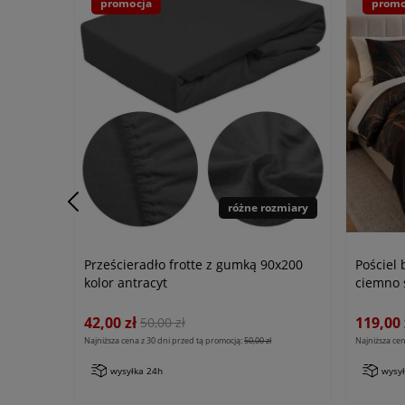
promocja
promo
różne rozmiary
Prześcieradło frotte z gumką 90x200
Pościel
kolor antracyt
ciemno s
Cottonl
42,00 zł
119,00 
50,00 zł
Najniższa cena z 30 dni przed tą promocją:
50,00 zł
Najniższa cen
wysyłka 24h
wysy