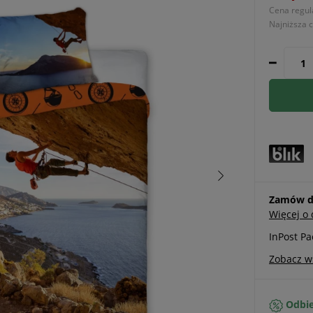
Cena regul
Najniższa 
Zamów do
Więcej o
InPost P
Zobacz w
Odbie