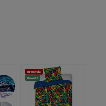
promocja
nowość