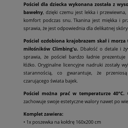
Pościel dla dziecka wykonana została z wy
bawełny
, dzięki czemu jest lekka i przewiewna
komfort podczas snu. Tkanina jest miękka i p
sprawia, że jest odpowiednia dla delikatnej skóry
Pościel ozdobiona
krajobrazem
skał i morza 
miłośników
Climbing'u
.
Dbałość o detale i ż
sprawia, że pościel bardzo ładnie prezentuje
łóżko. Oryginalne licencyjne nadruki zostały w
starannością, co gwarantuje, że przenio
czarującego świata bajek.
Pościel można prać w temperaturze 40°C.
C
zachowuje swoje estetyczne walory nawet po wie
Komplet zawiera:
• 1x poszewka na kołdrę 160x200 cm