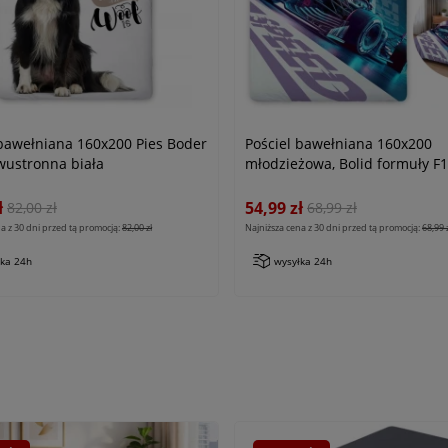
 bawełniana 160x200 Pies Boder
Pościel bawełniana 160x200
dwustronna biała
młodzieżowa, Bolid formuły F1
niebieska, dla chłopca
ł
54,99 zł
82,00 zł
68,99 zł
a z 30 dni przed tą promocją:
82,00 zł
Najniższa cena z 30 dni przed tą promocją:
68,99 
łka 24h
wysyłka 24h