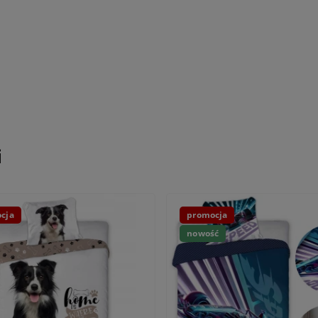
i
cja
promocja
nowość