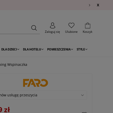
X
Zaloguj się
Ulubione
Koszyk
DLA DZIECI
DLA HOTELU
POMIESZCZENIA
STYLE
mbing Wspinaczka
ów usługę przeszycia
9 zł