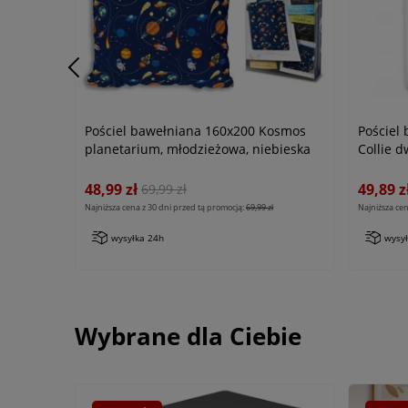
Pościel bawełniana 160x200 Kosmos
Pościel
planetarium, młodzieżowa, niebieska
Collie 
48,99 zł
49,89 z
69,99 zł
Najniższa cena z 30 dni przed tą promocją:
69,99 zł
Najniższa cen
wysyłka 24h
wysy
Wybrane dla Ciebie