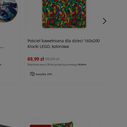
Pościel bawełniana dla dzieci 160x200
,
Klocki LEGO, kolorowa
69,99 zł
99,99 zł
zł
Najniższa cena z 30 dni przed tą promocją:
99,99 zł
wysyłka 24h