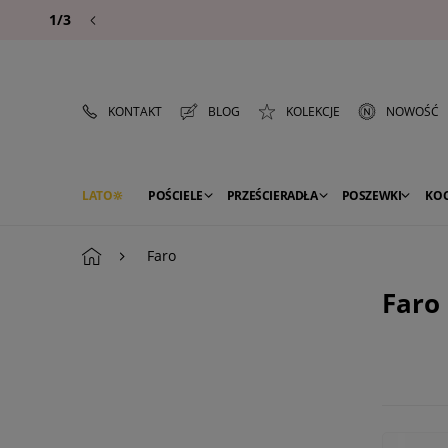
1/3
KONTAKT
BLOG
KOLEKCJE
NOWOŚĆ
LATO
POŚCIELE
PRZEŚCIERADŁA
POSZEWKI
KO
PREMIUM
SEZON
DEKORACJE
Faro
Faro