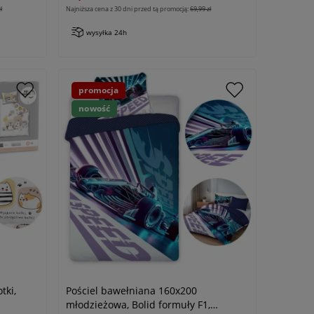
ł
Najniższa cena z 30 dni przed tą promocją:
69,99 zł
wysyłka 24h
promocja
nowość
tki,
Pościel bawełniana 160x200
młodzieżowa, Bolid formuły F1,