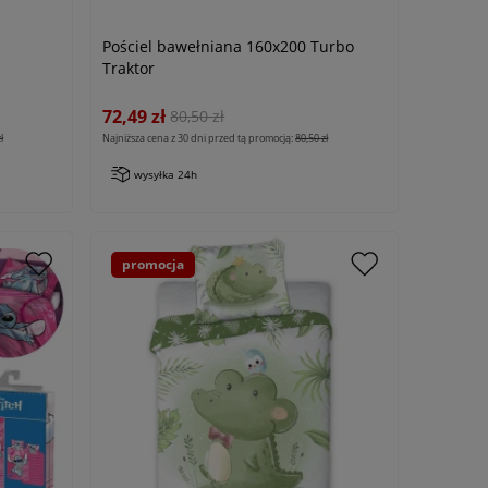
Pościel bawełniana 160x200 Turbo
Traktor
72,49 zł
80,50 zł
ł
Najniższa cena z 30 dni przed tą promocją:
80,50 zł
wysyłka 24h
promocja