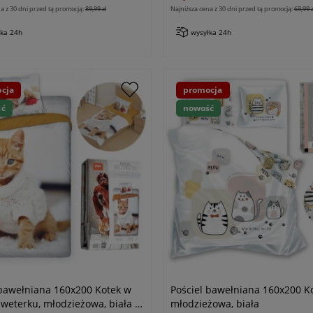
a z 30 dni przed tą promocją:
89,99 zł
Najniższa cena z 30 dni przed tą promocją:
69,99 z
łka 24h
wysyłka 24h
cja
promocja
ść
nowość
 bawełniana 160x200 Kotek w
Pościel bawełniana 160x200 Ko
weterku, młodzieżowa, biała i
młodzieżowa, biała