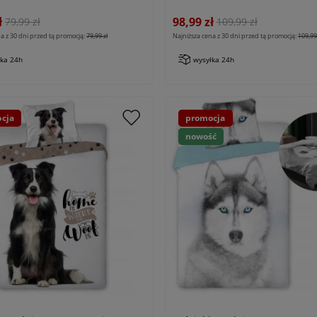
ł
98,99 zł
79,99 zł
109,99 zł
a z 30 dni przed tą promocją:
79,99 zł
Najniższa cena z 30 dni przed tą promocją:
109,99 
łka 24h
wysyłka 24h
cja
promocja
nowość