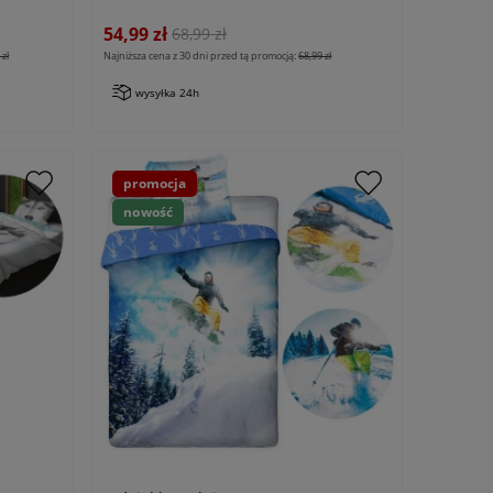
niebieska, dla chłopca
54,99 zł
68,99 zł
zł
Najniższa cena z 30 dni przed tą promocją:
68,99 zł
wysyłka 24h
promocja
nowość