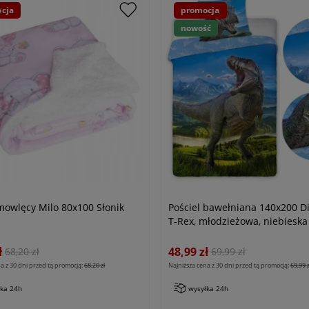
cja
promocja
nowość
mowlęcy Milo 80x100 Słonik
Pościel bawełniana 140x200 D
T-Rex, młodzieżowa, niebieska 
zielona
ł
48,99 zł
68,20 zł
69,99 zł
a z 30 dni przed tą promocją:
68,20 zł
Najniższa cena z 30 dni przed tą promocją:
69,99 z
łka 24h
wysyłka 24h