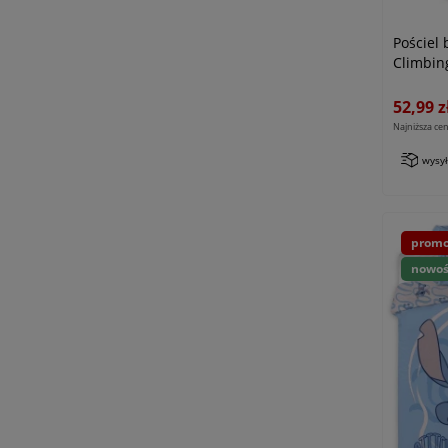
Pościel
Climbin
52,99 z
Najniższa cen
wysy
promo
nowo