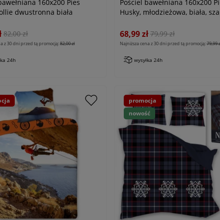
 bawełniana 160x200 Pies
Pościel bawełniana 160x200 Pi
ollie dwustronna biała
Husky, młodzieżowa, biała, sza
niebieska
ł
68,99 zł
82,00 zł
79,99 zł
a z 30 dni przed tą promocją:
82,00 zł
Najniższa cena z 30 dni przed tą promocją:
79,99 z
łka 24h
wysyłka 24h
cja
promocja
nowość