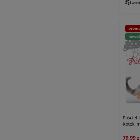
wysy
promo
nowo
Pościel
Kotek, 
79,99 z