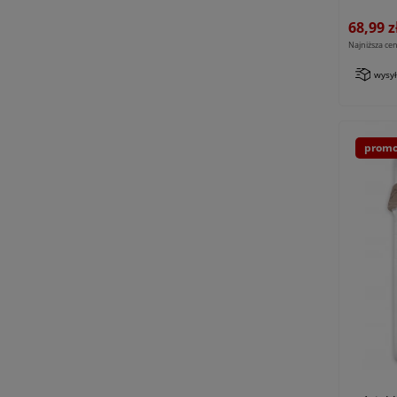
żółta
68,99 z
Najniższa cen
wysy
promo