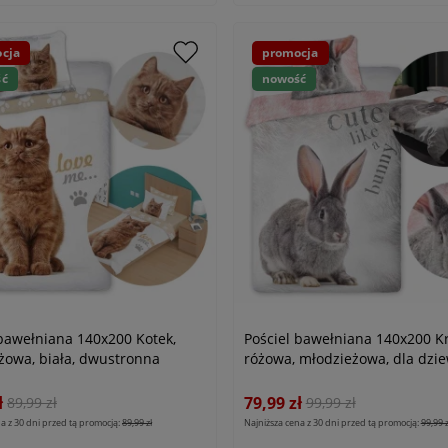
cja
promocja
ść
nowość
 bawełniana 140x200 Kotek,
Pościel bawełniana 140x200 Kr
żowa, biała, dwustronna
różowa, młodzieżowa, dla dzi
ł
79,99 zł
89,99 zł
99,99 zł
a z 30 dni przed tą promocją:
89,99 zł
Najniższa cena z 30 dni przed tą promocją:
99,99 z