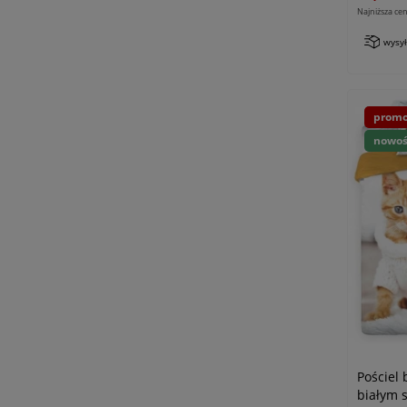
Najniższa cen
wysy
promo
nowo
Pościel
białym s