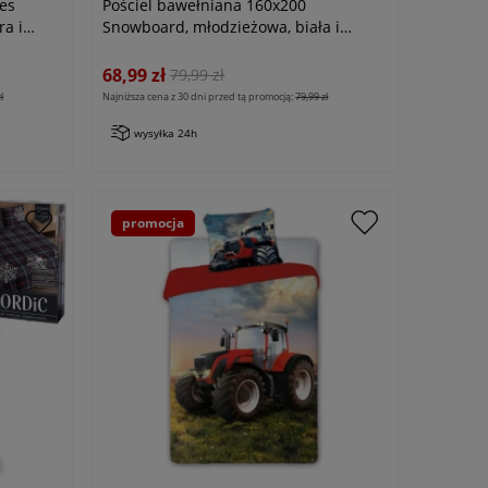
es
Pościel bawełniana 160x200
ra i
Snowboard, młodzieżowa, biała i
niebieska
68,99 zł
79,99 zł
ł
Najniższa cena z 30 dni przed tą promocją:
79,99 zł
wysyłka 24h
promocja