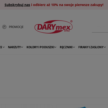
Subskrybuj nas
i odbierz aż 10% na swoje pierwsze zakupy!
PROMOCJE
CE
NARZUTY
KOŁDRY I PODUSZKI
RĘCZNIKI
FIRANY I ZASŁONY