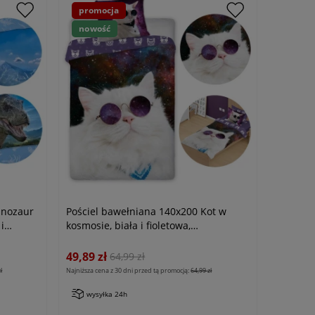
promocja
nowość
inozaur
Pościel bawełniana 140x200 Kot w
i
kosmosie, biała i fioletowa,
młodzieżowa
49,89 zł
64,99 zł
ł
Najniższa cena z 30 dni przed tą promocją:
64,99 zł
wysyłka 24h