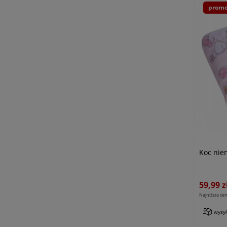
promo
Koc nie
59,99 z
Najniższa cen
wysy