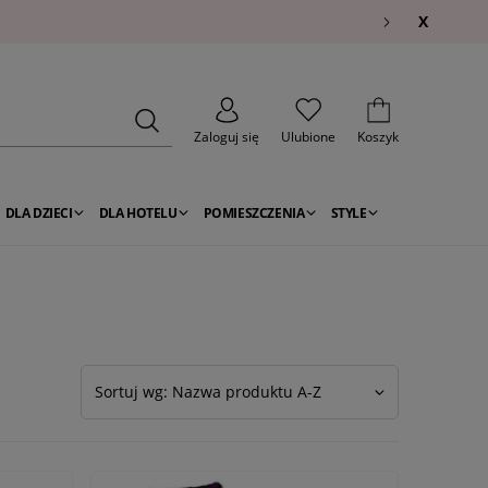
X
Zaloguj się
Ulubione
Koszyk
DLA DZIECI
DLA HOTELU
POMIESZCZENIA
STYLE
Sortuj wg: Nazwa produktu A-Z