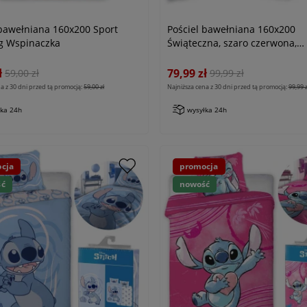
 bawełniana 160x200 Sport
Pościel bawełniana 160x200
g Wspinaczka
Świąteczna, szaro czerwona,
młodzieżowa
ł
79,99 zł
59,00 zł
99,99 zł
a z 30 dni przed tą promocją:
59,00 zł
Najniższa cena z 30 dni przed tą promocją:
99,99 z
łka 24h
wysyłka 24h
cja
promocja
ść
nowość