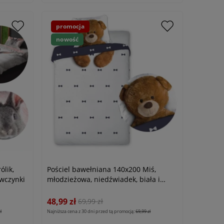
promocja
nowość
ólik,
Pościel bawełniana 140x200 Miś,
ewczynki
młodzieżowa, niedźwiadek, biała i
niebieska
48,99 zł
69,99 zł
ł
Najniższa cena z 30 dni przed tą promocją:
69,99 zł