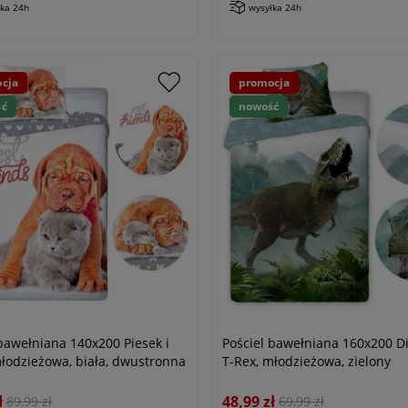
łka 24h
wysyłka 24h
cja
promocja
ść
nowość
 bawełniana 140x200 Piesek i
Pościel bawełniana 160x200 D
młodzieżowa, biała, dwustronna
T-Rex, młodzieżowa, zielony
ł
48,99 zł
89,99 zł
69,99 zł