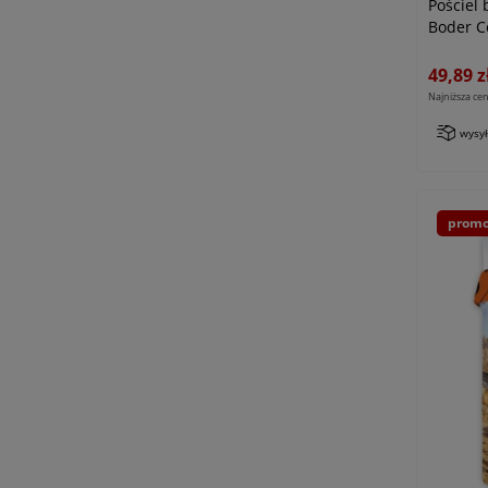
Pościel
Boder C
49,89 z
Najniższa cen
wysy
promo