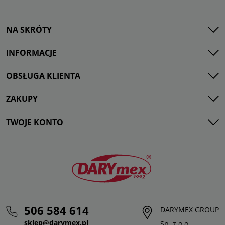
NA SKRÓTY
INFORMACJE
OBSŁUGA KLIENTA
ZAKUPY
TWOJE KONTO
506 584 614
DARYMEX GROUP
sklep@darymex.pl
Sp. z o.o.