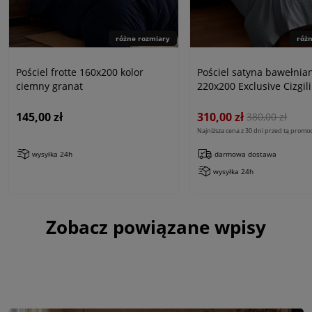
różne rozmiary
róż
Pościel frotte 160x200 kolor
Pościel satyna bawełnia
ciemny granat
220x200 Exclusive Cizgili
antracyt
145,00 zł
310,00 zł
380,00 zł
Najniższa cena z 30 dni przed tą promoc
wysyłka 24h
darmowa dostawa
wysyłka 24h
Zobacz powiązane wpisy