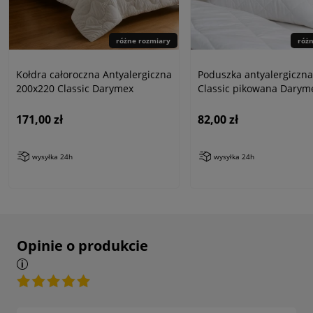
różne rozmiary
róż
Kołdra całoroczna Antyalergiczna
Poduszka antyalergiczna
200x220 Classic Darymex
Classic pikowana Darym
171,00 zł
82,00 zł
wysyłka 24h
wysyłka 24h
Opinie o produkcie