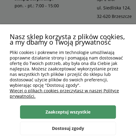
pon. - pt.: 7:00 - 15:00
ul. Siedliska 124,
32-620 Brzeszcze
Nasz sklep korzysta z plików cookies,
a my dbamy o Twoją prywatność
Pliki cookies i pokrewne im technologie umożliwiają
poprawne działanie strony i pomagają nam dostosować
ofertę do Twoich potrzeb, aby była ona dla Ciebie jak
najlepsza. Możesz zaakceptować wykorzystanie przez
nas wszystkich tych plików i przejść do sklepu lub
dostosować użycie plików do swoich preferencji,
wybierając opcję "Dostosuj zgody".
PLN
PL
Więcej o plikach cookies przeczytasz w naszej Polityce
prywatności.
Shoper Premium
, made by
mamezi.pl
Zaakceptuj wszystkie
Dostosuj zgody