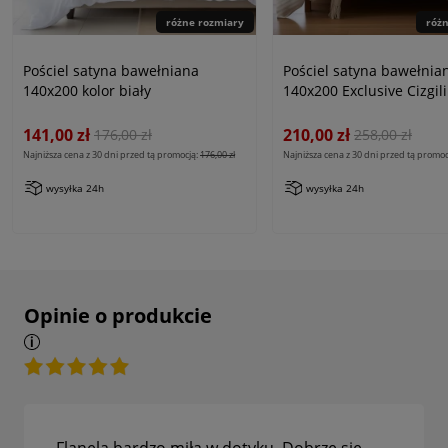
różne rozmiary
róż
Pościel satyna bawełniana
Pościel satyna bawełnia
140x200 kolor biały
140x200 Exclusive Cizgili
krem
141,00 zł
210,00 zł
176,00 zł
258,00 zł
Najniższa cena z 30 dni przed tą promocją:
176,00 zł
Najniższa cena z 30 dni przed tą promoc
wysyłka 24h
wysyłka 24h
Opinie o produkcie