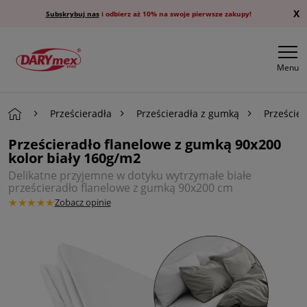
X
Subskrybuj nas
i odbierz aż 10% na swoje pierwsze zakupy!
Menu
Prześcieradła
Prześcieradła z gumką
Przeście
Prześcieradło flanelowe z gumką 90x200
kolor biały 160g/m2
Delikatne przyjemne w dotyku wytrzymałe białe
prześcieradło flanelowe z gumką 90x200 cm
★★★★★
Zobacz opinie