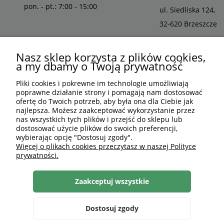
pon. - pt.: 7:00 - 15:00
ul. Siedliska 124,
32-620 Brzeszcze
Nasz sklep korzysta z plików cookies,
a my dbamy o Twoją prywatność
Pliki cookies i pokrewne im technologie umożliwiają
poprawne działanie strony i pomagają nam dostosować
ofertę do Twoich potrzeb, aby była ona dla Ciebie jak
najlepsza. Możesz zaakceptować wykorzystanie przez
nas wszystkich tych plików i przejść do sklepu lub
dostosować użycie plików do swoich preferencji,
wybierając opcję "Dostosuj zgody".
PLN
PL
Więcej o plikach cookies przeczytasz w naszej Polityce
prywatności.
Shoper Premium
, made by
mamezi.pl
Zaakceptuj wszystkie
Dostosuj zgody