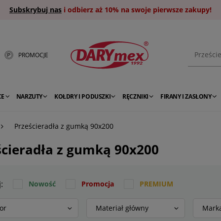
Subskrybuj nas
i odbierz aż 10% na swoje pierwsze zakupy!
PROMOCJE
CE
NARZUTY
KOŁDRY I PODUSZKI
RĘCZNIKI
FIRANY I ZASŁONY
Prześcieradła z gumką 90x200
ścieradła z gumką 90x200
j:
Nowość
Promocja
PREMIUM
or
Materiał główny
Mark