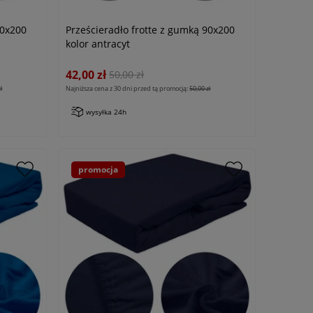
90x200
Prześcieradło frotte z gumką 90x200
kolor antracyt
42,00 zł
50,00 zł
ł
Najniższa cena z 30 dni przed tą promocją:
50,00 zł
wysyłka 24h
promocja