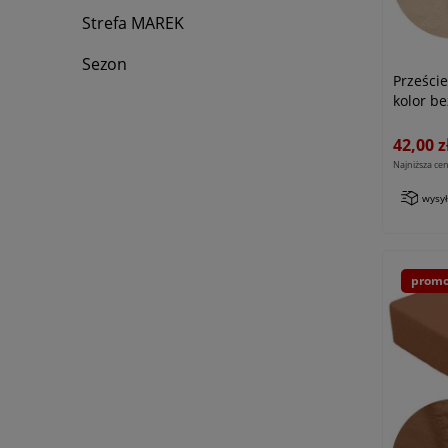
Strefa MAREK
Sezon
Prześci
kolor be
42,00 z
Najniższa cen
wysy
promo