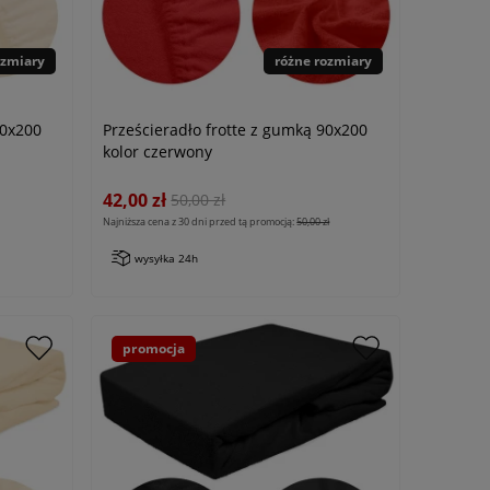
ozmiary
różne rozmiary
90x200
Prześcieradło frotte z gumką 90x200
kolor czerwony
42,00 zł
50,00 zł
Najniższa cena z 30 dni przed tą promocją:
50,00 zł
wysyłka 24h
promocja