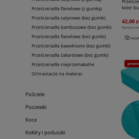
Prześci
kolor bi
Prześcieradła flanelowe (z gumką)
Prześcieradła satynowe (bez gumki)
42,00 z
Prześcieradła bambusowe (bez gumki)
Najniższa cen
Prześcieradła flanelowe (bez gumki)
wysy
Prześcieradła bawełniane (bez gumki)
Prześcieradła żakardowe (bez gumki)
promo
Prześcieradła nieprzemakalne
Ochraniacze na materac
Pościele
Poszewki
Koce
Kołdry i poduszki