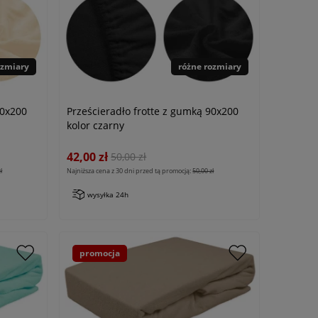
ozmiary
różne rozmiary
90x200
Prześcieradło frotte z gumką 90x200
kolor czarny
42,00 zł
50,00 zł
ł
Najniższa cena z 30 dni przed tą promocją:
50,00 zł
wysyłka 24h
promocja