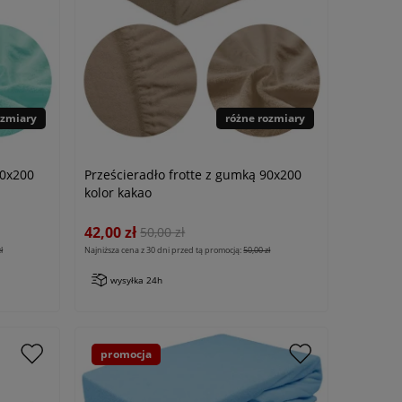
ozmiary
różne rozmiary
90x200
Prześcieradło frotte z gumką 90x200
kolor kakao
42,00 zł
50,00 zł
ł
Najniższa cena z 30 dni przed tą promocją:
50,00 zł
wysyłka 24h
promocja