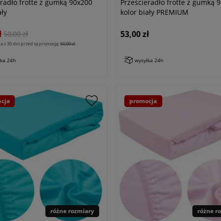
eradło frotte z gumką 90x200
Prześcieradło frotte z gumką 
ały
kolor biały PREMIUM
ł
53,00 zł
50,00 zł
a z 30 dni przed tą promocją:
50,00 zł
łka 24h
wysyłka 24h
cja
promocja
różne rozmiary
różne r