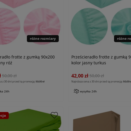
różne rozmiary
różne r
eradło frotte z gumką 90x200
Prześcieradło frotte z gumką 
sny róż
kolor jasny turkus
ł
42,00 zł
50,00 zł
50,00 zł
a z 30 dni przed tą promocją:
50,00 zł
Najniższa cena z 30 dni przed tą promocją:
50,00 z
łka 24h
wysyłka 24h
cja