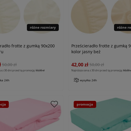
różne rozmiary
różne r
eradło frotte z gumką 90x200
Prześcieradło frotte z gumką 
ru
kolor jasny beż
ł
42,00 zł
50,00 zł
50,00 zł
a z 30 dni przed tą promocją:
50,00 zł
Najniższa cena z 30 dni przed tą promocją:
50,00 z
łka 24h
wysyłka 24h
cja
promocja