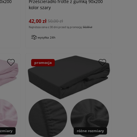
90x200
Prześcieradło frotte z gumką 90x200
kolor szary
42,00 zł
50,00 zł
Najniższa cena z 30 dni przed tą promocją:
50,00 zł
wysyłka 24h
promocja
ozmiary
różne rozmiary