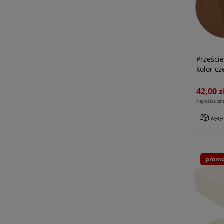
Prześci
kolor cz
42,00 z
Najniższa cen
wysy
promo