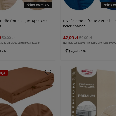
różne rozmiary
różne r
eradło frotte z gumką 90x200
Prześcieradło frotte z gumką 
ż
kolor chaber
ł
42,00 zł
50,00 zł
50,00 zł
a z 30 dni przed tą promocją:
50,00 zł
Najniższa cena z 30 dni przed tą promocją:
50,00 z
łka 24h
wysyłka 24h
cja