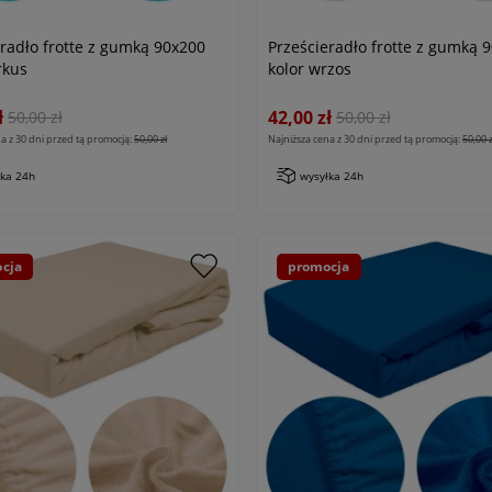
eradło frotte z gumką 90x200
Prześcieradło frotte z gumką 
rkus
kolor wrzos
ł
42,00 zł
50,00 zł
50,00 zł
a z 30 dni przed tą promocją:
50,00 zł
Najniższa cena z 30 dni przed tą promocją:
50,00 z
łka 24h
wysyłka 24h
cja
promocja