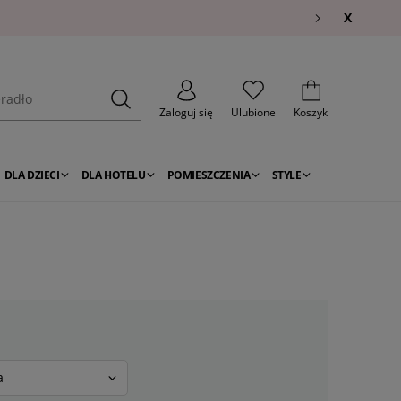
X
Zaloguj się
Ulubione
Koszyk
DLA DZIECI
DLA HOTELU
POMIESZCZENIA
STYLE
a