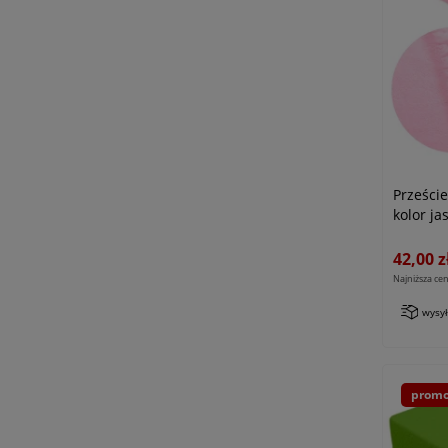
Prześci
kolor ja
42,00 z
Najniższa cen
wysy
promo