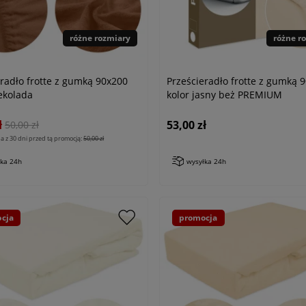
różne rozmiary
różne r
eradło frotte z gumką 90x200
Prześcieradło frotte z gumką 
ekolada
kolor jasny beż PREMIUM
ł
53,00 zł
50,00 zł
a z 30 dni przed tą promocją:
50,00 zł
łka 24h
wysyłka 24h
cja
promocja