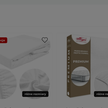
cja
różne rozmiary
różne r