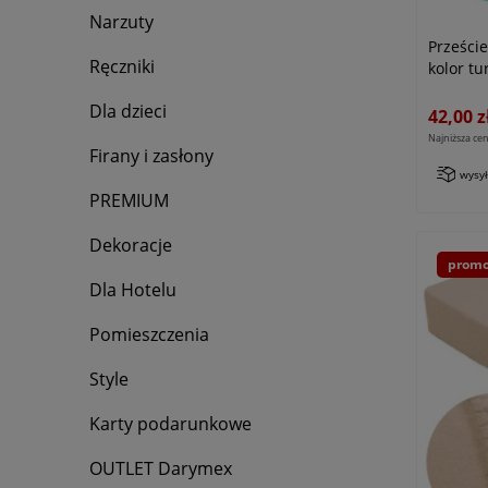
Narzuty
Prześci
Ręczniki
kolor tu
Dla dzieci
42,00 z
Najniższa cen
Firany i zasłony
wysy
PREMIUM
Dekoracje
promo
Dla Hotelu
Pomieszczenia
Style
Karty podarunkowe
OUTLET Darymex