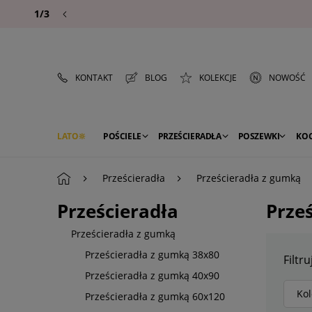
1/3
KONTAKT
BLOG
KOLEKCJE
NOWOŚĆ
LATO
POŚCIELE
PRZEŚCIERADŁA
POSZEWKI
KO
PREMIUM
SEZON
DEKORACJE
Prześcieradła
Prześcieradła z gumką
Prześcieradła
Prze
Prześcieradła z gumką
Prześcieradła z gumką 38x80
Filtru
Prześcieradła z gumką 40x90
Kol
Prześcieradła z gumką 60x120