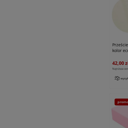
Prześci
kolor ec
42,00 z
Najniższa cen
wysy
promo