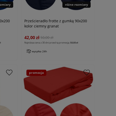
ozmiary
różne rozmiary
90x200
Prześcieradło frotte z gumką 90x200
kolor ciemny granat
42,00 zł
50,00 zł
ł
Najniższa cena z 30 dni przed tą promocją:
50,00 zł
wysyłka 24h
promocja