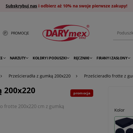
Subskrybuj nas
i odbierz aż 10% na swoje pierwsze zakupy!
PROMOCJE
CE
NARZUTY
KOŁDRY I PODUSZKI
RĘCZNIKI
FIRANY I ZASŁONY
Prześcieradła z gumką 200x220
Prześcieradło frotte z 
ą 200x220
promocja
ło frotte 200x220 cm z gumką
Kolor