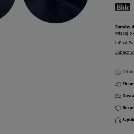
Zamów do
Więcej o
InPost P
Zobacz w
Odbie
Ekspr
Dostaw
Bezpi
Szybki