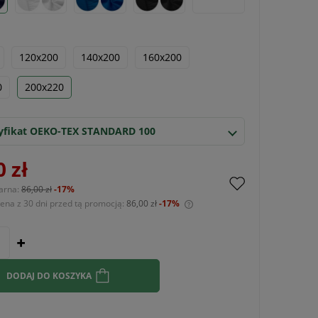
120x200
140x200
160x200
0
200x220
yfikat OEKO-TEX STANDARD 100
0 zł
arna:
86,00 zł
-17%
cena z 30 dni przed tą promocją:
86,00 zł
-17%
Jeżeli produkt jest sprzedawany krócej niż
30 dni, wyświetlana jest najniższa cena od
momentu, kiedy produkt pojawił się w
sprzedaży.
DODAJ DO KOSZYKA