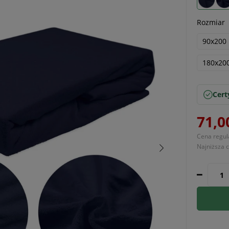
Rozmiar
90x200
180x20
Cert
71,0
Cena regul
Najniższa 