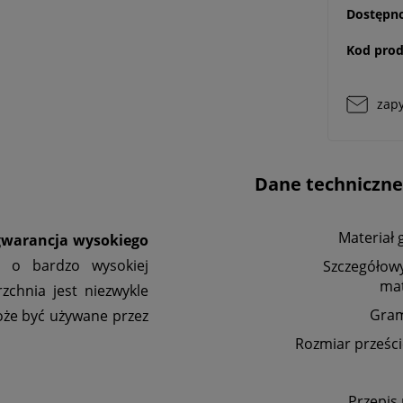
Dostępno
Kod prod
zapy
Dane techniczne
Materiał 
 gwarancja wysokiego
 o bardzo wysokiej
Szczegółowy
mat
zchnia jest niezwykle
Gra
oże być używane przez
Rozmiar prześci
Przepis