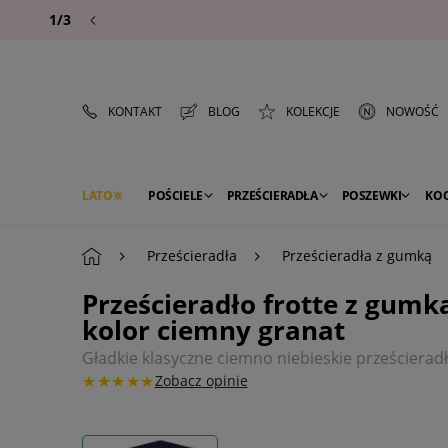
1/3
KONTAKT
BLOG
KOLEKCJE
NOWOŚĆ
LATO
POŚCIELE
PRZEŚCIERADŁA
POSZEWKI
KO
PREMIUM
SEZON
DEKORACJE
Prześcieradła
Prześcieradła z gumką
Prześcieradło frotte z gumk
kolor ciemny granat
Gładkie klasyczne ciemno niebieskie prześcierad
★★★★★
Zobacz opinie