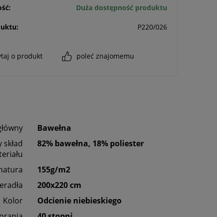
ść:
Duża dostępność produktu
uktu:
P220/026
taj o produkt
poleć znajomemu
główny
Bawełna
 skład
82% bawełna, 18% poliester
eriału
matura
155g/m2
eradła
200x220 cm
Kolor
Odcienie niebieskiego
 prania
40 stopni