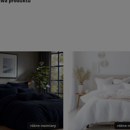
stwa produktu
różne rozmiary
różne 