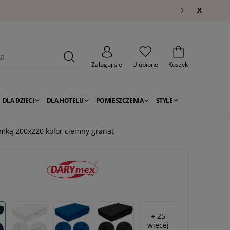
X
Zaloguj się
Ulubione
Koszyk
DLA DZIECI
DLA HOTELU
POMIESZCZENIA
STYLE
gumką 200x220 kolor ciemny granat
+ 25
więcej