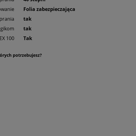
owanie
Folia zabezpieczająca
prania
tak
rgikom
tak
EX 100
Tak
órych potrzebujesz?