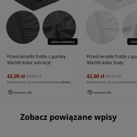
różne rozmiary
róż
Prześcieradło frotte z gumką
Prześcieradło frotte z g
90x200 kolor antracyt
90x200 kolor biały
42,00 zł
42,00 zł
50,00 zł
50,00 zł
Najniższa cena z 30 dni przed tą promocją:
50,00 zł
Najniższa cena z 30 dni przed tą promoc
wysyłka 24h
wysyłka 24h
Zobacz powiązane wpisy