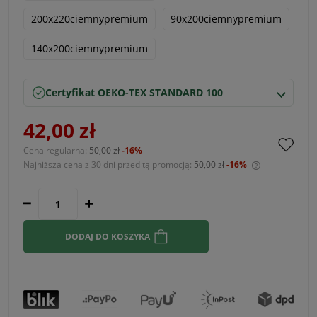
200x220ciemnypremium
90x200ciemnypremium
140x200ciemnypremium
Certyfikat OEKO-TEX STANDARD 100
42,00 zł
Cena regularna:
50,00 zł
-16%
Najniższa cena z 30 dni przed tą promocją:
50,00 zł
-16%
Jeżeli produ
30 dni, wyśw
momentu, ki
sprzedaży.
DODAJ DO KOSZYKA