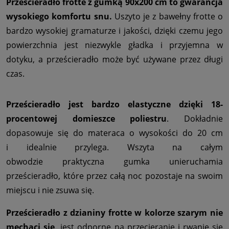
Prześcieradło frotte z gumką 90x200 cm to gwarancja
wysokiego komfortu snu.
Uszyto je z bawełny frotte o
bardzo wysokiej gramaturze i jakości, dzięki czemu jego
powierzchnia jest niezwykle gładka i przyjemna w
dotyku, a prześcieradło może być używane przez długi
czas.
Prześcieradło jest bardzo elastyczne dzięki 18-
procentowej domieszce poliestru
. Dokładnie
dopasowuje się do materaca o wysokości do 20 cm
i idealnie przylega. Wszyta na całym
obwodzie praktyczna gumka unieruchamia
prześcieradło, które przez całą noc pozostaje na swoim
miejscu i nie zsuwa się.
Prześcieradło z dzianiny frotte w kolorze szarym nie
mechaci się,
jest odporne na przecieranie i rwanie się