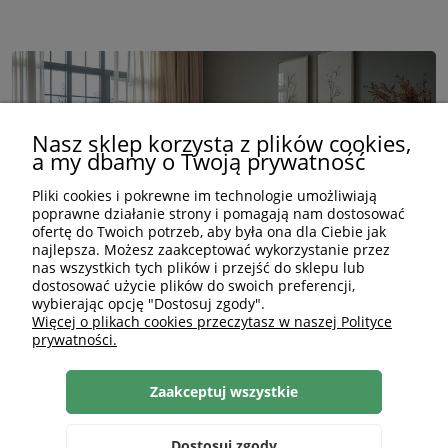
Nasz sklep korzysta z plików cookies,
a my dbamy o Twoją prywatność
Pliki cookies i pokrewne im technologie umożliwiają
poprawne działanie strony i pomagają nam dostosować
ofertę do Twoich potrzeb, aby była ona dla Ciebie jak
najlepsza. Możesz zaakceptować wykorzystanie przez
nas wszystkich tych plików i przejść do sklepu lub
dostosować użycie plików do swoich preferencji,
wybierając opcję "Dostosuj zgody".
Więcej o plikach cookies przeczytasz w naszej Polityce
prywatności.
Sypialnia w stylu hotelowym w twoim
mieszkaniu - zobacz jak!
Zaakceptuj wszystkie
czytaj całość »
Dostosuj zgody