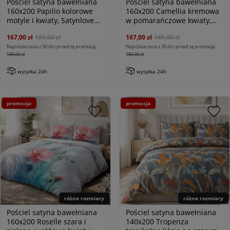
Pościel satyna bawełniana
Pościel satyna bawełniana
160x200 Papilio kolorowe
160x200 Camellia kremowa
motyle i kwiaty, Satynlove
w pomarańczowe kwiaty,
Premium
Satynlove Premium
167,00 zł
185,00 zł
167,00 zł
185,00 zł
Najniższa cena z 30 dni przed tą promocją:
Najniższa cena z 30 dni przed tą promocją:
185,00 zł
185,00 zł
wysyłka 24h
wysyłka 24h
promocja
promocja
różne rozmiary
różne rozmiary
Pościel satyna bawełniana
Pościel satyna bawełniana
160x200 Roselle szara i
140x200 Tropenza