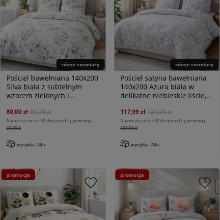
różne rozmiary
różne rozmiary
Pościel bawełniana 140x200
Pościel satyna bawełniana
Silva biała z subtelnym
140x200 Azura biała w
wzorem zielonych i
delikatne niebieskie liście,
niebieskich liści, Cottonlove
Satynlove
80,00 zł
89,99 zł
117,99 zł
129,99 zł
Najniższa cena z 30 dni przed tą promocją:
Najniższa cena z 30 dni przed tą promocją:
89,99 zł
129,99 zł
wysyłka 24h
wysyłka 24h
promocja
promocja