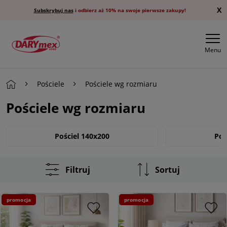
X
Subskrybuj nas
i odbierz aż 10% na swoje pierwsze zakupy!
Menu
Pościele
Pościele wg rozmiaru
Pościele wg rozmiaru
Pościel 140x200
Poś
Pościel 220x200
Poś
Filtruj
Sortuj
promocja
promocja