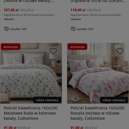
zielona w różowe kwiaty,
tropikalne liście na szarym
Satynlove Premium
tle, Satynlove
167,00 zł
185,00 zł
118,00 zł
129,00 zł
Najniższa cena z 30 dni przed tą promocją:
Najniższa cena z 30 dni przed tą promocją:
185,00 zł
129,00 zł
wysyłka 24h
wysyłka 24h
promocja
promocja
różne rozmiary
różne rozmiary
Pościel bawełniana 160x200
Pościel bawełniana 160x200
Meadowe biała w kolorowe
Rozalia beżowa w różowe
kwiaty, Cottonlove
kwiaty, Cottonlove
91,00 zł
99,99 zł
91,00 zł
99,99 zł