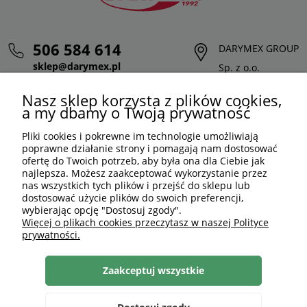
506 584 614
DARYMEX GROUP
sklep@darymex.pl
Sp. z o.o.
pon. - pt.: 7:00 - 15:00
ul. Siedliska 124,
Nasz sklep korzysta z plików cookies,
32-620 Brzeszcze
a my dbamy o Twoją prywatność
Pliki cookies i pokrewne im technologie umożliwiają
poprawne działanie strony i pomagają nam dostosować
ofertę do Twoich potrzeb, aby była ona dla Ciebie jak
najlepsza. Możesz zaakceptować wykorzystanie przez
nas wszystkich tych plików i przejść do sklepu lub
dostosować użycie plików do swoich preferencji,
wybierając opcję "Dostosuj zgody".
Więcej o plikach cookies przeczytasz w naszej Polityce
prywatności.
PLN
PL
Zaakceptuj wszystkie
Shoper Premium
, made by
mamezi.pl