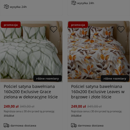
wysyłka 24h
wysyłka 24h
promocja
promocja
różne rozmiary
różne rozmiary
Pościel satyna bawełniana
Pościel satyna bawełniana
160x200 Exclusive Grace
160x200 Exclusive Leaves w
zielona w dekoracyjne liście
brązowe i złote liście
249,00 zł
349,00 zł
249,00 zł
349,00 zł
Najniższa cena z 30 dni przed tą promocją:
Najniższa cena z 30 dni przed tą promocją:
315,00 zł
315,00 zł
darmowa dostawa
darmowa dostawa