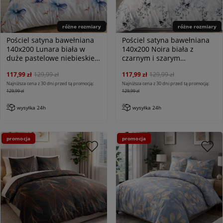
różne rozmiary
różne rozmiary
Pościel satyna bawełniana
Pościel satyna bawełniana
140x200 Lunara biała w
140x200 Noira biała z
duże pastelowe niebieskie
czarnym i szarym
kwiaty, Satynlove
botanicznym wzorem,
117,99 zł
129,99 zł
117,99 zł
129,99 zł
Satynlove
Najniższa cena z 30 dni przed tą promocją:
Najniższa cena z 30 dni przed tą promocją:
129,99 zł
129,99 zł
wysyłka 24h
wysyłka 24h
promocja
promocja