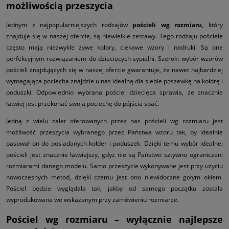
możliwością przeszycia
Jednym z najpopularniejszych rodzajów
pościeli wg rozmiaru,
który
znajduje się w naszej ofercie, są niewielkie zestawy. Tego rodzaju pościele
często mają niezwykle żywe kolory, ciekawe wzory i nadruki. Są one
perfekcyjnym rozwiązaniem do dziecięcych sypialni. Szeroki wybór wzorów
pościeli znajdujących się w naszej ofercie gwarantuje, że nawet najbardziej
wymagająca pociecha znajdzie u nas idealną dla siebie poszewkę na kołdrę i
poduszki. Odpowiednio wybrana pościel dziecięca sprawia, że znacznie
łatwiej jest przekonać swoją pociechę do pójścia spać.
Jedną z wielu zalet oferowanych przez nas pościeli wg rozmiaru
jest
możliwość przeszycia wybranego przez Państwa wzoru tak, by idealnie
pasował on do posiadanych kołder i poduszek. Dzięki temu wybór idealnej
pościeli jest znacznie łatwiejszy, gdyż nie są Państwo sztywno ograniczeni
rozmiarami danego modelu. Samo przeszycie wykonywane jest przy użyciu
nowoczesnych metod, dzięki czemu jest ono niewidoczne gołym okiem.
Pościel będzie wyglądała tak, jakby od samego początku została
wyprodukowana we wskazanym przy zamówieniu rozmiarze.
Pościel wg rozmiaru – wyłącznie najlepsze