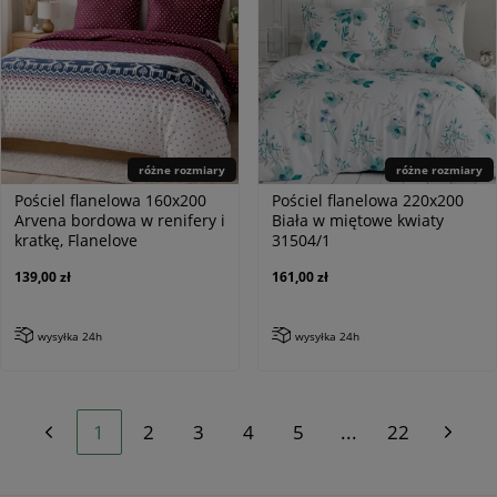
różne rozmiary
różne rozmiary
Pościel flanelowa 160x200
Pościel flanelowa 220x200
Arvena bordowa w renifery i
Biała w miętowe kwiaty
kratkę, Flanelove
31504/1
139,00 zł
161,00 zł
wysyłka 24h
wysyłka 24h
1
2
3
4
5
...
22