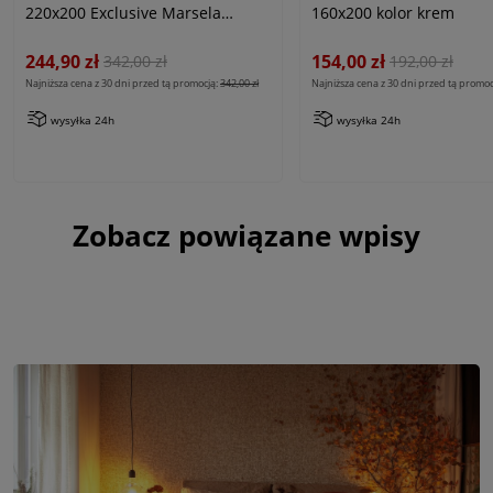
220x200 Exclusive Marsela
160x200 kolor krem
White, biała w kratkę
244,90 zł
154,00 zł
342,00 zł
192,00 zł
Najniższa cena z 30 dni przed tą promocją:
342,00 zł
Najniższa cena z 30 dni przed tą promoc
wysyłka 24h
wysyłka 24h
Zobacz powiązane wpisy