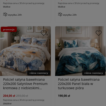
Najniższa cena z 30 dni przed tą promocją:
Najniższa cena z 30 dni przed tą promocją:
99,99 zł
99,99 zł
wysyłka 24h
wysyłka 24h
promocja
różne rozmiary
różne rozmiary
Pościel satyna bawełniana
Pościel satyna bawełniana
220x200 Satynlove Premium
220x200 Panel biała w
kremowa z niebieskimi
turkusowe pióra
motylami
204,00 zł
255,00 zł
190,00 zł
Najniższa cena z 30 dni przed tą promocją:
204,00 zł