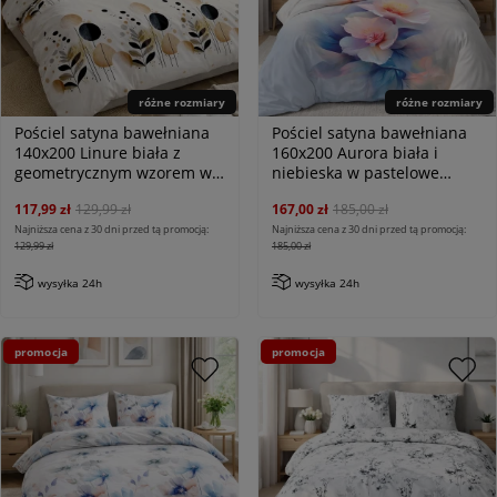
różne rozmiary
różne rozmiary
Pościel satyna bawełniana
Pościel satyna bawełniana
140x200 Linure biała z
160x200 Aurora biała i
geometrycznym wzorem w
niebieska w pastelowe
beżu i czerni, Satynlove
różowe kwiaty, Satynlove
117,99 zł
129,99 zł
167,00 zł
185,00 zł
Premium
Najniższa cena z 30 dni przed tą promocją:
Najniższa cena z 30 dni przed tą promocją:
129,99 zł
185,00 zł
wysyłka 24h
wysyłka 24h
promocja
promocja