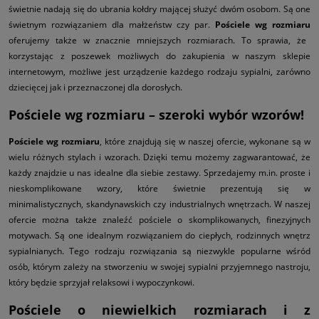
świetnie nadają się do ubrania kołdry mającej służyć dwóm osobom. Są one
świetnym rozwiązaniem dla małżeństw czy par.
Pościele wg rozmiaru
oferujemy także w znacznie mniejszych rozmiarach. To sprawia, że
korzystając z poszewek możliwych do zakupienia w naszym sklepie
internetowym, możliwe jest urządzenie każdego rodzaju sypialni, zarówno
dziecięcej jak i przeznaczonej dla dorosłych.
Pościele wg rozmiaru – szeroki wybór wzorów!
Pościele wg rozmiaru
, które znajdują się w naszej ofercie, wykonane są w
wielu różnych stylach i wzorach. Dzięki temu możemy zagwarantować, że
każdy znajdzie u nas idealne dla siebie zestawy. Sprzedajemy m.in. proste i
nieskomplikowane wzory, które świetnie prezentują się w
minimalistycznych, skandynawskich czy industrialnych wnętrzach. W naszej
ofercie można także znaleźć pościele o skomplikowanych, finezyjnych
motywach. Są one idealnym rozwiązaniem do ciepłych, rodzinnych wnętrz
sypialnianych. Tego rodzaju rozwiązania są niezwykle popularne wśród
osób, którym zależy na stworzeniu w swojej sypialni przyjemnego nastroju,
który będzie sprzyjał relaksowi i wypoczynkowi.
Pościele o niewielkich rozmiarach i z