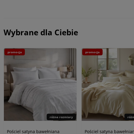
Wybrane dla Ciebie
promocja
promocja
różne rozmiary
róż
Pościel satyna bawełniana
Pościel satyna bawełnia