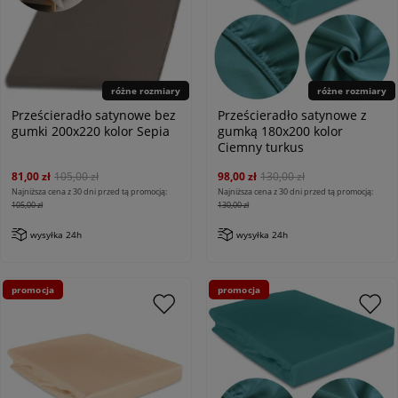
różne rozmiary
różne rozmiary
Prześcieradło satynowe bez
Prześcieradło satynowe z
gumki 200x220 kolor Sepia
gumką 180x200 kolor
Ciemny turkus
81,00 zł
105,00 zł
98,00 zł
130,00 zł
Najniższa cena z 30 dni przed tą promocją:
Najniższa cena z 30 dni przed tą promocją:
105,00 zł
130,00 zł
wysyłka 24h
wysyłka 24h
promocja
promocja