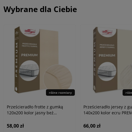
Wybrane dla Ciebie
różne rozmiary
róż
Prześcieradło frotte z gumką
Prześcieradło jersey z 
120x200 kolor jasny beż
140x200 kolor ecru PRE
PREMIUM
58,00 zł
66,00 zł