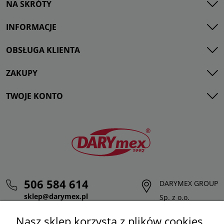
NA SKRÓTY
INFORMACJE
OBSŁUGA KLIENTA
ZAKUPY
TWOJE KONTO
506 584 614
DARYMEX GROUP
sklep@darymex.pl
Sp. z o.o.
pon. - pt.: 7:00 - 15:00
ul. Siedliska 124,
Nasz sklep korzysta z plików cookies,