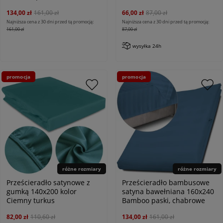
134,00 zł
161,00 zł
66,00 zł
87,00 zł
Najniższa cena z 30 dni przed tą promocją:
Najniższa cena z 30 dni przed tą promocją:
161,00 zł
87,00 zł
wysyłka 24h
promocja
promocja
różne rozmiary
różne rozmiary
Prześcieradło satynowe z
Prześcieradło bambusowe
gumką 140x200 kolor
satyna bawełniana 160x240
Ciemny turkus
Bamboo paski, chabrowe
82,00 zł
110,60 zł
134,00 zł
161,00 zł