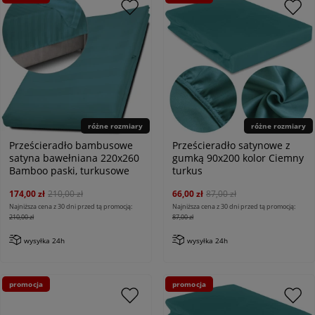
różne rozmiary
różne rozmiary
Prześcieradło bambusowe
Prześcieradło satynowe z
satyna bawełniana 220x260
gumką 90x200 kolor Ciemny
Bamboo paski, turkusowe
turkus
174,00 zł
210,00 zł
66,00 zł
87,00 zł
Najniższa cena z 30 dni przed tą promocją:
Najniższa cena z 30 dni przed tą promocją:
210,00 zł
87,00 zł
wysyłka 24h
wysyłka 24h
promocja
promocja