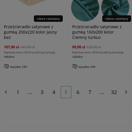
różne rozmiary
różne rozmiary
Prześcieradło satynowe z
Prześcieradło satynowe z
gumką 200x220 kolor Jasny
gumką 160x200 kolor
beż
Ciemny turkus
107,00 zł
149,00 zł
90,00 zł
120,00 zł
Najniższa cena z 30 dni przed tą promocją:
Najniższa cena z 30 dni przed tą promocją:
149,00 zł
120,00 zł
wysyłka 24h
wysyłka 24h
1
...
3
4
5
6
7
...
32