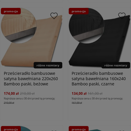
promocja
promocja
różne rozmiary
różne rozmiary
Prześcieradło bambusowe
Prześcieradło bambusowe
satyna bawełniana 220x260
satyna bawełniana 160x240
Bamboo paski, beżowe
Bamboo paski, czarne
174,00 zł
210,00 zł
134,00 zł
161,00 zł
Najniższa cena z 30 dni przed tą promocją:
Najniższa cena z 30 dni przed tą promocją:
210,00 zł
161,00 zł
promocja
promocja