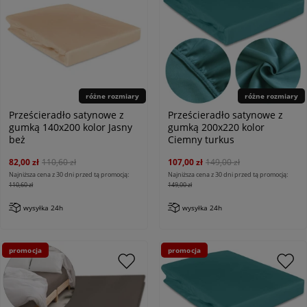
różne rozmiary
różne rozmiary
Prześcieradło satynowe z
Prześcieradło satynowe z
gumką 140x200 kolor Jasny
gumką 200x220 kolor
beż
Ciemny turkus
82,00 zł
110,60 zł
107,00 zł
149,00 zł
Najniższa cena z 30 dni przed tą promocją:
Najniższa cena z 30 dni przed tą promocją:
110,60 zł
149,00 zł
wysyłka 24h
wysyłka 24h
promocja
promocja