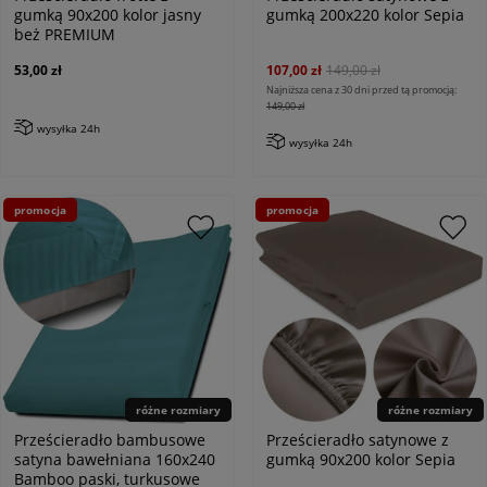
gumką 90x200 kolor jasny
gumką 200x220 kolor Sepia
beż PREMIUM
53,00 zł
107,00 zł
149,00 zł
Najniższa cena z 30 dni przed tą promocją:
149,00 zł
wysyłka 24h
wysyłka 24h
promocja
promocja
różne rozmiary
różne rozmiary
Prześcieradło bambusowe
Prześcieradło satynowe z
satyna bawełniana 160x240
gumką 90x200 kolor Sepia
Bamboo paski, turkusowe