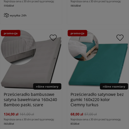
Najniższa cena z 30 dni przed tą promocją:
Najniższa cena z 30 dni przed tą promocją:
110,60 zł
161,00 zł
wysyłka 24h
promocja
promocja
różne rozmiary
różne rozmiary
Prześcieradło bambusowe
Prześcieradło satynowe bez
satyna bawełniana 160x240
gumki 160x220 kolor
Bamboo paski, szare
Ciemny turkus
134,00 zł
161,00 zł
68,00 zł
87,00 zł
Najniższa cena z 30 dni przed tą promocją:
Najniższa cena z 30 dni przed tą promocją:
161,00 zł
87,00 zł