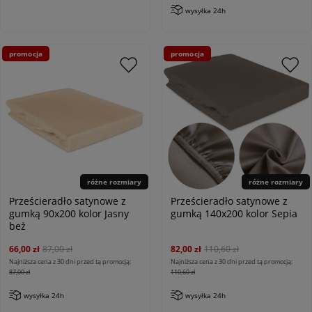
wysyłka 24h
promocja
promocja
różne rozmiary
różne rozmiary
Prześcieradło satynowe z
Prześcieradło satynowe z
gumką 90x200 kolor Jasny
gumką 140x200 kolor Sepia
beż
66,00 zł
87,00 zł
82,00 zł
110,60 zł
Najniższa cena z 30 dni przed tą promocją:
Najniższa cena z 30 dni przed tą promocją:
87,00 zł
110,60 zł
wysyłka 24h
wysyłka 24h