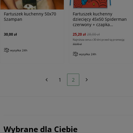
Fartuszek kuchenny 50x70
Fartuszek kuchenny
Szampan
dziecięcy 45x50 Spiderman
czerwony + czapka
kucharska
30,00 zł
25,20 zł
28,00 zł
Najniższa cena z 30 dni przed tą promocją:
33,00 zł
wysyłka 24h
wysyłka 24h
1
2
Wybrane dla Ciebie