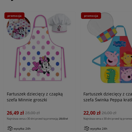
promocja
promocja
Fartuszek dziecięcy z czapką
Fartuszek dziecięcy z cz
szefa Minnie groszki
szefa Świnka Peppa krat
26,49 zł
22,00 zł
28,00 zł
26,00 zł
Najniższa cena z 30 dni przed tą promocją:
28,00 zł
Najniższa cena z 30 dni przed tą promoc
wysyłka 24h
wysyłka 24h