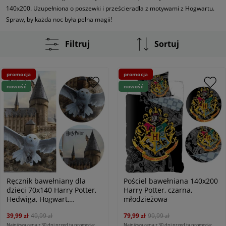
140x200. Uzupełniona o poszewki i prześcieradła z motywami z Hogwartu.
Spraw, by każda noc była pełna magii!
Filtruj
Sortuj
promocja
promocja
nowość
nowość
Ręcznik bawełniany dla
Pościel bawełniana 140x200
dzieci 70x140 Harry Potter,
Harry Potter, czarna,
Hedwiga, Hogwart,
młodzieżowa
młodzieżowy
39,99 zł
49,99 zł
79,99 zł
99,99 zł
Najniższa cena z 30 dni przed tą promocją:
Najniższa cena z 30 dni przed tą promocją: