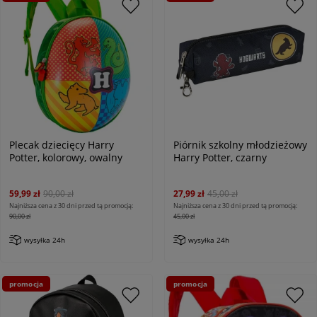
Plecak dziecięcy Harry
Piórnik szkolny młodzieżowy
Potter, kolorowy, owalny
Harry Potter, czarny
59,99 zł
90,00 zł
27,99 zł
45,00 zł
Najniższa cena z 30 dni przed tą promocją:
Najniższa cena z 30 dni przed tą promocją:
90,00 zł
45,00 zł
wysyłka 24h
wysyłka 24h
promocja
promocja