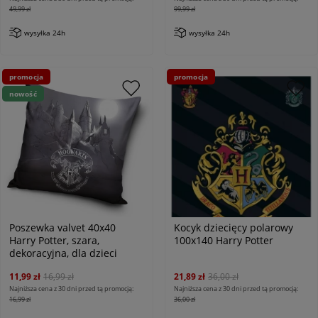
49,99 zł
99,99 zł
wysyłka 24h
wysyłka 24h
promocja
promocja
nowość
Poszewka valvet 40x40
Kocyk dziecięcy polarowy
Harry Potter, szara,
100x140 Harry Potter
dekoracyjna, dla dzieci
11,99 zł
16,99 zł
21,89 zł
36,00 zł
Najniższa cena z 30 dni przed tą promocją:
Najniższa cena z 30 dni przed tą promocją:
16,99 zł
36,00 zł