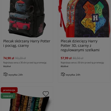
Plecak skórzany Harry Potter
Plecak dziecięcy Harry
i pociąg, czarny
Potter 3D, czarny z
regulowanymi szelkami
74,90 zł
93,20 zł
57,99 zł
80,50 zł
Najniższa cena z 30 dni przed tą promocją:
Najniższa cena z 30 dni przed tą promocją:
93,20 zł
80,50 zł
wysyłka 24h
wysyłka 24h
promocja
nowość