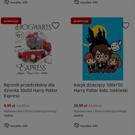
wysyłka 24h
wysyłka 24h
promocja
promocja
Ręcznik przedszkolny dla
Kocyk dziecięcy 100x150
dziecka 30x50 Harry Potter
Harry Potter kids, niebieski
Express
9,99 zł
12,00 zł
29,99 zł
33,50 zł
Najniższa cena z 30 dni przed tą promocją:
Najniższa cena z 30 dni przed tą promocją:
12,00 zł
33,50 zł
wysyłka 24h
wysyłka 24h