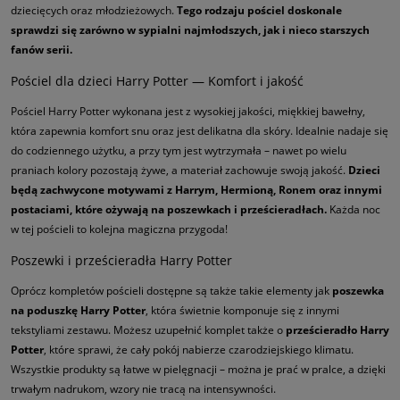
dziecięcych oraz młodzieżowych.
Tego rodzaju pościel doskonale
sprawdzi się zarówno w sypialni najmłodszych, jak i nieco starszych
fanów serii.
Pościel dla dzieci Harry Potter — Komfort i jakość
Pościel Harry Potter wykonana jest z wysokiej jakości, miękkiej bawełny,
która zapewnia komfort snu oraz jest delikatna dla skóry. Idealnie nadaje się
do codziennego użytku, a przy tym jest wytrzymała – nawet po wielu
praniach kolory pozostają żywe, a materiał zachowuje swoją jakość.
Dzieci
będą zachwycone motywami z Harrym, Hermioną, Ronem oraz innymi
postaciami, które ożywają na poszewkach i prześcieradłach.
Każda noc
w tej pościeli to kolejna magiczna przygoda!
Poszewki i prześcieradła Harry Potter
Oprócz kompletów pościeli dostępne są także takie elementy jak
poszewka
na poduszkę Harry Potter
, która świetnie komponuje się z innymi
tekstyliami zestawu. Możesz uzupełnić komplet także o
prześcieradło Harry
Potter
, które sprawi, że cały pokój nabierze czarodziejskiego klimatu.
Wszystkie produkty są łatwe w pielęgnacji – można je prać w pralce, a dzięki
trwałym nadrukom, wzory nie tracą na intensywności.