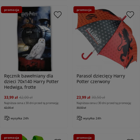
promocja
promocja
Ręcznik bawełniany dla
Parasol dziecięcy Harry
dzieci 70x140 Harry Potter
Potter czerwony
Hedwiga, frotte
33,99 zł
42,00 zł
23,99 zł
30,50 zł
Najniższa cena z 30 dni przed tą promocją:
Najniższa cena z 30 dni przed tą promocją:
42,00 zł
30,50 zł
wysyłka 24h
wysyłka 24h
promocja
promocja