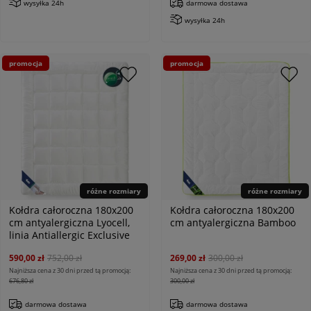
wysyłka 24h
darmowa dostawa
wysyłka 24h
promocja
promocja
różne rozmiary
różne rozmiary
Kołdra całoroczna 180x200
Kołdra całoroczna 180x200
cm antyalergiczna Lyocell,
cm antyalergiczna Bamboo
linia Antiallergic Exclusive
590,00 zł
752,00 zł
269,00 zł
300,00 zł
Najniższa cena z 30 dni przed tą promocją:
Najniższa cena z 30 dni przed tą promocją:
676,80 zł
300,00 zł
darmowa dostawa
darmowa dostawa