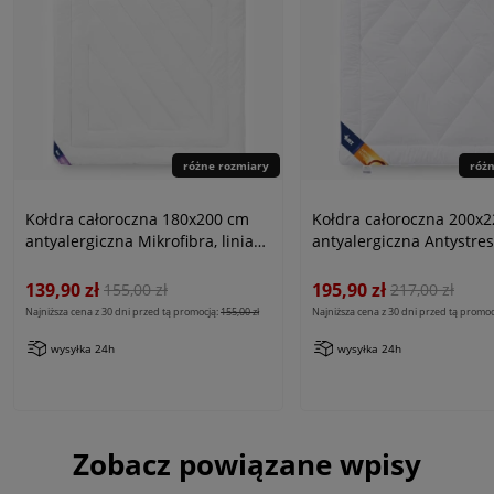
różne rozmiary
róż
Kołdra całoroczna 180x200 cm
Kołdra całoroczna 200x
antyalergiczna Mikrofibra, linia
antyalergiczna Antystres
Antiallergic Classic
linia Antiallergic Classic
139,90 zł
195,90 zł
155,00 zł
217,00 zł
Najniższa cena z 30 dni przed tą promocją:
155,00 zł
Najniższa cena z 30 dni przed tą promoc
wysyłka 24h
wysyłka 24h
Zobacz powiązane wpisy