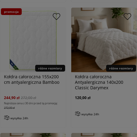
promocja
różne rozmiary
różne rozmiary
Kołdra całoroczna 155x200
Kołdra całoroczna
cm antyalergiczna Bamboo
Antyalergiczna 140x200
Classic Darymex
244,90 zł
272,00 zł
120,00 zł
Najniższa cena z 30 dni przed tą promocją:
272,00 zł
wysyłka 24h
wysyłka 24h