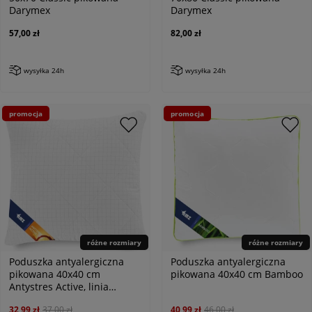
Darymex
Darymex
57,00 zł
82,00 zł
wysyłka 24h
wysyłka 24h
promocja
promocja
różne rozmiary
różne rozmiary
Poduszka antyalergiczna
Poduszka antyalergiczna
pikowana 40x40 cm
pikowana 40x40 cm Bamboo
Antystres Active, linia
Antiallergic Classic
32,99 zł
37,00 zł
40,99 zł
46,00 zł