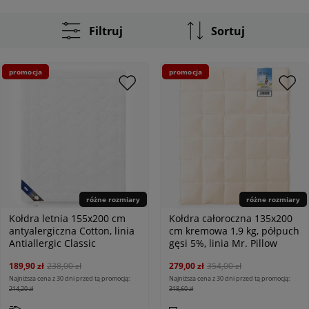
Filtruj
Sortuj
promocja
promocja
różne rozmiary
różne rozmiary
Kołdra letnia 155x200 cm
Kołdra całoroczna 135x200
antyalergiczna Cotton, linia
cm kremowa 1,9 kg, półpuch
Antiallergic Classic
gęsi 5%, linia Mr. Pillow
189,90 zł
238,00 zł
279,00 zł
354,00 zł
Najniższa cena z 30 dni przed tą promocją:
Najniższa cena z 30 dni przed tą promocją:
214,20 zł
318,60 zł