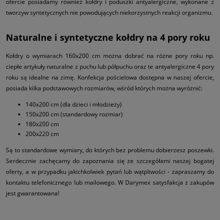
ofercie posiadamy również kołdry i poduszki antyalergiczne, wykonane z
tworzyw syntetycznych nie powodujących niekorzystnych reakcji organizmu.
Naturalne i syntetyczne kołdry na 4 pory roku
Kołdry o wymiarach 160x200 cm można dobrać na różne pory roku np.
ciepłe artykuły naturalne z puchu lub półpuchu oraz te antyalergiczne 4 pory
roku są idealne na zimę. Konfekcja pościelowa dostępna w naszej ofercie,
posiada kilka podstawowych rozmiarów, wśród których można wyróżnić:
140x200 cm (dla dzieci i młodzieży)
150x200 cm (standardowy rozmiar)
180x200 cm
200x220 cm
Są to standardowe wymiary, do których bez problemu dobierzesz poszewki.
Serdecznie zachęcamy do zapoznania się ze szczegółami naszej bogatej
oferty, a w przypadku jakichkolwiek pytań lub wątpliwości - zapraszamy do
kontaktu telefonicznego lub mailowego. W Darymex satysfakcja z zakupów
jest gwarantowana!