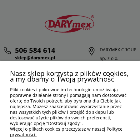
506 584 614
DARYMEX GROUP
sklep@darymex.pl
Sp. z o.o.
pon. - pt.: 7:00 - 15:00
ul. Siedliska 124,
Nasz sklep korzysta z plików cookies,
32-620 Brzeszcze
a my dbamy o Twoją prywatność
Pliki cookies i pokrewne im technologie umożliwiają
poprawne działanie strony i pomagają nam dostosować
ofertę do Twoich potrzeb, aby była ona dla Ciebie jak
najlepsza. Możesz zaakceptować wykorzystanie przez
nas wszystkich tych plików i przejść do sklepu lub
dostosować użycie plików do swoich preferencji,
wybierając opcję "Dostosuj zgody".
Więcej o plikach cookies przeczytasz w naszej Polityce
prywatności.