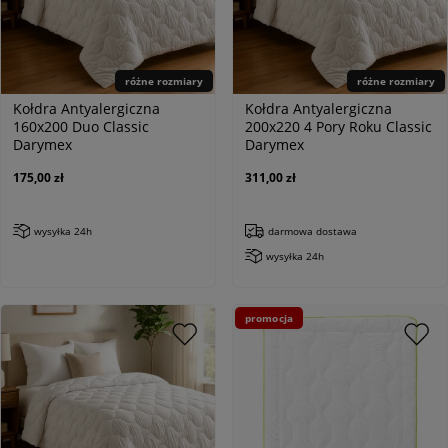
różne rozmiary
różne rozmiary
Kołdra Antyalergiczna
Kołdra Antyalergiczna
160x200 Duo Classic
200x220 4 Pory Roku Classic
Darymex
Darymex
175,00 zł
311,00 zł
wysyłka 24h
darmowa dostawa
wysyłka 24h
promocja