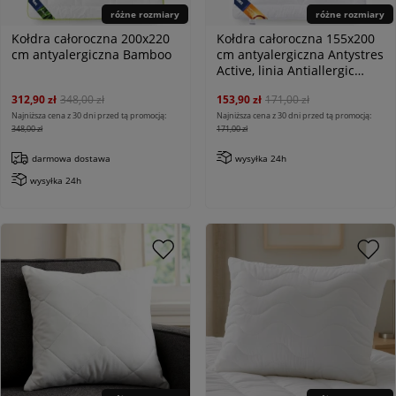
różne rozmiary
różne rozmiary
Kołdra całoroczna 200x220
Kołdra całoroczna 155x200
cm antyalergiczna Bamboo
cm antyalergiczna Antystres
Active, linia Antiallergic
Classic
312,90 zł
348,00 zł
153,90 zł
171,00 zł
Najniższa cena z 30 dni przed tą promocją:
Najniższa cena z 30 dni przed tą promocją:
348,00 zł
171,00 zł
darmowa dostawa
wysyłka 24h
wysyłka 24h