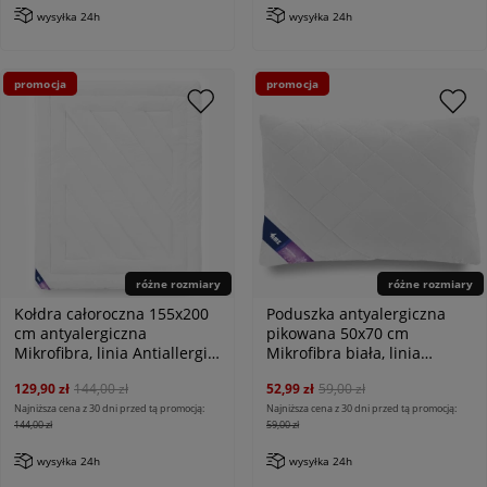
wysyłka 24h
wysyłka 24h
promocja
promocja
różne rozmiary
różne rozmiary
Kołdra całoroczna 155x200
Poduszka antyalergiczna
cm antyalergiczna
pikowana 50x70 cm
Mikrofibra, linia Antiallergic
Mikrofibra biała, linia
Classic
Antiallergic Classic
129,90 zł
144,00 zł
52,99 zł
59,00 zł
Najniższa cena z 30 dni przed tą promocją:
Najniższa cena z 30 dni przed tą promocją:
144,00 zł
59,00 zł
wysyłka 24h
wysyłka 24h