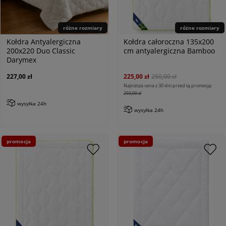
różne rozmiary
różne rozmiary
Kołdra Antyalergiczna
Kołdra całoroczna 135x200
200x220 Duo Classic
cm antyalergiczna Bamboo
Darymex
227,00 zł
225,00 zł
250,00 zł
Najniższa cena z 30 dni przed tą promocją:
250,00 zł
wysyłka 24h
wysyłka 24h
promocja
promocja