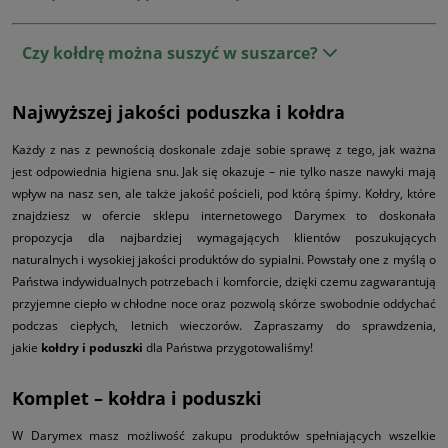
Czy kołdrę można suszyć w suszarce?
Najwyższej jakości poduszka i kołdra
Każdy z nas z pewnością doskonale zdaje sobie sprawę z tego, jak ważna
jest odpowiednia higiena snu. Jak się okazuje – nie tylko nasze nawyki mają
wpływ na nasz sen, ale także jakość pościeli, pod którą śpimy. Kołdry, które
znajdziesz w ofercie sklepu internetowego Darymex to doskonała
propozycja dla najbardziej wymagających klientów poszukujących
naturalnych i wysokiej jakości produktów do sypialni. Powstały one z myślą o
Państwa indywidualnych potrzebach i komforcie, dzięki czemu zagwarantują
przyjemne ciepło w chłodne noce oraz pozwolą skórze swobodnie oddychać
podczas ciepłych, letnich wieczorów. Zapraszamy do sprawdzenia,
jakie
kołdry i poduszki
dla Państwa przygotowaliśmy!
Komplet – kołdra i poduszki
W Darymex masz możliwość zakupu produktów spełniających wszelkie