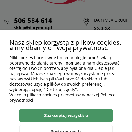
506 584 614
DARYMEX GROUP
sklep@darymex.pl
Sp. z o.o.
pon. - pt.: 7:00 - 15:00
ul. Siedliska 124,
Nasz sklep korzysta z plików cookies,
32-620 Brzeszcze
a my dbamy o Twoją prywatność
Pliki cookies i pokrewne im technologie umożliwiają
poprawne działanie strony i pomagają nam dostosować
ofertę do Twoich potrzeb, aby była ona dla Ciebie jak
najlepsza. Możesz zaakceptować wykorzystanie przez
nas wszystkich tych plików i przejść do sklepu lub
dostosować użycie plików do swoich preferencji,
wybierając opcję "Dostosuj zgody".
Więcej o plikach cookies przeczytasz w naszej Polityce
prywatności.
PLN
PL
Zaakceptuj wszystkie
Shoper Premium
, made by
mamezi.pl
Dostosuj zgody