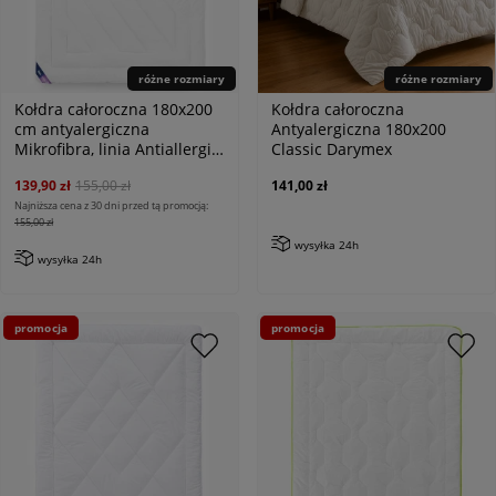
różne rozmiary
różne rozmiary
Kołdra całoroczna 180x200
Kołdra całoroczna
cm antyalergiczna
Antyalergiczna 180x200
Mikrofibra, linia Antiallergic
Classic Darymex
Classic
139,90 zł
155,00 zł
141,00 zł
Najniższa cena z 30 dni przed tą promocją:
155,00 zł
wysyłka 24h
wysyłka 24h
promocja
promocja