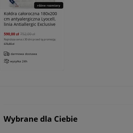
różne rozmiary
Kołdra całoroczna 180x200
cm antyalergiczna Lyocell,
linia Antiallergic Exclusive
590,00 zł
752,00 zł
Najniższa cena z 30 dni przed tą promocją:
676,80 zł
darmowa dostawa
wysyłka 24h
Wybrane dla Ciebie