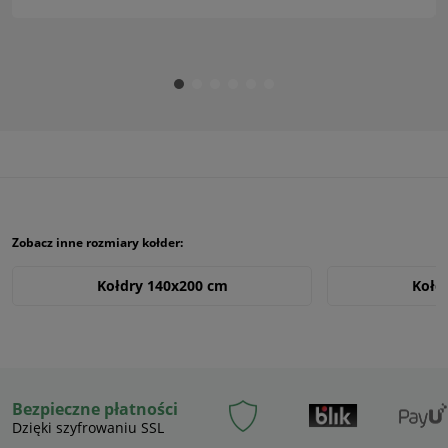
Zobacz inne rozmiary kołder:
Kołdry 140x200 cm
Kołd
Kołdry 220x260 cm
Kołd
Bezpieczne płatności
Dzięki szyfrowaniu SSL