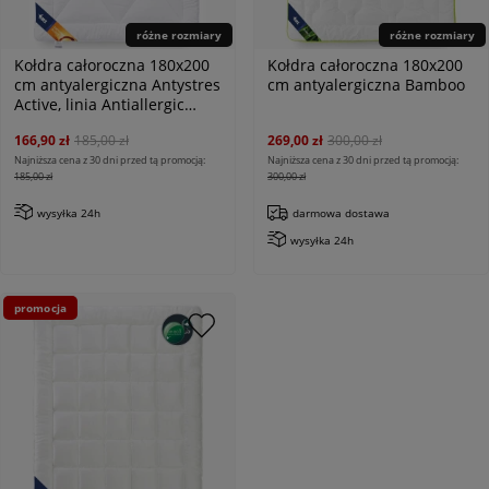
różne rozmiary
różne rozmiary
Kołdra całoroczna 180x200
Kołdra całoroczna 180x200
cm antyalergiczna Antystres
cm antyalergiczna Bamboo
Active, linia Antiallergic
Classic
166,90 zł
185,00 zł
269,00 zł
300,00 zł
Najniższa cena z 30 dni przed tą promocją:
Najniższa cena z 30 dni przed tą promocją:
185,00 zł
300,00 zł
wysyłka 24h
darmowa dostawa
wysyłka 24h
promocja