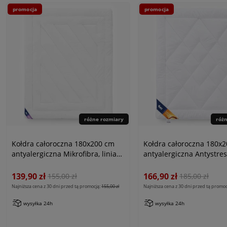
promocja
promocja
różne rozmiary
róż
Kołdra całoroczna 180x200 cm
Kołdra całoroczna 180x
antyalergiczna Mikrofibra, linia
antyalergiczna Antystres
Antiallergic Classic
linia Antiallergic Classic
139,90 zł
166,90 zł
155,00 zł
185,00 zł
Najniższa cena z 30 dni przed tą promocją:
155,00 zł
Najniższa cena z 30 dni przed tą promoc
wysyłka 24h
wysyłka 24h