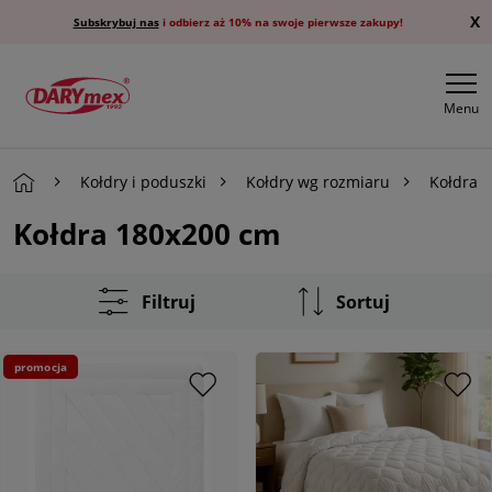
X
Subskrybuj nas
i odbierz aż 10% na swoje pierwsze zakupy!
Menu
Kołdry i poduszki
Kołdry wg rozmiaru
Kołdra 
Kołdra 180x200 cm
Filtruj
Sortuj
promocja