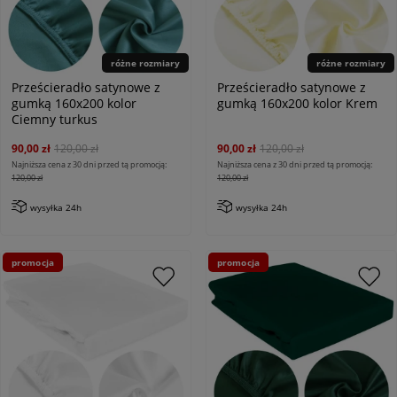
różne rozmiary
różne rozmiary
Prześcieradło satynowe z
Prześcieradło satynowe z
gumką 160x200 kolor
gumką 160x200 kolor Krem
Ciemny turkus
90,00 zł
120,00 zł
90,00 zł
120,00 zł
Najniższa cena z 30 dni przed tą promocją:
Najniższa cena z 30 dni przed tą promocją:
120,00 zł
120,00 zł
wysyłka 24h
wysyłka 24h
promocja
promocja