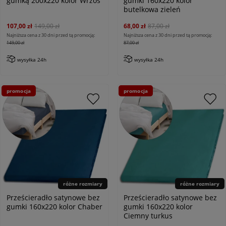
gumką 200x220 kolor Wrzos
gumki 160x220 kolor
butelkowa zieleń
107,00 zł
149,00 zł
68,00 zł
87,00 zł
Najniższa cena z 30 dni przed tą promocją:
Najniższa cena z 30 dni przed tą promocją:
149,00 zł
87,00 zł
wysyłka 24h
wysyłka 24h
promocja
promocja
różne rozmiary
różne rozmiary
Prześcieradło satynowe bez
Prześcieradło satynowe bez
gumki 160x220 kolor Chaber
gumki 160x220 kolor
Ciemny turkus