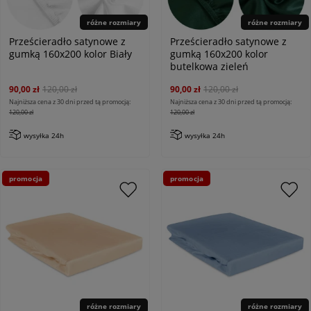
różne rozmiary
różne rozmiary
Prześcieradło satynowe z
Prześcieradło satynowe z
gumką 160x200 kolor Biały
gumką 160x200 kolor
butelkowa zieleń
90,00 zł
120,00 zł
90,00 zł
120,00 zł
Najniższa cena z 30 dni przed tą promocją:
Najniższa cena z 30 dni przed tą promocją:
120,00 zł
120,00 zł
wysyłka 24h
wysyłka 24h
promocja
promocja
różne rozmiary
różne rozmiary