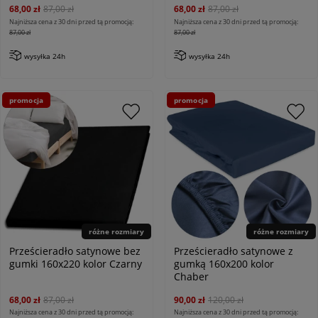
68,00 zł
87,00 zł
68,00 zł
87,00 zł
Najniższa cena z 30 dni przed tą promocją:
Najniższa cena z 30 dni przed tą promocją:
87,00 zł
87,00 zł
wysyłka 24h
wysyłka 24h
promocja
promocja
różne rozmiary
różne rozmiary
Prześcieradło satynowe bez
Prześcieradło satynowe z
gumki 160x220 kolor Czarny
gumką 160x200 kolor
Chaber
68,00 zł
87,00 zł
90,00 zł
120,00 zł
Najniższa cena z 30 dni przed tą promocją:
Najniższa cena z 30 dni przed tą promocją: