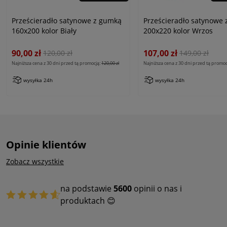
Prześcieradło satynowe z gumką
Prześcieradło satynowe
160x200 kolor Biały
200x220 kolor Wrzos
90,00 zł
107,00 zł
120,00 zł
149,00 zł
Najniższa cena z 30 dni przed tą promocją:
120,00 zł
Najniższa cena z 30 dni przed tą promoc
wysyłka 24h
wysyłka 24h
Opinie klientów
Zobacz wszystkie
na podstawie
5600
opinii o nas i
produktach 😊