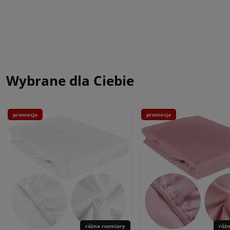
Wybrane dla Ciebie
promocja
promocja
różne rozmiary
róż