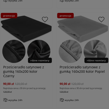
wysyłka 24h
wysyłka 24h
promocja
promocja
różne rozmiary
różne rozmiary
Prześcieradło satynowe z
Prześcieradło satynowe z
gumką 160x200 kolor
gumką 160x200 kolor Popiel
Czarny
90,00 zł
120,00 zł
90,00 zł
120,00 zł
Najniższa cena z 30 dni przed tą promocją:
Najniższa cena z 30 dni przed tą promocją:
120,00 zł
120,00 zł
wysyłka 24h
wysyłka 24h