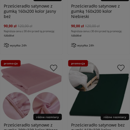
Prześcieradło satynowe z
Prześcieradło satynowe z
gumką 160x200 kolor Jasny
gumką 160x200 kolor
beż
Niebieski
90,00 zł
120,00 zł
90,00 zł
120,00 zł
Najniższa cena z 30 dni przed tą promocją:
Najniższa cena z 30 dni przed tą promocją:
120,00 zł
120,00 zł
wysyłka 24h
wysyłka 24h
promocja
promocja
różne rozmiary
różne rozmiary
Prześcieradło satynowe z
Prześcieradło satynowe bez