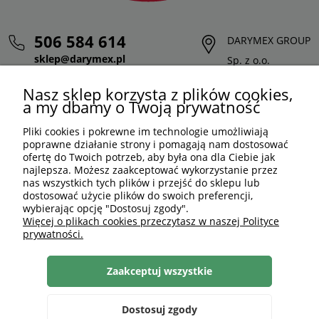
506 584 614
DARYMEX GROUP
sklep@darymex.pl
Sp. z o.o.
pon. - pt.: 7:00 - 15:00
ul. Siedliska 124,
Nasz sklep korzysta z plików cookies,
32-620 Brzeszcze
a my dbamy o Twoją prywatność
Pliki cookies i pokrewne im technologie umożliwiają
poprawne działanie strony i pomagają nam dostosować
ofertę do Twoich potrzeb, aby była ona dla Ciebie jak
najlepsza. Możesz zaakceptować wykorzystanie przez
nas wszystkich tych plików i przejść do sklepu lub
dostosować użycie plików do swoich preferencji,
wybierając opcję "Dostosuj zgody".
Więcej o plikach cookies przeczytasz w naszej Polityce
prywatności.
PLN
PL
Zaakceptuj wszystkie
Shoper Premium
, made by
mamezi.pl
Dostosuj zgody