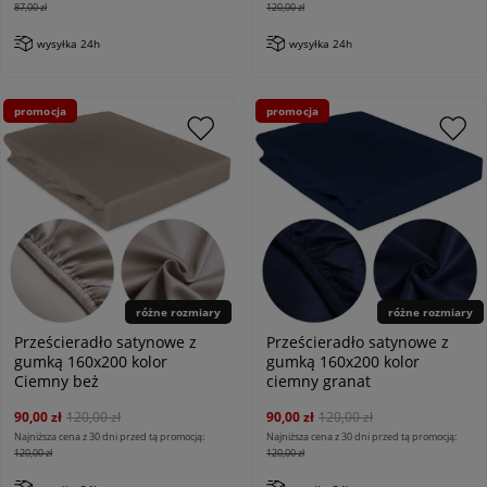
87,00 zł
120,00 zł
wysyłka 24h
wysyłka 24h
promocja
promocja
różne rozmiary
różne rozmiary
Prześcieradło satynowe z
Prześcieradło satynowe z
gumką 160x200 kolor
gumką 160x200 kolor
Ciemny beż
ciemny granat
90,00 zł
120,00 zł
90,00 zł
120,00 zł
Najniższa cena z 30 dni przed tą promocją:
Najniższa cena z 30 dni przed tą promocją:
120,00 zł
120,00 zł